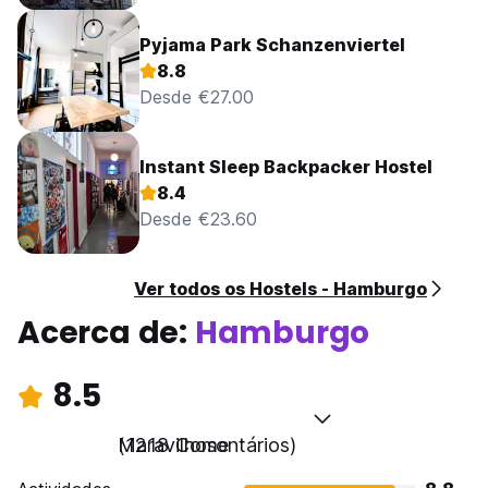
Pyjama Park Schanzenviertel
8.8
Desde €27.00
Instant Sleep Backpacker Hostel
8.4
Desde €23.60
Ver todos os Hostels - Hamburgo
Acerca de:
Hamburgo
8.5
Maravilhoso
(1218 Comentários)