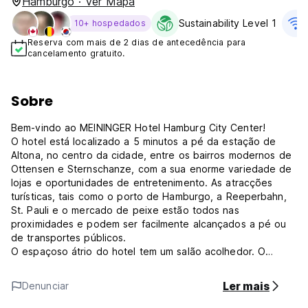
Hamburgo · Ver Mapa
Sustainability Level 1
10+ hospedados
Reserva com mais de 2 dias de antecedência para
cancelamento gratuito.
Sobre
Bem-vindo ao MEININGER Hotel Hamburg City Center!
O hotel está localizado a 5 minutos a pé da estação de
Altona, no centro da cidade, entre os bairros modernos de
Ottensen e Sternschanze, com a sua enorme variedade de
lojas e oportunidades de entretenimento. As atracções
turísticas, tais como o porto de Hamburgo, a Reeperbahn,
St. Pauli e o mercado de peixe estão todos nas
proximidades e podem ser facilmente alcançados a pé ou
de transportes públicos.
O espaçoso átrio do hotel tem um salão acolhedor. O
acesso gratuito à Internet sem fios está disponível em todo
o hotel. Todos os quartos modernos, espaçosos e para não
Ler mais
Denunciar
fumadores do hotel estão equipados com televisão e
telefone. O nosso luxuoso buffet de pequeno-almoço "tudo