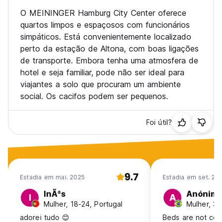
O MEININGER Hamburg City Center oferece
quartos limpos e espaçosos com funcionários
simpáticos. Está convenientemente localizado
perto da estação de Altona, com boas ligações
de transporte. Embora tenha uma atmosfera de
hotel e seja familiar, pode não ser ideal para
viajantes a solo que procuram um ambiente
social. Os cacifos podem ser pequenos.
Foi útil?
9.7
Estadia em mai. 2025
Estadia em set. 20
InÃªs
Anónim
I
A
Mulher, 18-24, Portugal
Mulher, 31
adorei tudo 😊
Beds are not comf