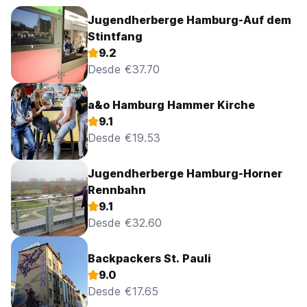
Jugendherberge Hamburg-Auf dem
Stintfang
9.2
Desde €37.70
a&o Hamburg Hammer Kirche
9.1
Desde €19.53
Jugendherberge Hamburg-Horner
Rennbahn
9.1
Desde €32.60
Backpackers St. Pauli
9.0
Desde €17.65