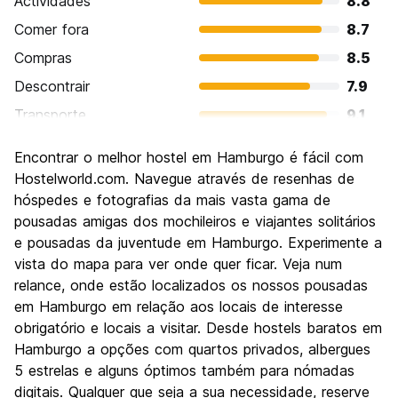
Actividades
8.8
Comer fora
8.7
Compras
8.5
Descontrair
7.9
Transporte
9.1
Visitas turísticas
8.6
Encontrar o melhor hostel em Hamburgo é fácil com
Cultura
8.7
Hostelworld.com. Navegue através de resenhas de
Festas / vida noturna
hóspedes e fotografias da mais vasta gama de
8.8
pousadas amigas dos mochileiros e viajantes solitários
Custo-beneficio
7.6
e pousadas da juventude em Hamburgo. Experimente a
vista do mapa para ver onde quer ficar. Veja num
relance, onde estão localizados os nossos pousadas
em Hamburgo em relação aos locais de interesse
obrigatório e locais a visitar. Desde hostels baratos em
Hamburgo a opções com quartos privados, albergues
5 estrelas e alguns óptimos também para nómadas
digitais. Qualquer que seja a sua necessidade, reserve