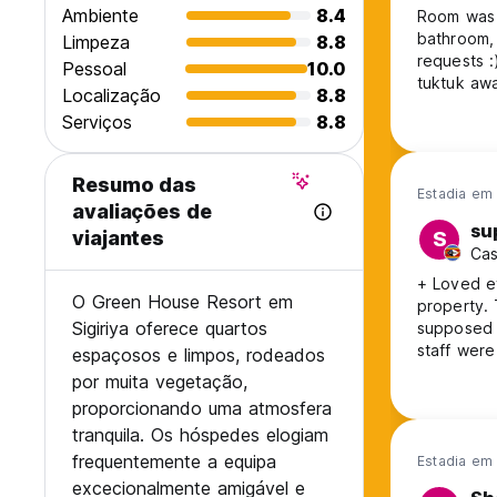
Ambiente
8.4
Room was 
bathroom, 
Limpeza
8.8
requests :) Very quiet so nice if you want a good sleep in, about 
Pessoal
10.0
tuktuk awa
Localização
8.8
Serviços
8.8
Resumo das
Estadia em 
avaliações de
su
viajantes
S
Cas
+ Loved ev
O Green House Resort em
property. 
Sigiriya oferece quartos
supposed t
staff were
espaçosos e limpos, rodeados
they have 
por muita vegetação,
stays and
proporcionando uma atmosfera
tranquila. Os hóspedes elogiam
frequentemente a equipa
Estadia em
excecionalmente amigável e