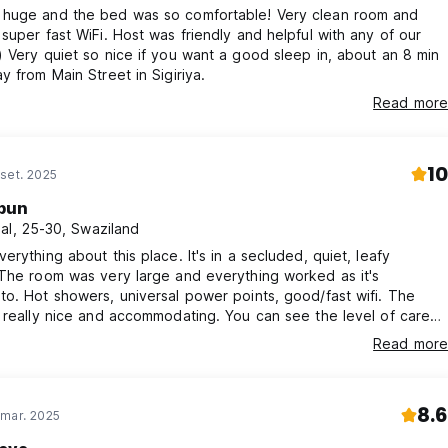
huge and the bed was so comfortable! Very clean room and
super fast WiFi. Host was friendly and helpful with any of our
an 8 min
y from Main Street in Sigiriya.
Read more
10
set. 2025
pun
al, 25-30, Swaziland
erything about this place. It's in a secluded, quiet, leafy
The room was very large and everything worked as it's
o. Hot showers, universal power points, good/fast wifi. The
 really nice and accommodating. You can see the level of care
for their guests and the property. Probably one of my favourite
Read more
 such amazing value for money.
8.6
 mar. 2025