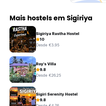
Mais hostels em Sigiriya
Sigiriya Rastha Hostel
10
Desde €3.95
Roy's Villa
9.8
Desde €26.25
Sigiri Serenity Hostel
9.8
Desde €4.76