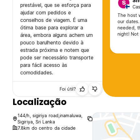
Sh
S
prestável, que se esforça para
Cas
ajudar com pedidos e
The host 
conselhos de viagem. É uma
our dates.
ótima base para explorar a
needed, t
night! Not
área, embora alguns achem um
something 
pouco barulhento devido à
dinner an
estrada próxima e notem que
safari th
pode ser necessário transporte
spotting!
para fácil acesso às
comodidades.
Foi útil?
Localização
144/h, sigiriya road,inamaluwa,
Sigiriya, Sri Lanka
7.8km do centro da cidade