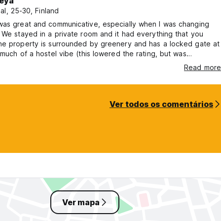
eya
al, 25-30, Finland
was great and communicative, especially when I was changing
 We stayed in a private room and it had everything that you
he property is surrounded by greenery and has a locked gate at
 much of a hostel vibe (this lowered the rating, but was
we actually preferred as it was nice to go to nearby ones for
Read more
d then come back to calm/quiet!). We also booked an elephant
rough Green House and the guide was amazing with great
Ver todos os comentários
Ver mapa