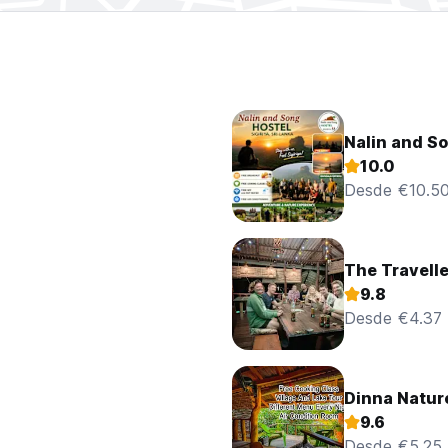
Nalin and So
10.0
Desde €10.5
The Travelle
9.8
Desde €4.37
Dinna Natur
9.6
Desde €5.25