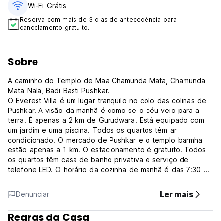
Wi-Fi Grátis
Reserva com mais de 3 dias de antecedência para
cancelamento gratuito.
Sobre
A caminho do Templo de Maa Chamunda Mata, Chamunda
Mata Nala, Badi Basti Pushkar.
O Everest Villa é um lugar tranquilo no colo das colinas de
Pushkar. A visão da manhã é como se o céu veio para a
terra. É apenas a 2 km de Gurudwara. Está equipado com
um jardim e uma piscina. Todos os quartos têm ar
condicionado. O mercado de Pushkar e o templo barmha
estão apenas a 1 km. O estacionamento é gratuito. Todos
os quartos têm casa de banho privativa e serviço de
telefone LED. O horário da cozinha de manhã é das 7:30 à
noite é até às 10:30. Todo o hotel está no olho do CCTV.
Existe uma piscina limpa. Há um belo jardim construído
Ler mais
Denunciar
dentro do hotel para um passeio. Há um jardim em frente
de todos os quartos. O mármore foi instalado no interior
Regras da Casa
dos quartos. A casa de banho é anexa. Todos os quartos