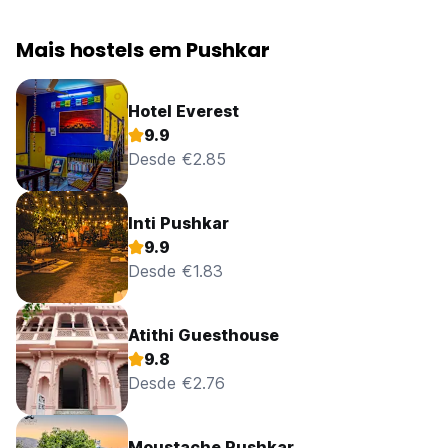
Mais hostels em Pushkar
Hotel Everest
9.9
Desde €2.85
Inti Pushkar
9.9
Desde €1.83
Atithi Guesthouse
9.8
Desde €2.76
Moustache Pushkar