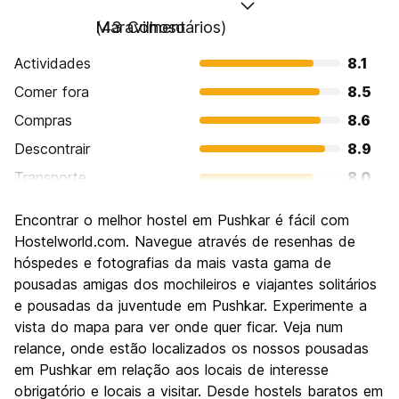
Maravilhoso
(43 Comentários)
Actividades
8.1
Comer fora
8.5
Compras
8.6
Descontrair
8.9
Transporte
8.0
Visitas turísticas
8.7
Encontrar o melhor hostel em Pushkar é fácil com
Cultura
9.0
Hostelworld.com. Navegue através de resenhas de
Festas / vida noturna
hóspedes e fotografias da mais vasta gama de
5.9
pousadas amigas dos mochileiros e viajantes solitários
Custo-beneficio
8.9
e pousadas da juventude em Pushkar. Experimente a
vista do mapa para ver onde quer ficar. Veja num
relance, onde estão localizados os nossos pousadas
em Pushkar em relação aos locais de interesse
obrigatório e locais a visitar. Desde hostels baratos em