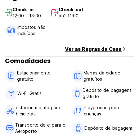
têm mesas de jantar. E há o sofá. Há um roupeiro para a
Check-in
Check-out
bagagem. Todos os quartos estão cheios de coisas
12:00 - 18:00
até 11:00
básicas.
- Via Autocarro:
Impostos não
Sair do autocarro na paragem de Marwad ou na paragem
incluídos
de New Bus e apanhar um Tuk-Tuk (a forma mais fácil e
rápida de chegar ao hostel). Deve custar menos de INR100.
-Via comboio
Ver as Regras da Casa
A estação de comboios mais próxima, Ajmer Junction, fica a
Comodidades
13 km
- De carro:
Estacionamento
Mapas da cidade
Se estiver a conduzir, procure The Everest Villa, Pushkar no
gratuito
gratuítos
Google maps. Irá encontrar-nos diretamente. (Auto-
translated from original language)
Depósito de bagagens
Wi-Fi Grátis
gratuito
estacionamento para
Playground para
bicicletas
crianças
Transporte de e para o
Depósito de bagagem
Aeroporto