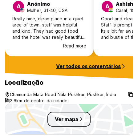
Anónimo
Ashish
A
A
Mulher, 31-40, USA
Casal, 18-
Really nice, clean place in a quiet
Good and clean r
area of town, staff was helpful
Staff is prompt a
and kind. They had good food
Its a bit far away
and the hotel was really beautiful!
and bustle of the 
Would return :)
Read more
Ver todos os comentários
Localização
Chamunda Mata Road Nala Pushkar, Pushkar, Índia
2.6km do centro da cidade
Ver mapa