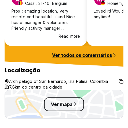
Casal, 31-40, Belgium
Homem, 3
Pros : amazing location, very
Loved it! Would 
remote and beautiful island Nice
anytime!
hostel manager & volunteers
Friendly activity manager
organising stuff with guests Cons :
Read more
expensive and blend food
Expensive transport to get there
(440.000cop total round trip)
Ver todos os comentários
Expensive for the quality of the
overall facilities Unfriendly
receptionist (if you don’t speak
Localização
Spanish) Overall dirty, with
monkey, racoon and cat jumping
Archipelago of San Bernardo, Isla Palma, Colômbia
on the table when you are eating
7.8km do centro da cidade
along with thousands of flies Only
a small fan per dorm
Ver mapa