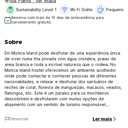
Isla Palma · Ver Mapa
Sustainability Level 1
Wi-Fi Grátis
Pequeno-a
Reserva com mais de 15 dias de antecedência para
cancelamento gratuito.
Sobre
Em Mistica Island pode desfrutar de uma experiência única
de viver numa ilha privada com água cristalina, praias de
areia branca e toda a incrível natureza que o rodeia. No
Mistica Island hostel oferecemos um ambiente acolhedor
onde pode contactar e conhecer pessoas de diferentes
nacionalidades, e relaxar e desfrutar dos santuários de
recifes de coral, floresta de manguezais, macacos, veados,
flamingos, etc. Este é um paraíso para os mochileiros
descobrirem e desfrutarem com muitas opções de
alojamento com um sentido de turismo responsável,
democrático e sustentável.
Mistica Island está localizada no Parque Natural das Ilhas
Ler mais
Denunciar
San Bernardo, um destino obrigatório em Cartagena que se
destaca pelo seu estilo autêntico e atmosfera caribenha