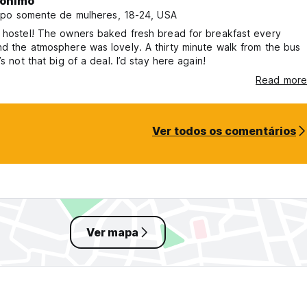
ónimo
po somente de mulheres, 18-24, USA
 hostel! The owners baked fresh bread for breakfast every
d the atmosphere was lovely. A thirty minute walk from the bus
’s not that big of a deal. I’d stay here again!
Read more
Ver todos os comentários
Ver mapa