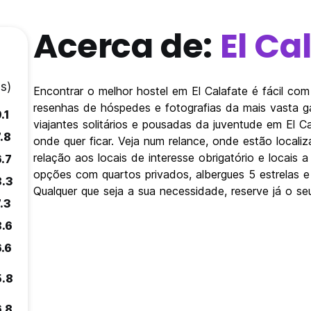
Acerca de:
El Ca
s)
Encontrar o melhor hostel em El Calafate é fácil co
resenhas de hóspedes e fotografias da mais vasta 
.1
viajantes solitários e pousadas da juventude em El C
.8
onde quer ficar. Veja num relance, onde estão local
relação aos locais de interesse obrigatório e locais a
.7
opções com quartos privados, albergues 5 estrelas 
8.3
Qualquer que seja a sua necessidade, reserve já o se
.3
8.6
.6
5.8
6.8