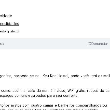
cidade
omodidades
to gratuito.
ios
Denunciar
gentina, hospede-se no I Keu Ken Hostel, onde você terá os mel
omo: cozinha, café da manhã incluso, WIFI grátis, roupas de ca
e espaços comuns equipados para seu conforto.
itórios mistos com quatro camas e banheiros compartilhados ou