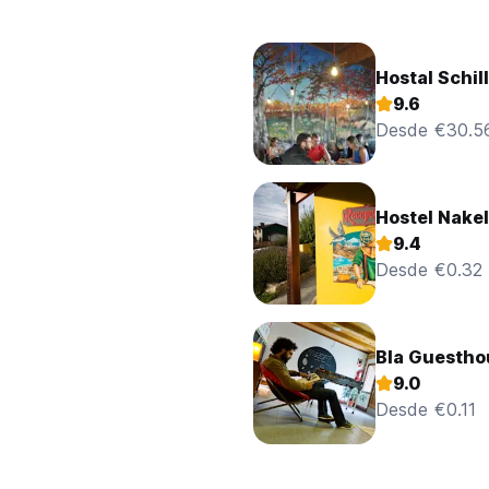
Hostal Schil
9.6
Desde €30.5
Hostel Nake
9.4
Desde €0.32
Bla Guestho
9.0
Desde €0.11