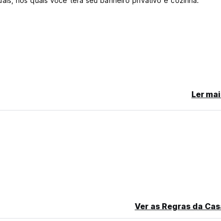
is, nos quais você terá seu banheiro privativo e cozinha.
Ler mai
slated from original language)
Ver as Regras da Cas