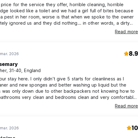
price for the service they offer, horrible cleaning, horrible
ridge looked like a toilet and we had a girl full of bites because
 a pest in her room, worse is that when we spoke to the owner
ely ignored us and they did nothing... in other words, a dirty
 people who simply want to make money fast. 9.4 Either it was in
Read more
entury or they pay people to write well about this toilet, the
't reflect the truth.
8.9
 mar. 2026
semary
her, 31-40, England
ur stay here. I only didn’t give 5 starts for cleanliness as I
aner and new sponges and better washing up liquid but the
ss was only down due to other backpackers not knowing how to
 bathrooms very clean and bedrooms clean and very comfortable.
k utensils and the social dining area really allowed for good
Read more
tion with other guests. We LOVED the dogs and the owners
erful. We would come back and stay and fully recommend.
10
 mar. 2026