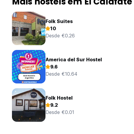
Mais hostels em El Calafate
Folk Suites
10
Desde €0.26
America del Sur Hostel
9.6
Desde €10.64
Folk Hostel
9.2
Desde €0.01