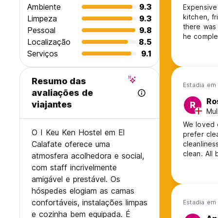
Ambiente
9.3
Expensive 
kitchen, f
Limpeza
9.3
there was
Pessoal
9.8
he complet
Localização
8.5
place with
Serviços
9.1
the last c
photos don
Resumo das
Estadia em
avaliações de
Ro
viajantes
R
Mul
We loved o
O I Keu Ken Hostel em El
prefer cle
Calafate oferece uma
cleanline
clean. All
atmosfera acolhedora e social,
Enough coo
com staff incrivelmente
communica
amigável e prestável. Os
were wond
hóspedes elogiam as camas
confortáveis, instalações limpas
Estadia em
e cozinha bem equipada. É