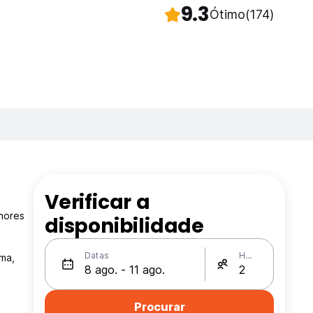
9.3
Ótimo
(174)
Verificar a
hores
disponibilidade
Datas
Hóspedes
ma,
Procurar