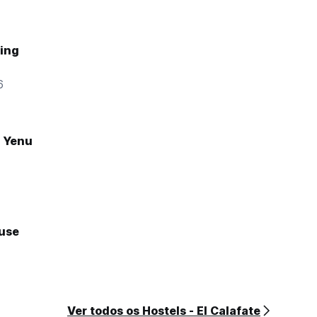
ling
6
l Yenu
use
Ver todos os Hostels - El Calafate