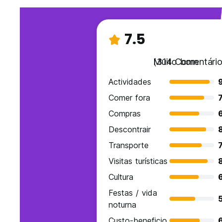
7.5
Muito bom
(314 Comentário
Actividades
9
Comer fora
7
Compras
6
Descontrair
Transporte
7
Visitas turísticas
Cultura
6
Festas / vida
noturna
Custo-beneficio