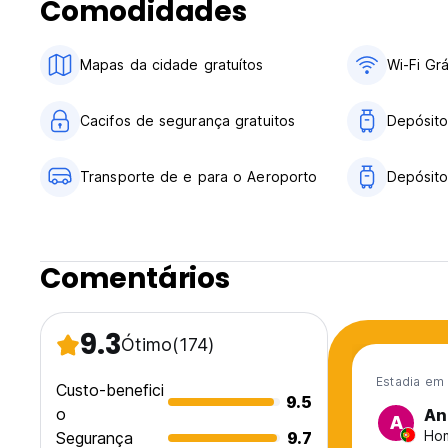
Comodidades
Mapas da cidade gratuítos
Wi-Fi Grá
Cacifos de segurança gratuitos
Depósito
Transporte de e para o Aeroporto
Depósit
Comentários
9.3
Ótimo
(174)
Estadia em
Custo-benefici
9.5
o
An
A
Hom
Segurança
9.7