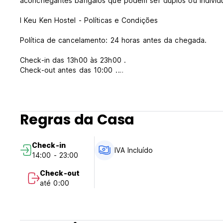
aconchegantes bangalôs que podem ser duplos ou individua
I Keu Ken Hostel - Políticas e Condições
Política de cancelamento: 24 horas antes da chegada.
Check-in das 13h00 às 23h00 .
Check-out antes das 10:00 .
Pagamento na chegada em dinheiro.
Impostos incluídos.
Regras da Casa
Em geral:
Recepção 24 horas.
Sem toque de recolher.
Check-in
Não fumante.
IVA Incluído
14:00 - 23:00
O período máximo de permanência é de 14 dias. (Auto-tran
Check-out
até 0:00