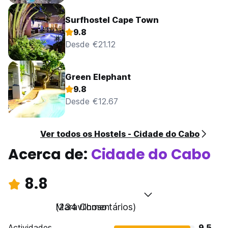
Surfhostel Cape Town
9.8
Desde €21.12
Green Elephant
9.8
Desde €12.67
Ver todos os Hostels - Cidade do Cabo
Acerca de:
Cidade do Cabo
8.8
Maravilhoso
(234 Comentários)
Actividades
9.5