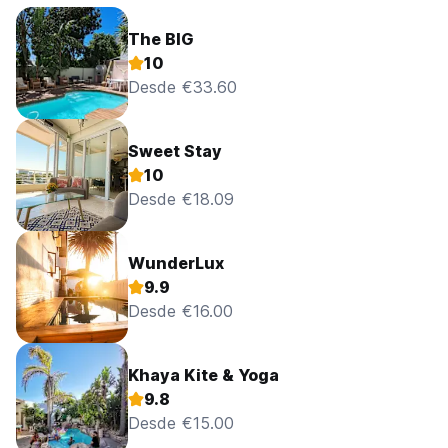
The BIG
10
Desde €33.60
Sweet Stay
10
Desde €18.09
WunderLux
9.9
Desde €16.00
Khaya Kite & Yoga
9.8
Desde €15.00