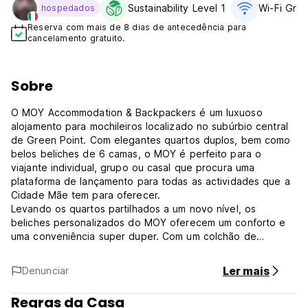
Sustainability Level 1
Wi-Fi Gráti
hospedados
Reserva com mais de 8 dias de antecedência para
cancelamento gratuito.
Sobre
O MOY Accommodation & Backpackers é um luxuoso
alojamento para mochileiros localizado no subúrbio central
de Green Point. Com elegantes quartos duplos, bem como
belos beliches de 6 camas, o MOY é perfeito para o
viajante individual, grupo ou casal que procura uma
plataforma de lançamento para todas as actividades que a
Cidade Mãe tem para oferecer.
Levando os quartos partilhados a um novo nível, os
beliches personalizados do MOY oferecem um conforto e
uma conveniência super duper. Com um colchão de
qualidade de dois metros de comprimento extra, cortinas
de privacidade, luz de leitura, mesas de cabeceira
Ler mais
Denunciar
deslizantes de vários níveis, tomadas individuais na cama e
pontos USB para carregar facilmente os dispositivos e
Regras da Casa
cacifos debaixo da cama para todos os seus objectos de