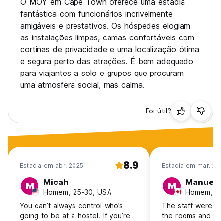
O MOY em Cape Town oferece uma estadia
fantástica com funcionários incrivelmente
amigáveis e prestativos. Os hóspedes elogiam
as instalações limpas, camas confortáveis com
cortinas de privacidade e uma localização ótima
e segura perto das atrações. É bem adequado
para viajantes a solo e grupos que procuram
uma atmosfera social, mas calma.
Foi útil?
8.9
Estadia em abr. 2025
Estadia em mar. 20
Micah
Manuel
M
M
Homem, 25-30, USA
Homem, 31
You can’t always control who’s
The staff were a
going to be at a hostel. If you’re
the rooms and fac