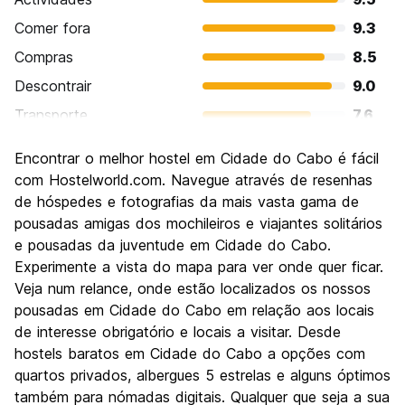
Comer fora
9.3
Compras
8.5
Descontrair
9.0
Transporte
7.6
Visitas turísticas
9.4
Encontrar o melhor hostel em Cidade do Cabo é fácil
Cultura
8.8
com Hostelworld.com. Navegue através de resenhas
Festas / vida noturna
de hóspedes e fotografias da mais vasta gama de
8.4
pousadas amigas dos mochileiros e viajantes solitários
Custo-beneficio
8.8
e pousadas da juventude em Cidade do Cabo.
Experimente a vista do mapa para ver onde quer ficar.
Veja num relance, onde estão localizados os nossos
pousadas em Cidade do Cabo em relação aos locais
de interesse obrigatório e locais a visitar. Desde
hostels baratos em Cidade do Cabo a opções com
quartos privados, albergues 5 estrelas e alguns óptimos
também para nómadas digitais. Qualquer que seja a sua