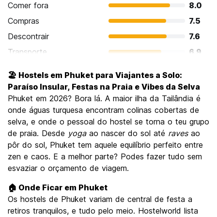
Comer fora
8.0
Compras
7.5
Descontrair
7.6
Transporte
6.9
Visitas turísticas
7.1
🏖️ Hostels em Phuket para Viajantes a Solo:
Cultura
6.3
Paraíso Insular, Festas na Praia e Vibes da Selva
Festas / vida noturna
Phuket em 2026? Bora lá. A maior ilha da Tailândia é
8.2
onde águas turquesa encontram colinas cobertas de
Custo-beneficio
7.1
selva, e onde o pessoal do hostel se torna o teu grupo
de praia. Desde
yoga
ao nascer do sol até
raves
ao
pôr do sol, Phuket tem aquele equilíbrio perfeito entre
zen e caos. E a melhor parte? Podes fazer tudo sem
esvaziar o orçamento de viagem.
🏠 Onde Ficar em Phuket
Os hostels de Phuket variam de central de festa a
retiros tranquilos, e tudo pelo meio. Hostelworld lista