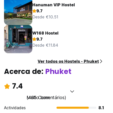
Hanuman VIP Hostel
9.7
Desde €10.51
W168 Hostel
9.7
Desde €11.84
Ver todos os Hostels - Phuket
Acerca de:
Phuket
7.4
Muito bom
(485 Comentários)
Actividades
8.1