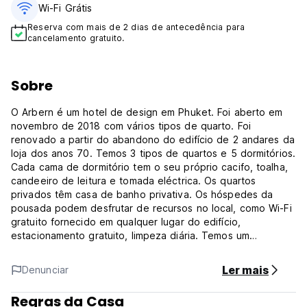
Wi-Fi Grátis
Reserva com mais de 2 dias de antecedência para
cancelamento gratuito.
Sobre
O Arbern é um hotel de design em Phuket. Foi aberto em
novembro de 2018 com vários tipos de quarto. Foi
renovado a partir do abandono do edifício de 2 andares da
loja dos anos 70. Temos 3 tipos de quartos e 5 dormitórios.
Cada cama de dormitório tem o seu próprio cacifo, toalha,
candeeiro de leitura e tomada eléctrica. Os quartos
privados têm casa de banho privativa. Os hóspedes da
pousada podem desfrutar de recursos no local, como Wi-Fi
gratuito fornecido em qualquer lugar do edifício,
estacionamento gratuito, limpeza diária. Temos um
fantástico The Arbern Bistro no rés do chão, onde pode
desfrutar de um bom café e de boa comida num ambiente
Ler mais
Denunciar
descontraído.
O Arbern está localizado mesmo em frente aos Templos
Regras da Casa
Vichitsangkaram. O hostel fica muito perto da Cidade Velha