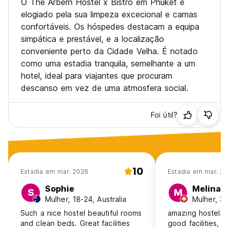
O The Arbern Hostel x Bistro em Phuket é
elogiado pela sua limpeza excecional e camas
confortáveis. Os hóspedes destacam a equipa
simpática e prestável, e a localização
conveniente perto da Cidade Velha. É notado
como uma estadia tranquila, semelhante a um
hotel, ideal para viajantes que procuram
descanso em vez de uma atmosfera social.
Foi útil?
10
Estadia em mar. 2026
Estadia em mar. 20
Sophie
Melina
S
M
Mulher, 18-24, Australia
Mulher, 31
Such a nice hostel beautiful rooms
amazing hostel. v
and clean beds. Great facilities
good facilities, c