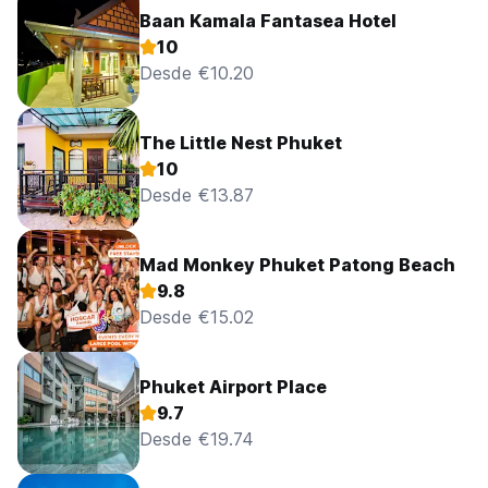
Baan Kamala Fantasea Hotel
10
Desde €10.20
The Little Nest Phuket
10
Desde €13.87
Mad Monkey Phuket Patong Beach
9.8
Desde €15.02
Phuket Airport Place
9.7
Desde €19.74