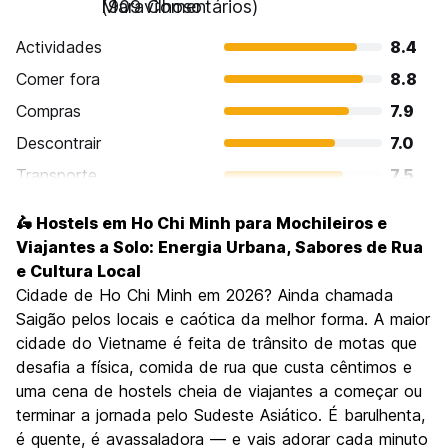
Maravilhoso
(909 Comentários)
Actividades
8.4
Comer fora
8.8
Compras
7.9
Descontrair
7.0
Transporte
7.5
Visitas turísticas
8.1
🛵 Hostels em Ho Chi Minh para Mochileiros e
Cultura
8.4
Viajantes a Solo: Energia Urbana, Sabores de Rua
Festas / vida noturna
e Cultura Local
8.1
Cidade de Ho Chi Minh em 2026? Ainda chamada
Custo-beneficio
8.5
Saigão pelos locais e caótica da melhor forma. A maior
cidade do Vietname é feita de trânsito de motas que
desafia a física, comida de rua que custa cêntimos e
uma cena de hostels cheia de viajantes a começar ou
terminar a jornada pelo Sudeste Asiático. É barulhenta,
é quente, é avassaladora — e vais adorar cada minuto