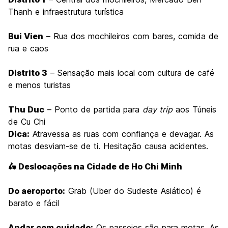
Thanh e infraestrutura turística
Bui Vien
– Rua dos mochileiros com bares, comida de
rua e caos
Distrito 3
– Sensação mais local com cultura de café
e menos turistas
Thu Duc
– Ponto de partida para
day trip
aos Túneis
de Cu Chi
Dica:
Atravessa as ruas com confiança e devagar. As
motas desviam-se de ti. Hesitação causa acidentes.
🛵 Deslocações na Cidade de Ho Chi Minh
Do aeroporto:
Grab (Uber do Sudeste Asiático) é
barato e fácil
Andar com cuidado:
Os passeios são para motas. As