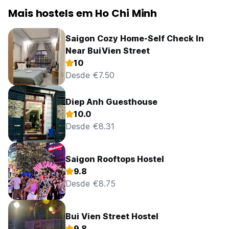
Mais hostels em Ho Chi Minh
Saigon Cozy Home-Self Check In
Near BuiVien Street
10
Desde €7.50
Diep Anh Guesthouse
10.0
Desde €8.31
Saigon Rooftops Hostel
9.8
Desde €8.75
Bui Vien Street Hostel
9.8