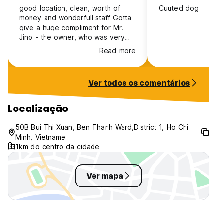
good location, clean, worth of
Cuuted dog
money and wonderfull staff Gotta
give a huge compliment for Mr.
Jino - the owner, who was very
friendly, usefull and welcoming us
Read more
from the moment we arrive till the
day we leave.
Ver todos os comentários
Localização
50B Bui Thi Xuan, Ben Thanh Ward,District 1, Ho Chi
Minh, Vietname
1km do centro da cidade
Ver mapa