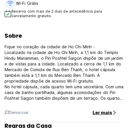
Wi-Fi Grátis
Reserva com mais de 2 dias de antecedência para
cancelamento gratuito.
Sobre
Fique no coração da cidade de Ho Chi Minh -
Localizado na cidade de Ho Chi Minh, a 1,1 km do Templo
Hindu Mariamman, o Pin Poshtel Saigon dispõe de um jardim
e de vistas para a cidade. Localizado a cerca de 1,1 km do
Mercado de Comida de Rua Ben Thanh, o hotel cápsula
também está a 1,1 km do Mercado Ben Thanh. A
propriedade dispõe de acesso Wi-Fi gratuito.
No hotel cápsula, cada quarto tem uma secretária. Com uma
casa de banho partilhada, algumas acomodações do Pin
Poshtel Saigon também dispõem de um terraço. Os quartos
estão equipados com um micro-ondas.
Um pequeno-almoço americano é servido na propriedade.
Ler mais
Denunciar
Está disponível assistência 24 horas na receção.
Os pontos de interesse populares perto do alojamento
Regras da Casa
incluem o Parque Tao Dan, o Museu dos Restos de Guerra