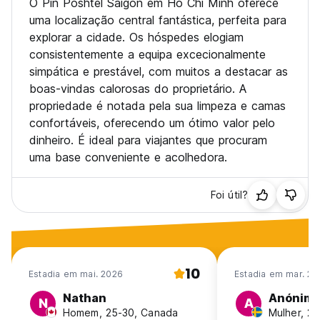
O Pin Poshtel Saigon em Ho Chi Minh oferece
uma localização central fantástica, perfeita para
explorar a cidade. Os hóspedes elogiam
consistentemente a equipa excecionalmente
simpática e prestável, com muitos a destacar as
boas-vindas calorosas do proprietário. A
propriedade é notada pela sua limpeza e camas
confortáveis, oferecendo um ótimo valor pelo
dinheiro. É ideal para viajantes que procuram
uma base conveniente e acolhedora.
Foi útil?
10
Estadia em mai. 2026
Estadia em mar. 20
Nathan
Anónim
N
A
Homem, 25-30, Canada
Mulher, 2