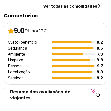
12. Mudança de roupa de cama mediante pedido com
Ver todas as comodidades
estadia mínima de 3 noites. A luz do quarto é desligada às
23:00 (utilizar a luz de pino no beliche). (Auto-translated
Comentários
from original language)
9.0
Ótimo
(127)
Custo-beneficio
9.2
Segurança
9.5
Ambiente
7.3
Limpeza
8.8
Pessoal
9.7
Localização
9.3
Serviços
9.2
Resumo das avaliações de
viajantes