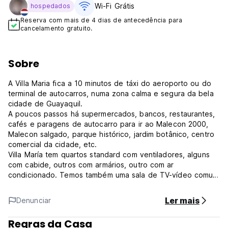
Wi-Fi Grátis
hospedados
Reserva com mais de 4 dias de antecedência para
cancelamento gratuito.
Sobre
A Villa Maria fica a 10 minutos de táxi do aeroporto ou do
terminal de autocarros, numa zona calma e segura da bela
cidade de Guayaquil.
A poucos passos há supermercados, bancos, restaurantes,
cafés e paragens de autocarro para ir ao Malecon 2000,
Malecon salgado, parque histórico, jardim botânico, centro
comercial da cidade, etc.
Villa María tem quartos standard com ventiladores, alguns
com cabide, outros com armários, outro com ar
condicionado. Temos também uma sala de TV-vídeo comum
e terraço, jogos de tabuleiro, e uma cozinha equipada que
pode usar. Oferecemos água e frutas. Há também um
Ler mais
Denunciar
monte de livros que você pode ler sobre lugares turísticos
do país e da cidade, incluindo as Ilhas Galápagos, com
Regras da Casa
mapas, recomendações de restaurantes, etc.