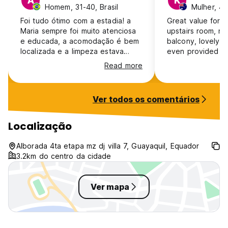
A
K
Homem, 31-40, Brasil
Mulher, 41
Foi tudo ótimo com a estadia! a
Great value for m
Maria sempre foi muito atenciosa
upstairs room, ne
e educada, a acomodação é bem
balcony, lovely p
localizada e a limpeza estava
even provided a 
perfeita! tudo muito bom :)
That was a bonus
Read more
water provided a
downstairs to mak
shops fine for f
Ver todos os comentários
the time $10 US t
town. Only short 
$5-$7 Us. AC bu
Localização
use the top bunk 
Perfect for what 
Alborada 4ta etapa mz dj villa 7, Guayaquil, Equador
3.2km do centro da cidade
Ver mapa