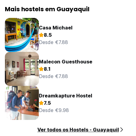
Mais hostels em Guayaquil
Casa Michael
8.5
Desde €7.88
Malecon Guesthouse
8.1
Desde €7.88
Dreamkapture Hostel
7.5
Desde €9.98
Ver todos os Hostels - Guayaquil