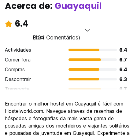
Acerca de:
Guayaquil
6.4
Bom
(104 Comentários)
Actividades
6.4
Comer fora
6.7
Compras
6.4
Descontrair
6.3
Transporte
6.7
Visitas turísticas
6.5
Encontrar o melhor hostel em Guayaquil é fácil com
Cultura
6.3
Hostelworld.com. Navegue através de resenhas de
Festas / vida noturna
hóspedes e fotografias da mais vasta gama de
6.0
pousadas amigas dos mochileiros e viajantes solitários
Custo-beneficio
6.4
e pousadas da juventude em Guayaquil. Experimente a