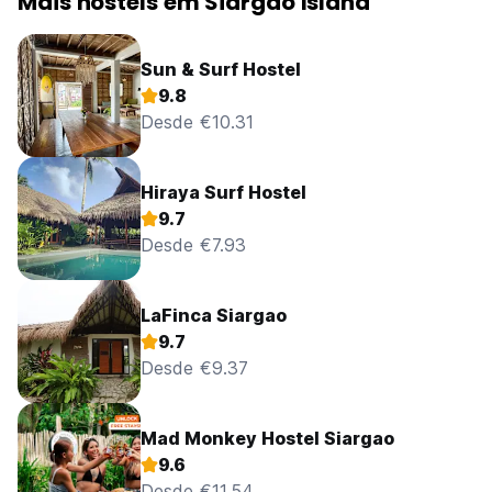
Mais hostels em Siargao Island
Sun & Surf Hostel
9.8
Desde €10.31
Hiraya Surf Hostel
9.7
Desde €7.93
LaFinca Siargao
9.7
Desde €9.37
Mad Monkey Hostel Siargao
9.6
Desde €11.54