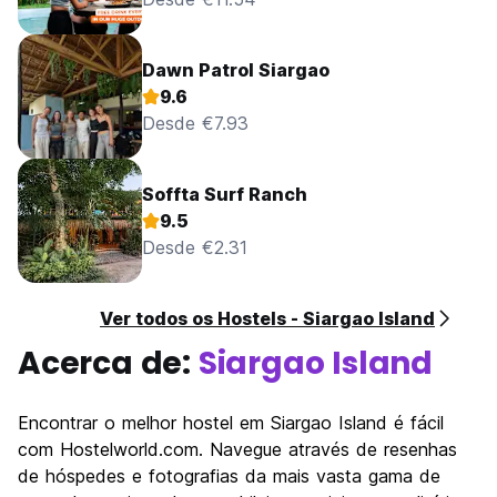
Dawn Patrol Siargao
9.6
Desde €7.93
Soffta Surf Ranch
9.5
Desde €2.31
Ver todos os Hostels - Siargao Island
Acerca de:
Siargao Island
Encontrar o melhor hostel em Siargao Island é fácil
com Hostelworld.com. Navegue através de resenhas
de hóspedes e fotografias da mais vasta gama de