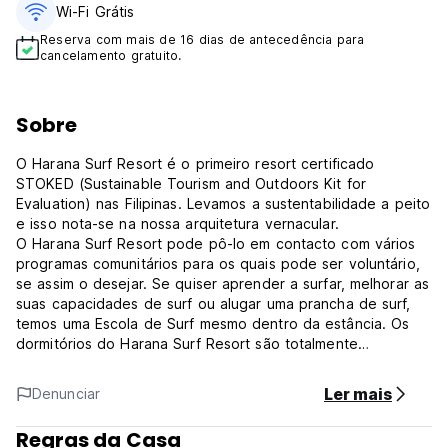
Wi-Fi Grátis
Reserva com mais de 16 dias de antecedência para
cancelamento gratuito.
Sobre
O Harana Surf Resort é o primeiro resort certificado
STOKED (Sustainable Tourism and Outdoors Kit for
Evaluation) nas Filipinas. Levamos a sustentabilidade a peito
e isso nota-se na nossa arquitetura vernacular.
O Harana Surf Resort pode pô-lo em contacto com vários
programas comunitários para os quais pode ser voluntário,
se assim o desejar. Se quiser aprender a surfar, melhorar as
suas capacidades de surf ou alugar uma prancha de surf,
temos uma Escola de Surf mesmo dentro da estância. Os
dormitórios do Harana Surf Resort são totalmente
climatizados e têm 2 casas de banho separadas e 2
chuveiros para que os hóspedes do Harana Surf Resort
Ler mais
Denunciar
possam estar confortáveis. As festas de sábado à noite no
Harana são sempre divertidas, mas o Harana Surf Resort
Regras da Casa
tenta o nosso melhor para garantir que os nossos