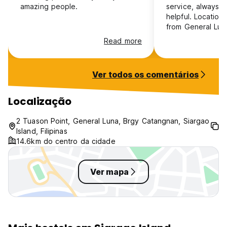
amazing people.
service, always f
helpful. Location
from General Luna
amazing and priv
Read more
beach- isn’t it p
have leave Haran
other hostel, pret
Ver todos os comentários
Cant wait to stay
again!
Localização
2 Tuason Point, General Luna, Brgy Catangnan, Siargao
Island, Filipinas
14.6km do centro da cidade
Ver mapa