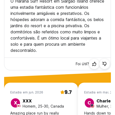
O Harana Surf Resort em Siargao Island oferece
uma estadia fantástica com funcionários
incrivelmente amigáveis e prestativos. Os
hóspedes adoram a comida fantástica, os belos
jardins do resort e a piscina privativa. Os
dormitórios são referidos como muito limpos e
confortáveis. É um ótimo local para viajantes a
solo e para quem procura um ambiente
descontraído.
Foi útil?
9.7
Estadia em jun. 2026
Estadia em mai. 20
XXX
Charlen
X
C
Homem, 25-30, Canada
Mulher, 31
Amazing place run by really
Hands down to Ha