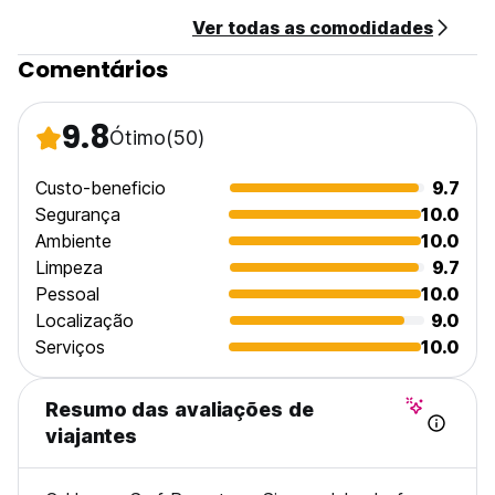
Pequeno-almoço não incluído.
Ver todas as comodidades
Não há toque de recolher.
Restrição de idade: 18-45 anos de idade apenas.
Comentários
(Dormitório)
Aceita animais de estimação.
Não fumadores.
9.8
Ótimo
(50)
Regras da casa:
Não mais do que 3 pessoas de um grupo podem ficar no
mesmo dormitório. (Auto-translated from original language)
Custo-beneficio
9.7
Segurança
10.0
Ambiente
10.0
Limpeza
9.7
Pessoal
10.0
Localização
9.0
Serviços
10.0
Resumo das avaliações de
viajantes