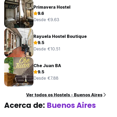
Primavera Hostel
9.6
Desde €9.63
Rayuela Hostel Boutique
9.5
Desde €10.51
Che Juan BA
9.5
Desde €7.88
Ver todos os Hostels - Buenos Aires
Acerca de:
Buenos Aires