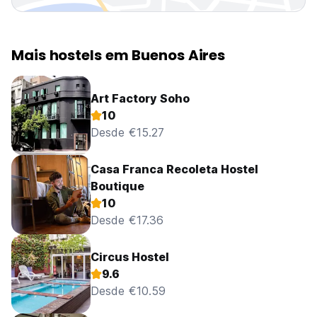
Mais hostels em Buenos Aires
Art Factory Soho
10
Desde €15.27
Casa Franca Recoleta Hostel
Boutique
10
Desde €17.36
Circus Hostel
9.6
Desde €10.59