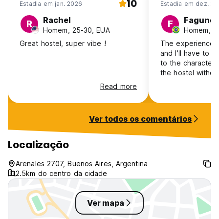
10
Estadia em jan. 2026
Estadia em dez. 20
Rachel
Fagund
R
F
Homem, 25-30, EUA
Homem, 31-
Great hostel, super vibe !
The experience 
and I'll have to 
to the character li
the hostel withou
asked for the Wi
Read more
make a reservati
attendant Hernan
asked me to leave
Ver todos os comentários
found a public W
made a reservati
stayed in was for
Localização
next to the kitch
frying food wafts
Arenales 2707, Buenos Aires, Argentina
and the guests s
2.5km do centro da cidade
loudly and laughin
hours of the
Ver mapa