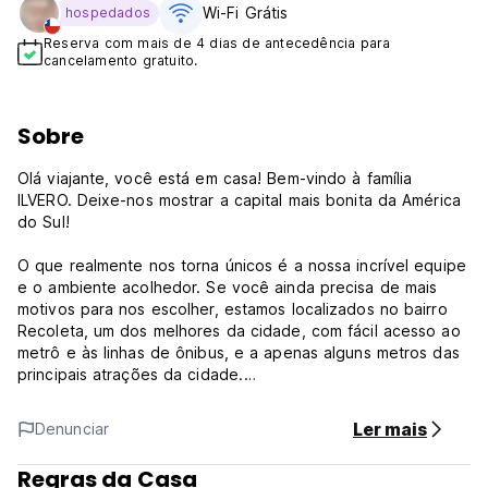
Wi-Fi Grátis
hospedados
Reserva com mais de 4 dias de antecedência para
cancelamento gratuito.
Sobre
Olá viajante, você está em casa! Bem-vindo à família
ILVERO. Deixe-nos mostrar a capital mais bonita da América
do Sul!
O que realmente nos torna únicos é a nossa incrível equipe
e o ambiente acolhedor. Se você ainda precisa de mais
motivos para nos escolher, estamos localizados no bairro
Recoleta, um dos melhores da cidade, com fácil acesso ao
metrô e às linhas de ônibus, e a apenas alguns metros das
principais atrações da cidade.
Conforme nossa política de idade, só podemos receber
Ler mais
Denunciar
hóspedes entre 18 e 40 anos. Infelizmente, pessoas fora
dessa faixa etária não poderão se hospedar conosco.
Regras da Casa