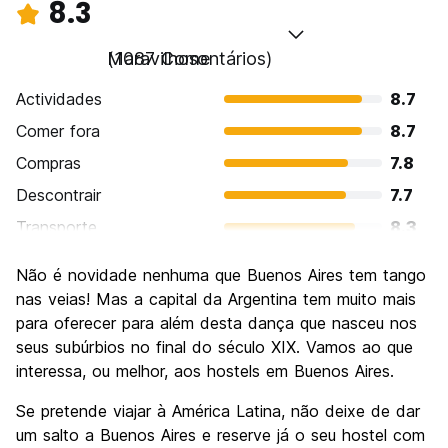
8.3
Maravilhoso
(1087 Comentários)
Actividades
8.7
Comer fora
8.7
Compras
7.8
Descontrair
7.7
Transporte
8.3
Visitas turísticas
8.7
Não é novidade nenhuma que Buenos Aires tem tango
Cultura
9.0
nas veias! Mas a capital da Argentina tem muito mais
Festas / vida noturna
para oferecer para além desta dança que nasceu nos
8.6
seus subúrbios no final do século XIX. Vamos ao que
Custo-beneficio
7.6
interessa, ou melhor, aos hostels em Buenos Aires.
Se pretende viajar à América Latina, não deixe de dar
um salto a Buenos Aires e reserve já o seu hostel com