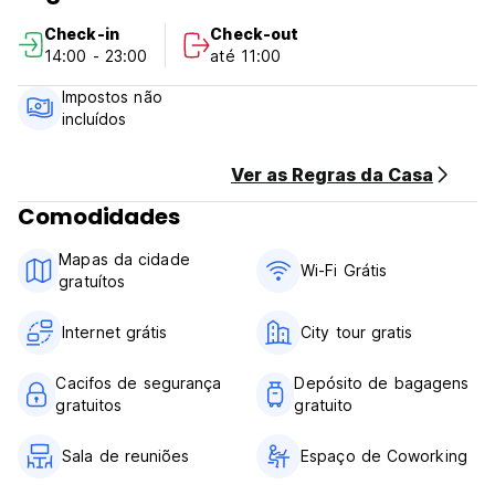
Por que nos escolher?
Check-in
Check-out
14:00 - 23:00
até 11:00
Atividades gratuitas todos os dias
Impostos não
Jantares temáticos (semanais)
incluídos
Excelente localização
Ver as Regras da Casa
A melhor equipe!
Comodidades
Nossas instalações
Mapas da cidade
Durma bem, explore a cidade e faça novos amigos.
Wi-Fi Grátis
gratuítos
Cozinha totalmente equipada, aberta até a meia-noite
Internet grátis
City tour gratis
Armários individuais, tomadas e luz em cada cama
Cacifos de segurança
Depósito de bagagens
IlVero Hostel Recoleta – Políticas & Condições:
gratuitos
gratuito
Política de cancelamento:
Sala de reuniões
Espaço de Coworking
Tarifa não reembolsável:
O valor total da reserva pode ser cobrado a qualquer