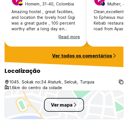
F
P
Homem, 31-40, Colombia
Mulher, 41
Amazing hostel , great facilities,
Clean,excellent l
and location the lovely host Gigi
to Ephesus muse
was a great guide , 100 percent
Kebab restaurant
worthy after a long day en
road from Ayasul
Ephesus .!
St.John's Basilica
Read more
were friendly and
Ver todos os comentários
Localização
1045. Sokak no:34 Ataturk, Selcuk, Turquia
1.6km do centro da cidade
Ver mapa