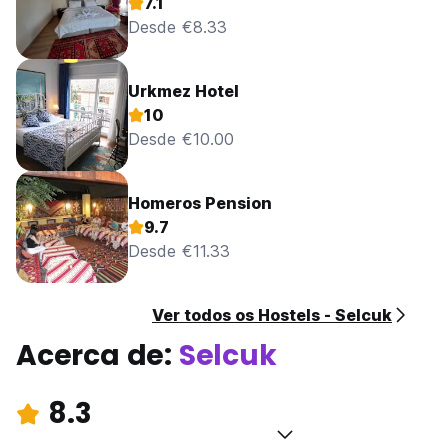
7.1
Desde €8.33
Urkmez Hotel
10
Desde €10.00
Homeros Pension
9.7
Desde €11.33
Ver todos os Hostels - Selcuk
Acerca de:
Selcuk
8.3