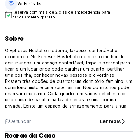
Wi-Fi Grátis
Reserva com mais de 2 dias de antecedência para
cancelamento gratuito.
Sobre
O Ephesus Hostel é moderno, luxuoso, confortável e
económico. No Ephesus Hostel oferecemos o melhor de
dois mundos: um espaço confortável, limpo e pessoal para
ficar e um lugar onde pode partilhar um quarto, partilhar
uma cozinha, conhecer novas pessoas e divertir-se.
Existem três opções de quartos: um dormitório feminino, um
dormitório misto e uma suite familiar. Nos dormitórios pode
reservar uma cama. Cada quarto tem vários beliches com
uma cama de casal, uma luz de leitura e uma cortina
privada. Existe um espaço de armazenamento para a sua
bagagem.
O edifício tem um terraço com vista para o ninho de
Ler mais
Denunciar
cegonhas, o Castelo Ayasoluk, a Basílica de São João e as
colinas que rodeiam Éfeso. O Ephesus Hostel fica na Colina
Regras da Casa
Ayasoluk, Património Mundial da UNESCO, e está a uma