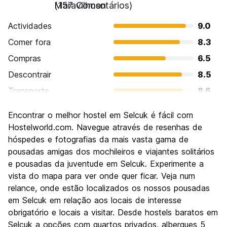
Maravilhoso
(157 Comentários)
Actividades
9.0
Comer fora
8.3
Compras
6.5
Descontrair
8.5
Transporte
8.6
Visitas turísticas
9.5
Encontrar o melhor hostel em Selcuk é fácil com
Cultura
9.3
Hostelworld.com. Navegue através de resenhas de
Festas / vida noturna
hóspedes e fotografias da mais vasta gama de
5.7
pousadas amigas dos mochileiros e viajantes solitários
Custo-beneficio
9.0
e pousadas da juventude em Selcuk. Experimente a
vista do mapa para ver onde quer ficar. Veja num
relance, onde estão localizados os nossos pousadas
em Selcuk em relação aos locais de interesse
obrigatório e locais a visitar. Desde hostels baratos em
Selcuk a opções com quartos privados, albergues 5