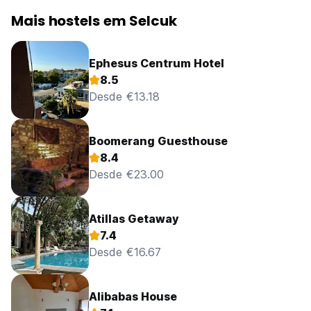
Mais hostels em Selcuk
Ephesus Centrum Hotel
8.5
Desde €13.18
Boomerang Guesthouse
8.4
Desde €23.00
Atillas Getaway
7.4
Desde €16.67
Alibabas House