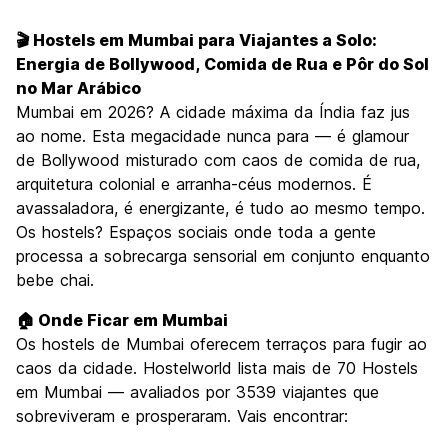
Visitas turísticas
7.3
🎬 Hostels em Mumbai para Viajantes a Solo:
Cultura
7.7
Energia de Bollywood, Comida de Rua e Pôr do Sol
Festas / vida noturna
no Mar Arábico
6.9
Mumbai em 2026? A cidade máxima da Índia faz jus
Custo-beneficio
6.8
ao nome. Esta megacidade nunca para — é glamour
de Bollywood misturado com caos de comida de rua,
arquitetura colonial e arranha-céus modernos. É
avassaladora, é energizante, é tudo ao mesmo tempo.
Os hostels? Espaços sociais onde toda a gente
processa a sobrecarga sensorial em conjunto enquanto
bebe chai.
🏠 Onde Ficar em Mumbai
Os hostels de Mumbai oferecem terraços para fugir ao
caos da cidade. Hostelworld lista mais de 70 Hostels
em Mumbai — avaliados por 3539 viajantes que
sobreviveram e prosperaram. Vais encontrar: