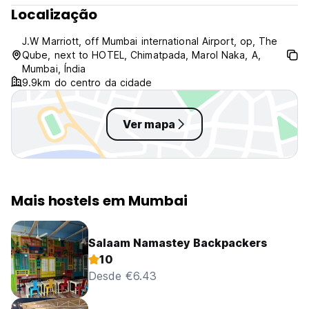
Localização
J.W Marriott, off Mumbai international Airport, op, The
Qube, next to HOTEL, Chimatpada, Marol Naka, A,
Mumbai, Índia
9.9km do centro da cidade
Ver mapa
Mais hostels em Mumbai
Salaam Namastey Backpackers
10
Desde €6.43