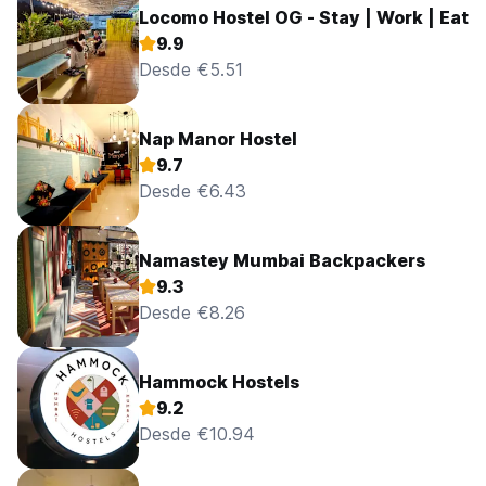
Locomo Hostel OG - Stay | Work | Eat
9.9
Desde €5.51
Nap Manor Hostel
9.7
Desde €6.43
Namastey Mumbai Backpackers
9.3
Desde €8.26
Hammock Hostels
9.2
Desde €10.94