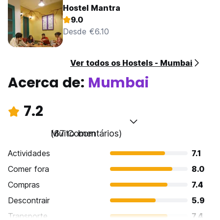
Hostel Mantra
9.0
Desde €6.10
Ver todos os Hostels - Mumbai
Acerca de:
Mumbai
7.2
Muito bom
(67 Comentários)
Actividades
7.1
Comer fora
8.0
Compras
7.4
Descontrair
5.9
Transporte
7.4