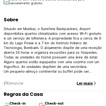
cancelamento gratuito.
Sobre
Situado em Mumbai, o Sunshine Backpackers, Airport
disponibiliza quartos climatizados com acesso Wi-Fi gratuito
e um serviço de bilheteira. A propriedade fica a cerca de 6
km do Lago Powai e a 7 km do Instituto Indiano de
Tecnologia, Bombaim. O alojamento dispõe de uma receção
aberta 24 horas e organiza excursões para os hóspedes.
Todas as unidades do hostel possuem uma área de estar.
Alguns quartos estão equipados com uma cozinha com um
frigorífico. As unidades dispõem de uma secretária.
Um pequeno-almoço continental ou buffet pode ser
apreciado na propriedade. No Sunshine Backpackers,
Airport encontrará um restaurante que serve cozinha
Ler mais
Denunciar
italiana e asiática. Também podem ser solicitadas opções
vegan e sem glúten.
Regras da Casa
A ISKCON fica a 7 km do alojamento. O aeroporto mais
próximo é o Aeroporto Internacional Chhatrapati Shivaji de
Check-in
Check-out
Mumbai, a 1,7 km do Sunshine Backpackers, Airport.