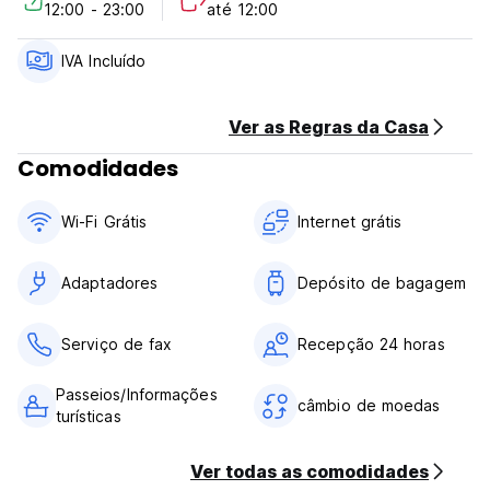
12:00 - 23:00
até 12:00
***Políticas e Condições da Propriedade:
1. Política de cancelamento: 1 dia antes da chegada.
2. Check-in das 12:00 às 23:00.
IVA Incluído
3. Check-out antes das 12:00 horas.
4. Pagamento à chegada em dinheiro. É aceite cartão de
crédito.
Ver as Regras da Casa
5. Horário de funcionamento da receção 24*7.
Comodidades
6. Restrição de idade: 18+.
7. Impostos incluídos.
8. Pequeno-almoço incluído.
Wi-Fi Grátis
Internet grátis
9. Não há animais de estimação. (Auto-translated from
original language)
Adaptadores
Depósito de bagagem
Serviço de fax
Recepção 24 horas
Passeios/Informações
câmbio de moedas
turísticas
Ver todas as comodidades