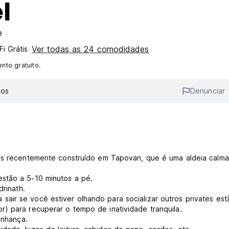
l
e
Ver todas as 24 comodidades
Fi Grátis
to gratuito.
ios
Denunciar
sos recentemente construído em Tapovan, que é uma aldeia calma
stão a 5-10 minutos a pé.
drinath.
air se você estiver olhando para socializar outros privates est
) para recuperar o tempo de inatividade tranquila.
inhança.