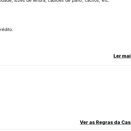
dade, luzes de leitura, cabides de pano, cacifos, etc.
rédito.
Ler mai
ginal language)
Ver as Regras da Cas