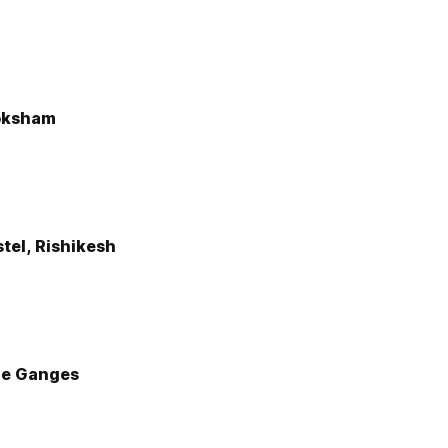
oksham
tel, Rishikesh
he Ganges