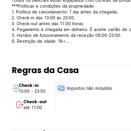
Todos os beliches estão equipados com cortinas de privaci
***Políticas e condições da propriedade:
1. Política de cancelamento: 1 dia antes da chegada.
2. Check-in das 13:00 às 23:00.
3. Check-out antes das 11:00 horas.
4. Pagamento à chegada em dinheiro. É aceite cartão de c
5. Horário de funcionamento da receção 09:00-23:00.
6. Restrição de idade: 18+.
7. Impostos não incluídos. 12%.
8. Pequeno-almoço não incluído.
9. Proibido animais de estimação. (Auto-translated from ori
Regras da Casa
Check-in
Impostos não incluídos
13:00 - 23:00
Check-out
até 11:00