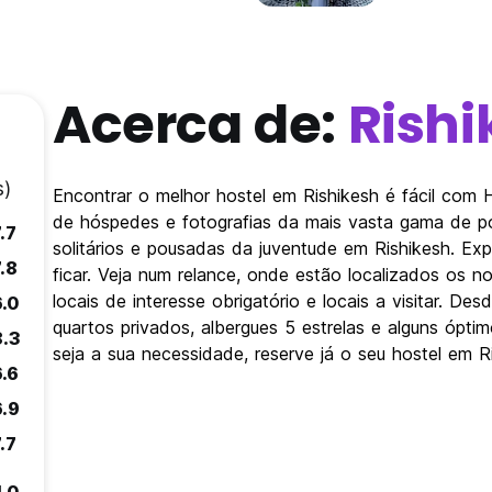
Acerca de:
Rishi
s)
Encontrar o melhor hostel em Rishikesh é fácil com
de hóspedes e fotografias da mais vasta gama de po
.7
solitários e pousadas da juventude em Rishikesh. Ex
.8
ficar. Veja num relance, onde estão localizados os 
locais de interesse obrigatório e locais a visitar. 
6.0
quartos privados, albergues 5 estrelas e alguns ópt
8.3
seja a sua necessidade, reserve já o seu hostel em R
6.6
6.9
.7