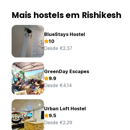
Mais hostels em Rishikesh
BlueStays Hostel
10
Desde €2.37
GreenDay Escapes
9.9
Desde €4.14
Urban Loft Hostel
9.5
Desde €2.29