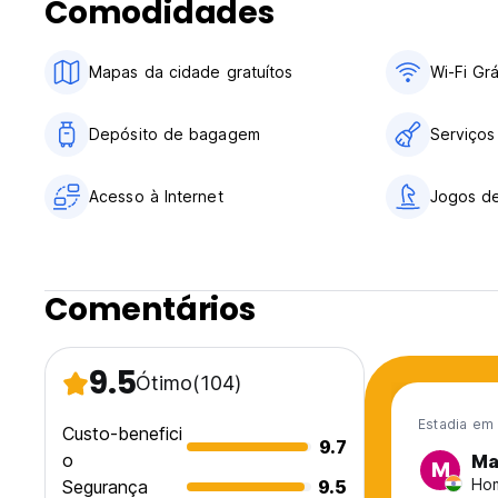
Comodidades
Mapas da cidade gratuítos
Wi-Fi Grá
Depósito de bagagem
Serviços
Acesso à Internet
Jogos de
Comentários
9.5
Ótimo
(104)
Estadia em 
Custo-benefici
9.7
o
Ma
M
Hom
Segurança
9.5