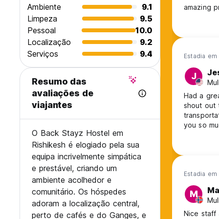
Ambiente
9.1
amazing p
Limpeza
9.5
Pessoal
10.0
Localização
9.2
Serviços
9.4
Estadia em 
Je
J
Resumo das
Mul
avaliações de
Had a grea
viajantes
shout out 
transport
you so muc
O Back Stayz Hostel em
Rishikesh é elogiado pela sua
equipa incrivelmente simpática
e prestável, criando um
Estadia em 
ambiente acolhedor e
Ma
comunitário. Os hóspedes
M
Mul
adoram a localização central,
Nice staff
perto de cafés e do Ganges, e