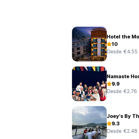
Hotel the M
10
Desde €4.55
Namaste Hos
9.9
Desde €2.76
Joey's By T
9.3
Desde €2.48