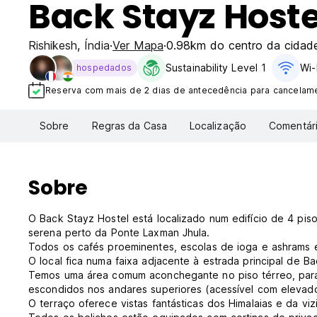
Back Stayz Hoste
Rishikesh
,
Índia
Ver Mapa
0.98km do centro da cidad
Sustainability Level 1
Wi-
hospedados
Reserva com mais de 2 dias de antecedência para cancelamen
Sobre
Regras da Casa
Localização
Comentár
Sobre
O Back Stayz Hostel está localizado num edifício de 4 pi
serena perto da Ponte Laxman Jhula.
Todos os cafés proeminentes, escolas de ioga e ashrams e
O local fica numa faixa adjacente à estrada principal de Ba
Temos uma área comum aconchegante no piso térreo, para s
escondidos nos andares superiores (acessível com elevador
O terraço oferece vistas fantásticas dos Himalaias e da viz