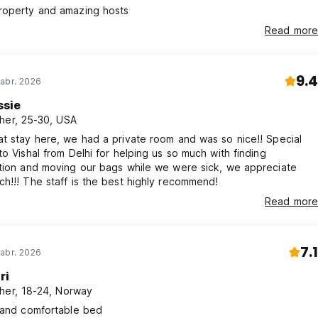
roperty and amazing hosts
Read more
9.4
abr. 2026
ssie
her, 25-30, USA
t stay here, we had a private room and was so nice!! Special
to Vishal from Delhi for helping us so much with finding
ation and moving our bags while we were sick, we appreciate
h!!! The staff is the best highly recommend!
Read more
7.1
abr. 2026
ri
her, 18-24, Norway
 and comfortable bed