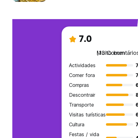
7.0
Muito bom
(13 Comentário
Actividades
7
Comer fora
7
Compras
Descontrair
Transporte
Visitas turísticas
Cultura
7
Festas / vida