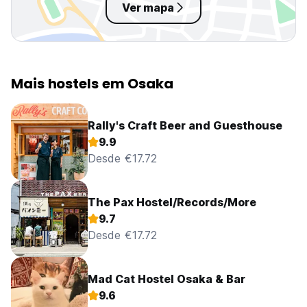
Ver mapa
Mais hostels em Osaka
Rally's Craft Beer and Guesthouse
9.9
Desde €17.72
The Pax Hostel/Records/More
9.7
Desde €17.72
Mad Cat Hostel Osaka & Bar
9.6