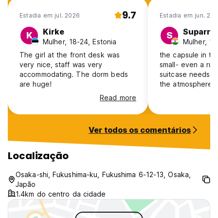
9.7
Estadia em jul. 2026
Estadia em jun. 20
Kirke
Suparna
K
S
Mulher, 18-24, Estonia
Mulher, 18
The girl at the front desk was
the capsule in th
very nice, staff was very
small- even a ruc
accommodating. The dorm beds
suitcase needs to
are huge!
the atmosphere is
nobody really ta
Read more
areas and the lig
in the dorm by 9
the time says 10.
Ver todos os comentários
Localização
Osaka-shi, Fukushima-ku, Fukushima 6-12-13, Osaka,
Japão
1.4km do centro da cidade