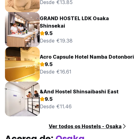
Desde €13.85
GRAND HOSTEL LDK Osaka
Shinsekai
9.5
Desde €19.38
Acro Capsule Hotel Namba Dotonbori
9.5
Desde €16.61
&And Hostel Shinsaibashi East
9.5
Desde €11.46
Ver todos os Hostels - Osaka
Acerca de:
Osaka