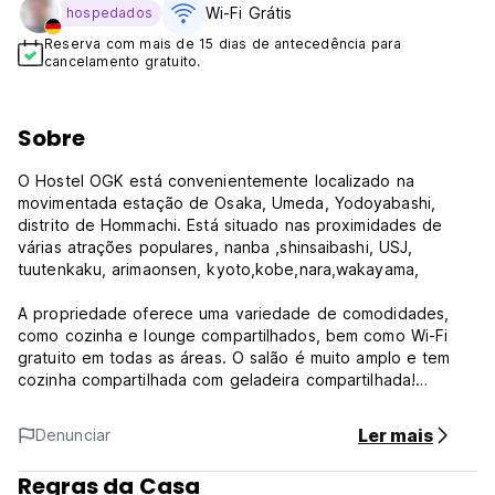
Wi-Fi Grátis
hospedados
Reserva com mais de 15 dias de antecedência para
cancelamento gratuito.
Sobre
O Hostel OGK está convenientemente localizado na
movimentada estação de Osaka, Umeda, Yodoyabashi,
distrito de Hommachi. Está situado nas proximidades de
várias atrações populares, nanba ,shinsaibashi, USJ,
tuutenkaku, arimaonsen, kyoto,kobe,nara,wakayama,
A propriedade oferece uma variedade de comodidades,
como cozinha e lounge compartilhados, bem como Wi-Fi
gratuito em todas as áreas. O salão é muito amplo e tem
cozinha compartilhada com geladeira compartilhada!
Talheres e pauzinhos estão disponíveis, então compre
ingredientes e passe um jantar relaxante no OGK. A
Ler mais
Denunciar
lavanderia operada por moedas custa 200 ienes, a
secadora custa 100 ienes por 30 minutos.
Regras da Casa