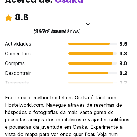
8.6
Maravilhoso
(267 Comentários)
Actividades
8.5
Comer fora
9.3
Compras
9.0
Descontrair
8.2
Transporte
9.2
Visitas turísticas
8.4
Encontrar o melhor hostel em Osaka é fácil com
Cultura
8.4
Hostelworld.com. Navegue através de resenhas de
Festas / vida noturna
hóspedes e fotografias da mais vasta gama de
8.5
pousadas amigas dos mochileiros e viajantes solitários
Custo-beneficio
8.4
e pousadas da juventude em Osaka. Experimente a
vista do mapa para ver onde quer ficar. Veja num