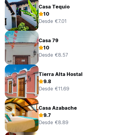
Casa Tequio
10
Desde €7.01
Casa 79
10
Desde €8.57
Tierra Alta Hostal
9.8
Desde €11.69
Casa Azabache
9.7
Desde €8.89