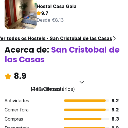
Hostal Casa Gaia
9.7
Desde €8.13
er todos os Hostels - San Cristobal de las Casas
Acerca de:
San Cristobal de
las Casas
8.9
Maravilhoso
(149 Comentários)
Actividades
9.2
Comer fora
9.2
Compras
8.3