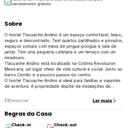
cancelamento gratuito.
Sobre
O hostel Tlacuache Andino é um espaço confortável, limpo,
seguro e descontraído. Tem quartos partilhados e privados,
espaços comuns com mesa de pingue-pongue e sala de
jantar. Tem uma pequena cafetaria e um terraço com um
miradouro.
Tlacuache Andino está localizado na Colónia Revolucion
Mexicana, um lugar cheio de vida cultural e social. Junto ao
barrio Cerrillo e a poucos passos do centro.
O hostel Tlacuache Andino é ideal para famílias e viajantes
de aventura. A propriedade dispõe de instalações de
primeira classe, uma cozinha disponível e o melhor mercado
para preparar os melhores pratos vegetarianos e veganos.
Ler mais
Denunciar
Tlacuache Andino oferece um alojamento seguro, cada
cama tem um cacifo com uma chave para pertences
Regras da Casa
pessoais, e está localizado num circuito fechado de
vigilância. Estamos interessados em pessoas respeitosas,
Check-in
Check-out
amáveis, sinceras e conscientes.