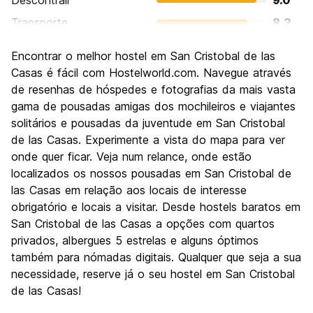
Descontrair
9.0
Transporte
8.2
Visitas turísticas
9.0
Encontrar o melhor hostel em San Cristobal de las
Cultura
9.5
Casas é fácil com Hostelworld.com. Navegue através
Festas / vida noturna
de resenhas de hóspedes e fotografias da mais vasta
8.3
gama de pousadas amigas dos mochileiros e viajantes
Custo-beneficio
9.1
solitários e pousadas da juventude em San Cristobal
de las Casas. Experimente a vista do mapa para ver
onde quer ficar. Veja num relance, onde estão
localizados os nossos pousadas em San Cristobal de
las Casas em relação aos locais de interesse
obrigatório e locais a visitar. Desde hostels baratos em
San Cristobal de las Casas a opções com quartos
privados, albergues 5 estrelas e alguns óptimos
também para nómadas digitais. Qualquer que seja a sua
necessidade, reserve já o seu hostel em San Cristobal
de las Casas!