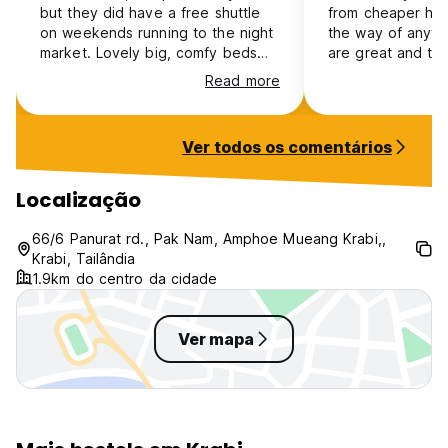
but they did have a free shuttle
from cheaper host
on weekends running to the night
the way of anywh
market. Lovely big, comfy beds
are great and tv 
and it was quiet and clean! I used
Read more
it as a stop before the airport and
it was perfect, would highly
recommend, felt like a little hotel
Ver todos os comentários
room within a hostel - I loved it
and about 15 mins from Krabi
airport.
Localização
66/6 Panurat rd., Pak Nam, Amphoe Mueang Krabi,,
Krabi, Tailândia
1.9km do centro da cidade
Ver mapa