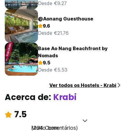
Desde €9.27
@Aonang Guesthouse
9.6
Desde €21.76
Base Ao Nang Beachfront by
Nomads
9.5
Desde €5.53
Ver todos os Hostels - Krabi
Acerca de:
Krabi
7.5
Muito bom
(294 Comentários)