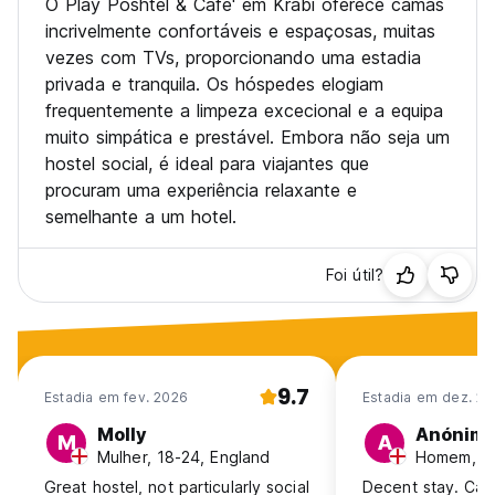
O Play Poshtel & Cafe' em Krabi oferece camas
incrivelmente confortáveis e espaçosas, muitas
vezes com TVs, proporcionando uma estadia
privada e tranquila. Os hóspedes elogiam
frequentemente a limpeza excecional e a equipa
muito simpática e prestável. Embora não seja um
hostel social, é ideal para viajantes que
procuram uma experiência relaxante e
semelhante a um hotel.
Foi útil?
9.7
Estadia em fev. 2026
Estadia em dez. 20
Molly
Anónim
M
A
Mulher, 18-24, England
Homem, 18
Great hostel, not particularly social
Decent stay. Can