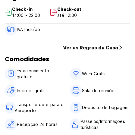
Check-in
Check-out
14:00 - 22:00
até 12:00
IVA Incluído
Ver as Regras da Casa
Comodidades
Estacionamento
Wi-Fi Grátis
gratuito
Internet grátis
Sala de reuniões
Transporte de e para o
Depósito de bagagem
Aeroporto
Passeios/Informações
Recepção 24 horas
turísticas