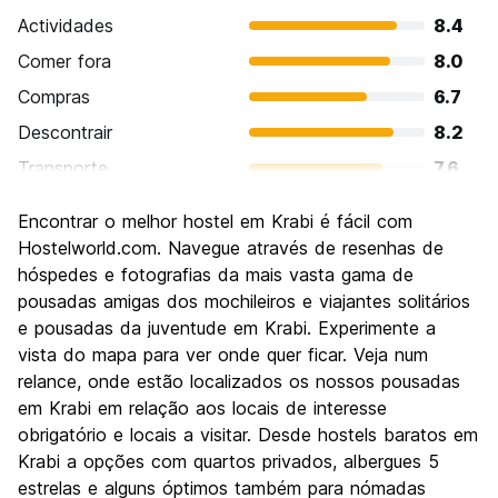
Actividades
8.4
Comer fora
8.0
Compras
6.7
Descontrair
8.2
Transporte
7.6
Visitas turísticas
7.5
Encontrar o melhor hostel em Krabi é fácil com
Cultura
6.9
Hostelworld.com. Navegue através de resenhas de
Festas / vida noturna
hóspedes e fotografias da mais vasta gama de
6.4
pousadas amigas dos mochileiros e viajantes solitários
Custo-beneficio
8.0
e pousadas da juventude em Krabi. Experimente a
vista do mapa para ver onde quer ficar. Veja num
relance, onde estão localizados os nossos pousadas
em Krabi em relação aos locais de interesse
obrigatório e locais a visitar. Desde hostels baratos em
Krabi a opções com quartos privados, albergues 5
estrelas e alguns óptimos também para nómadas