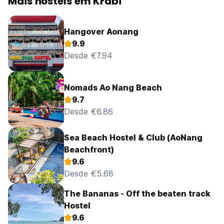
Mais hostels em Krabi
Hangover Aonang
9.9
Desde €7.94
Nomads Ao Nang Beach
9.7
Desde €6.86
Sea Beach Hostel & Club (AoNang
Beachfront)
9.6
Desde €5.68
The Bananas - Off the beaten track
Hostel
9.6