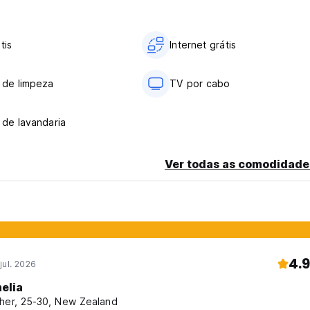
tis
Internet grátis
otal e deverão ser pagos separadamente durante a sua estadia.
 de limpeza
TV por cabo
 de lavandaria
Ver todas as comodidade
from original language)
4.9
jul. 2026
elia
her, 25-30, New Zealand