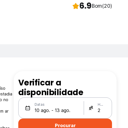
6.9
Bom
(20)
Verificar a
íso
disponibilidade
stadia
do no
Datas
Hóspedes
om ar
Procurar