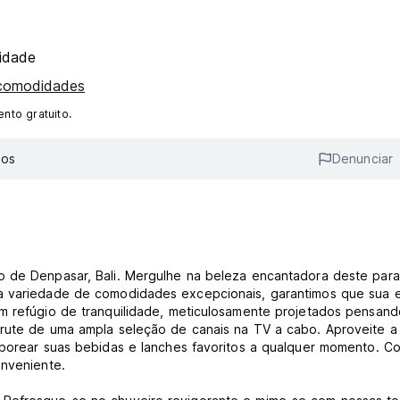
idade
 comodidades
nto gratuito.
ios
Denunciar
o de Denpasar, Bali. Mergulhe na beleza encantadora deste para
ma variedade de comodidades excepcionais, garantimos que sua e
um refúgio de tranquilidade, meticulosamente projetados pensan
frute de uma ampla seleção de canais na TV a cabo. Aproveite a
aborear suas bebidas e lanches favoritos a qualquer momento. C
onveniente.