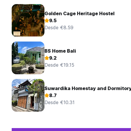
Golden Cage Heritage Hostel
9.5
Desde €8.59
BS Home Bali
9.2
Desde €19.15
Suwardika Homestay and Dormitor
8.7
Desde €10.31