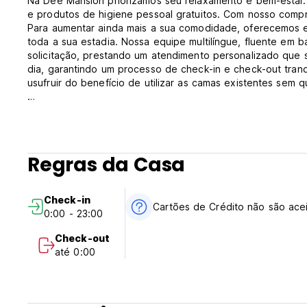
Na Dee Mansion priorizamos seu relaxamento e bem-estar.
e produtos de higiene pessoal gratuitos. Com nosso compro
Para aumentar ainda mais a sua comodidade, oferecemos e
toda a sua estadia. Nossa equipe multilíngue, fluente em 
solicitação, prestando um atendimento personalizado que 
dia, garantindo um processo de check-in e check-out tranq
usufruir do benefício de utilizar as camas existentes sem q
Experimente o epítome do luxo e da hospitalidade na De
numa viagem notável de indulgência e relaxamento na deslu
Check-in
Regras da Casa
A partir das 14:00
Confira
Check-in
Até às 12:00
Cartões de Crédito não são ace
0:00 - 23:00
Crianças e camas
Check-out
Políticas infantis
até 0:00
Crianças de qualquer idade são bem-vindas.
Crianças com 6 anos ou mais são consideradas adultos nes