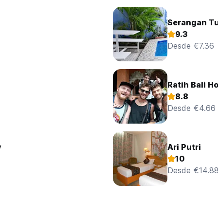
Serangan Tu
9.3
Desde €7.36
Ratih Bali Ho
8.8
Desde €4.66
y
Ari Putri
10
Desde €14.8