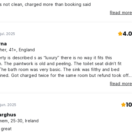
s not clean, charged more than booking said
Read more
4.0
jul. 2025
rna
her, 41+, England
rty is described s as “luxury” there is no way it fits this
n. The paintwork is old and peeling. The toilet seat didn’t fit
The bath room was very basic. The sink was filthy and bed
ined. Got charged twice for the same room but refund took off
e. Couldn’t wait to leave.
Read more
10
jun. 2025
arghus
em, 25-30, Ireland
 great