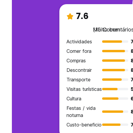
7.6
Muito bom
(15 Comentários
Actividades
7
Comer fora
Compras
Descontrair
Transporte
7
Visitas turísticas
Cultura
Festas / vida
8
noturna
Custo-beneficio
7