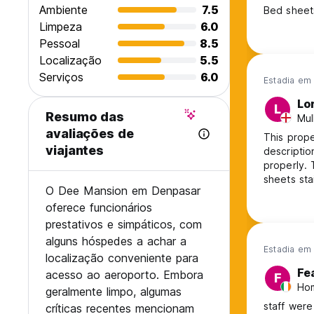
Ambiente
7.5
Bed sheet
Limpeza
6.0
Pessoal
8.5
Localização
5.5
Serviços
6.0
Estadia em 
Lo
L
Resumo das
Mul
avaliações de
This prope
viajantes
descriptio
properly. 
sheets sta
O Dee Mansion em Denpasar
card charg
oferece funcionários
prestativos e simpáticos, com
alguns hóspedes a achar a
Estadia em 
localização conveniente para
Fe
acesso ao aeroporto. Embora
F
Hom
geralmente limpo, algumas
staff were
críticas recentes mencionam