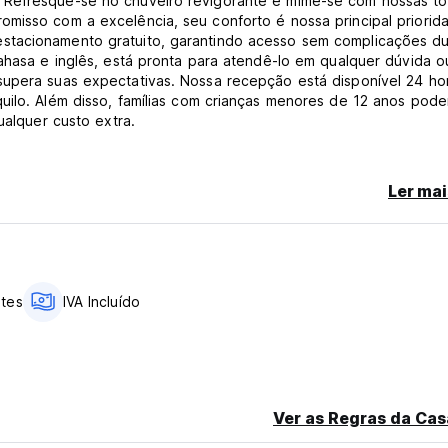
 Refresque-se no chuveiro revigorante e mime-se com nossas to
misso com a excelência, seu conforto é nossa principal priorid
stacionamento gratuito, garantindo acesso sem complicações d
bahasa e inglês, está pronta para atendê-lo em qualquer dúvida o
supera suas expectativas. Nossa recepção está disponível 24 ho
uilo. Além disso, famílias com crianças menores de 12 anos pod
ualquer custo extra.
e Mansion. Reserve hoje mesmo a sua estadia connosco e embar
mbrante ilha de Bali.
Ler mai
ites
IVA Incluído
Ver as Regras da Cas
ta propriedade.