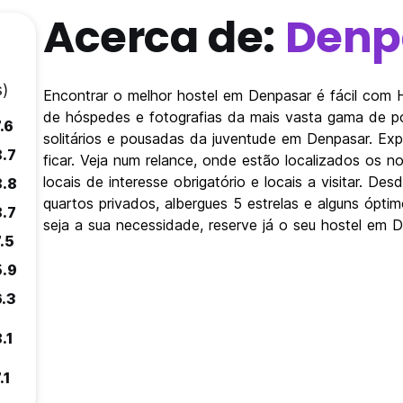
Acerca de:
Denp
)
Encontrar o melhor hostel em Denpasar é fácil com 
de hóspedes e fotografias da mais vasta gama de po
.6
solitários e pousadas da juventude em Denpasar. Ex
8.7
ficar. Veja num relance, onde estão localizados os
locais de interesse obrigatório e locais a visitar. 
8.8
quartos privados, albergues 5 estrelas e alguns ópt
8.7
seja a sua necessidade, reserve já o seu hostel em 
.5
5.9
6.3
.1
.1