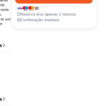
alhas
ade.
urante
Reserva leva apenas 2 minutos
u
ras por
Confirmação imediata
em
que
s
a