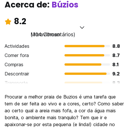
Acerca de:
Búzios
8.2
Maravilhoso
(104 Comentários)
Actividades
8.8
Comer fora
8.7
Compras
8.1
Descontrair
9.2
Transporte
8.3
Visitas turísticas
8.0
Procurar a melhor praia de Buzios é uma tarefa que
Cultura
7.1
tem de ser feita ao vivo e a cores, certo? Como saber
Festas / vida noturna
ao certo qual a areia mais fofa, a cor da água mais
8.3
bonita, o ambiente mais tranquilo? Tem que ir e
Custo-beneficio
7.6
apaixonar-se por esta pequena (e linda!) cidade no