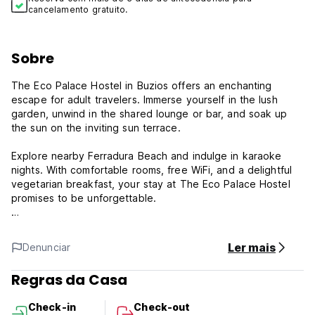
cancelamento gratuito.
Sobre
The Eco Palace Hostel in Buzios offers an enchanting
escape for adult travelers. Immerse yourself in the lush
garden, unwind in the shared lounge or bar, and soak up
the sun on the inviting sun terrace.
Explore nearby Ferradura Beach and indulge in karaoke
nights. With comfortable rooms, free WiFi, and a delightful
vegetarian breakfast, your stay at The Eco Palace Hostel
promises to be unforgettable.
Engage in exciting activities like table tennis and hiking,
making the most of your time in this captivating destination.
Ler mais
Denunciar
The Eco Palace Hostel Policy and Conditions:
Regras da Casa
Cancellation policy: In case of reservation for normal days
Check-in
Check-out
(weekdays) the cancellation is free, in case of reservations