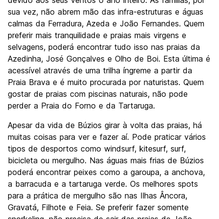
devido aos seus ventos o ano inteiro. As famílias, por
sua vez, não abrem mão das infra-estruturas e águas
calmas da Ferradura, Azeda e João Fernandes. Quem
preferir mais tranquilidade e praias mais virgens e
selvagens, poderá encontrar tudo isso nas praias da
Azedinha, José Gonçalves e Olho de Boi. Esta última é
acessível através de uma trilha íngreme a partir da
Praia Brava e é muito procurada por naturistas. Quem
gostar de praias com piscinas naturais, não pode
perder a Praia do Forno e da Tartaruga.
Apesar da vida de Búzios girar à volta das praias, há
muitas coisas para ver e fazer aí. Pode praticar vários
tipos de desportos como windsurf, kitesurf, surf,
bicicleta ou mergulho. Nas águas mais frias de Búzios
poderá encontrar peixes como a garoupa, a anchova,
a barracuda e a tartaruga verde. Os melhores spots
para a prática de mergulho são nas Ilhas Âncora,
Gravatá, Filhote e Feia. Se preferir fazer somente