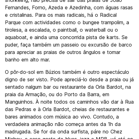
snorkeling, não precisa de sair das praias de João
Fernandes, Forno, Azeda e Azedinha, com águas rasas
e cristalinas. Para os mais radicais, há o Radical
Parque com actividades como o bungee trampolim, a
tirolesa, a escalada, o paintball, o waterball ou o
aquaboat, e ainda uma concorrida pista de karts. Se
puder, faça também um passeio ou excursão de barco
para apreciar as praias de outros ângulos e tomar
banho em alto mar.
O pôr-do-sol em Búzios também é outro espectáculo
digno de ser visto. Pode apreciá-lo desde a praia ou já
sentado nalgum bar ou restaurante da Orla Bardot, na
praia da Armação, ou do Porto da Barra, em
Manguinhos. À noite todos os caminhos vão dar à Rua
das Pedras e à Orla Bardot, cheias de restaurantes e
bares animados com música ao vivo. Contudo, a
verdadeira animação não começa antes da 1h da
madrugada. Se for da onda surfista, páre no Chez