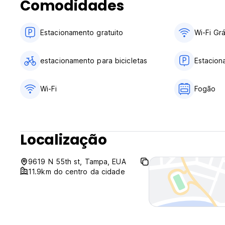
Comodidades
7. Por favor, seja razoável usando uma lavadora e secador
8. Por favor, estacione seu carro na garagem.
9. Não são permitidos convidados externos, exceto convid
Estacionamento gratuito
Wi-Fi Grá
10. Certifique-se de trancar a porta e a porta externa quan
11. Nada de drogas, embriaguez e comportamento desord
estacionamento para bicicletas
Estacio
Por favor, aproveite sua estadia. Se você precisar de alg
(Auto-translated from original language)
Wi-Fi
Fogão
Localização
9619 N 55th st, Tampa, EUA
11.9km do centro da cidade