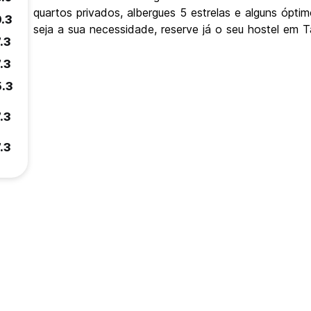
quartos privados, albergues 5 estrelas e alguns ópt
9.3
seja a sua necessidade, reserve já o seu hostel em 
.3
.3
5.3
.3
.3