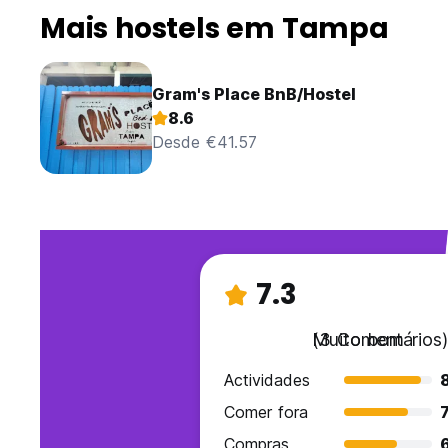
Mais hostels em Tampa
Gram's Place BnB/Hostel
8.6
Desde €41.57
7.3
Muito bom
(3 Comentários)
Actividades
Comer fora
7
Compras