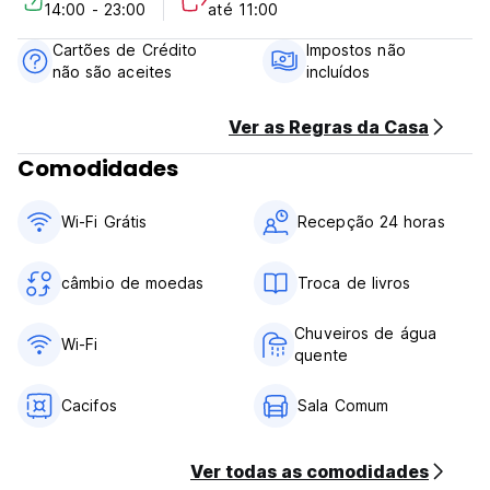
14:00 - 23:00
até 11:00
Política de Cancelamento: 1 dia antes da chegada. Em caso
de cancelamento tardio ou No Show, será cobrada a
Cartões de Crédito
Impostos não
primeira noite da sua estadia.
não são aceites
incluídos
Check-in a partir das 14h00
Check-out antes das 11h00
Ver as Regras da Casa
Comodidades
Pagamento na chegada somente em dinheiro
Impostos não incluídos - taxa de ocupação 5,30 USD
Café da manhã não incluído
Wi-Fi Grátis
Recepção 24 horas
Em geral:
Recepção 24 horas
câmbio de moedas
Troca de livros
Não são permitidos animais (Auto-translated from original
language)
Chuveiros de água
Wi-Fi
quente
Cacifos
Sala Comum
Ver todas as comodidades