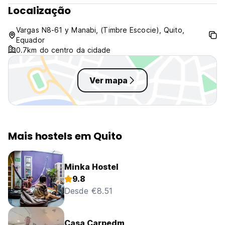
Localização
Vargas N8-61 y Manabi, (Timbre Escocie), Quito,
Equador
0.7km do centro da cidade
Ver mapa
Mais hostels em Quito
Minka Hostel
9.8
Desde €8.51
Casa Carpedm