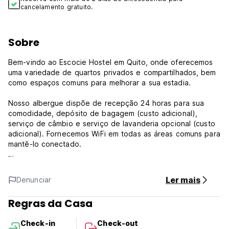
cancelamento gratuito.
Sobre
Bem-vindo ao Escocie Hostel em Quito, onde oferecemos
uma variedade de quartos privados e compartilhados, bem
como espaços comuns para melhorar a sua estadia.
Nosso albergue dispõe de recepção 24 horas para sua
comodidade, depósito de bagagem (custo adicional),
serviço de câmbio e serviço de lavanderia opcional (custo
adicional). Fornecemos WiFi em todas as áreas comuns para
mantê-lo conectado.
Para quem deseja preparar as suas próprias refeições, a
nossa cozinha partilhada está disponível mediante um custo
Ler mais
Denunciar
adicional. Além disso, oferecemos um serviço opcional de
café da manhã por um custo extra.
Regras da Casa
Política e Condições do Escocie Hostel:
Check-in
Check-out