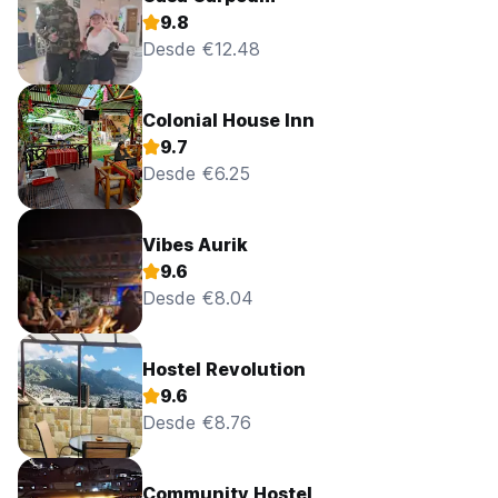
9.8
Desde €12.48
Colonial House Inn
9.7
Desde €6.25
Vibes Aurik
9.6
Desde €8.04
Hostel Revolution
9.6
Desde €8.76
Community Hostel