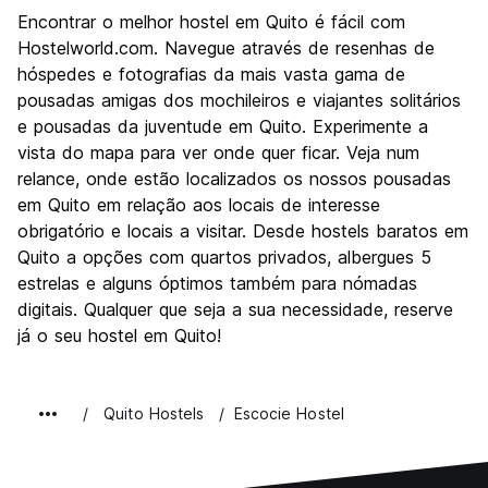
Visitas turísticas
8.6
Encontrar o melhor hostel em Quito é fácil com
Cultura
8.5
Hostelworld.com. Navegue através de resenhas de
Festas / vida noturna
hóspedes e fotografias da mais vasta gama de
7.5
pousadas amigas dos mochileiros e viajantes solitários
Custo-beneficio
8.4
e pousadas da juventude em Quito. Experimente a
vista do mapa para ver onde quer ficar. Veja num
relance, onde estão localizados os nossos pousadas
em Quito em relação aos locais de interesse
obrigatório e locais a visitar. Desde hostels baratos em
Quito a opções com quartos privados, albergues 5
estrelas e alguns óptimos também para nómadas
digitais. Qualquer que seja a sua necessidade, reserve
já o seu hostel em Quito!
Quito Hostels
Escocie Hostel