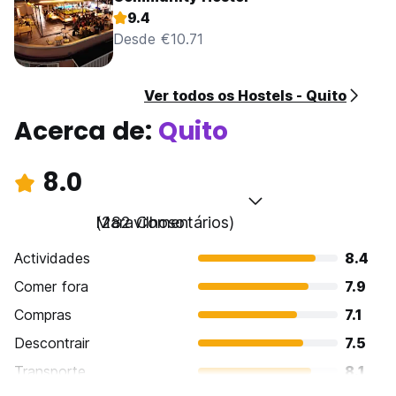
9.4
Desde €10.71
Ver todos os Hostels - Quito
Acerca de:
Quito
8.0
Maravilhoso
(282 Comentários)
Actividades
8.4
Comer fora
7.9
Compras
7.1
Descontrair
7.5
Transporte
8.1