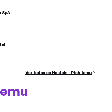
n SpA
9
tel
Ver todos os Hostels - Pichilemu
ilemu