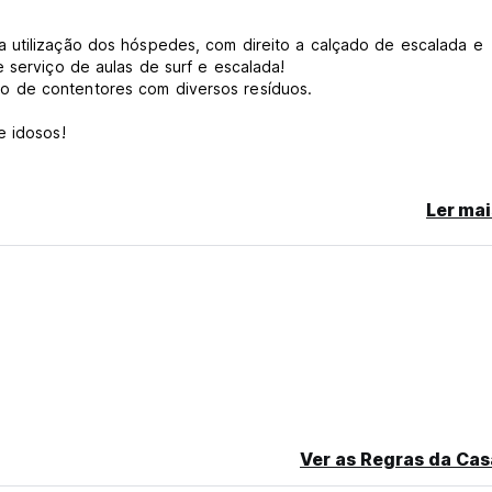
 utilização dos hóspedes, com direito a calçado de escalada e
 serviço de aulas de surf e escalada!
o de contentores com diversos resíduos.
e idosos!
Ler mai
so de cancelamento tardio ou No Show, será cobrada a primeira 
Ver as Regras da Cas
language)