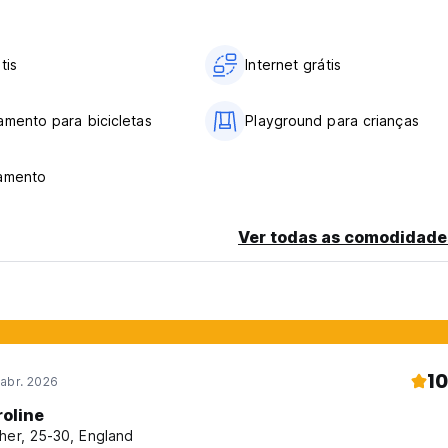
tis
Internet grátis
amento para bicicletas
Playground para crianças
namento
Ver todas as comodidade
10
abr. 2026
roline
her, 25-30, England