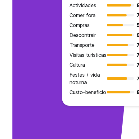
Actividades
Comer fora
7
Compras
Descontrair
Transporte
7
Visitas turísticas
7
Cultura
7
Festas / vida
7
noturna
Custo-beneficio