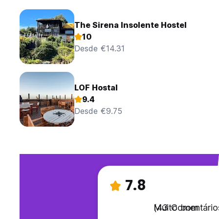
The Sirena Insolente Hostel
10
Desde €14.31
LOF Hostal
9.4
Desde €9.75
7.8
Muito bom
(43 Comentário