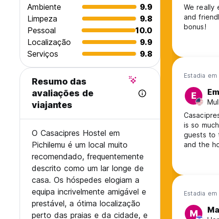
Ambiente
9.9
We really 
and friend
Limpeza
9.8
bonus!
Pessoal
10.0
Localização
9.9
Serviços
9.8
Estadia em
Resumo das
E
avaliações de
E
Mul
viajantes
Casacipres
is so muc
O Casacipres Hostel em
guests to t
Pichilemu é um local muito
and the ho
times and 
recomendado, frequentemente
descrito como um lar longe de
casa. Os hóspedes elogiam a
equipa incrivelmente amigável e
Estadia em
prestável, a ótima localização
Ma
M
perto das praias e da cidade, e