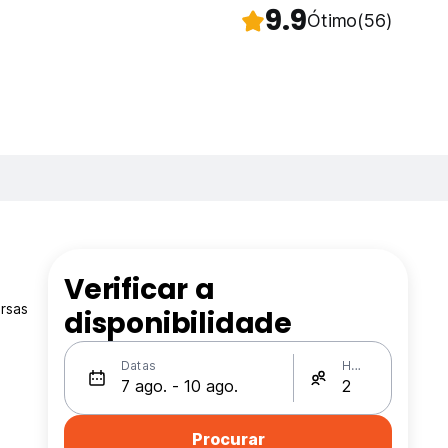
9.9
Ótimo
(56)
Verificar a
rsas
disponibilidade
Datas
Hóspedes
Procurar