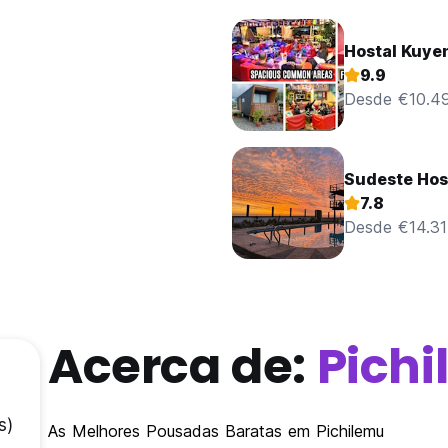
Hostal Kuye
9.9
Desde €10.4
Sudeste Hos
7.8
Desde €14.31
Acerca de:
Pich
s)
As Melhores Pousadas Baratas em Pichilemu