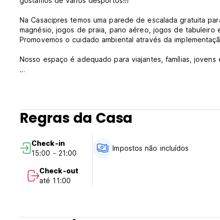
gostamos de vários desportos!!!
Na Casacipres temos uma parede de escalada gratuita para
magnésio, jogos de praia, pano aéreo, jogos de tabuleiro e
Promovemos o cuidado ambiental através da implementaçã
Nosso espaço é adequado para viajantes, famílias, jovens 
Política e Condições da Casacipres:
Política de cancelamento: 3 dias antes da chegada. Em ca
da sua estadia.
Regras da Casa
Check-in das 14h00 às 00h00
Check-out antes das 13h00
Check-in
Impostos não incluídos
15:00 - 21:00
Pagamento na chegada em dinheiro
Impostos incluídos
Check-out
Café da manhã não disponível
até 11:00
Em geral:
Recepção das 09h00 às 00h00
Não são permitidos animais (Auto-translated from original 