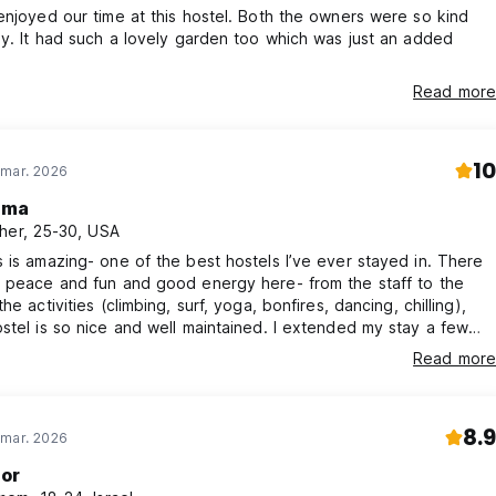
enjoyed our time at this hostel. Both the owners were so kind
ly. It had such a lovely garden too which was just an added
Read more
10
 mar. 2026
mma
her, 25-30, USA
 is amazing- one of the best hostels I’ve ever stayed in. There
h peace and fun and good energy here- from the staff to the
he activities (climbing, surf, yoga, bonfires, dancing, chilling),
stel is so nice and well maintained. I extended my stay a few
can’t wait to go back. I had the best stay, thank you Casacipres!
Read more
8.9
 mar. 2026
or