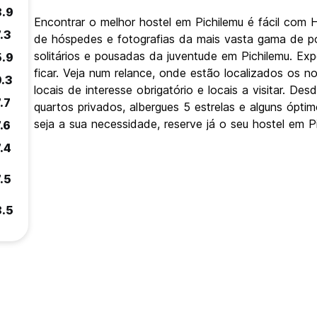
8.9
Encontrar o melhor hostel em Pichilemu é fácil com
.3
de hóspedes e fotografias da mais vasta gama de po
solitários e pousadas da juventude em Pichilemu. Ex
5.9
ficar. Veja num relance, onde estão localizados os 
9.3
locais de interesse obrigatório e locais a visitar. D
.7
quartos privados, albergues 5 estrelas e alguns ópt
seja a sua necessidade, reserve já o seu hostel em Pi
.6
.4
.5
8.5