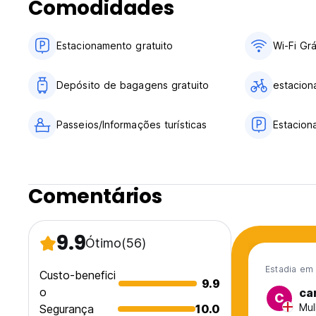
Comodidades
Estacionamento gratuito
Wi-Fi Grá
Depósito de bagagens gratuito
estacion
Passeios/Informações turísticas
Estacio
Comentários
9.9
Ótimo
(56)
Estadia em 
Custo-benefici
9.9
o
ca
C
Mul
Segurança
10.0