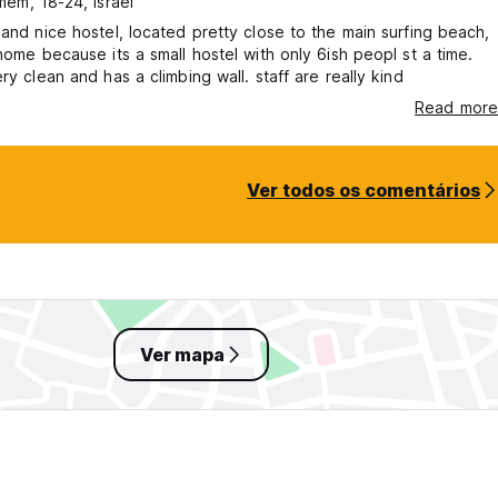
em, 18-24, Israel
 and nice hostel, located pretty close to the main surfing beach,
 home because its a small hostel with only 6ish peopl st a time.
ery clean and has a climbing wall. staff are really kind
Read more
Ver todos os comentários
Ver mapa