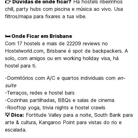
👉 Dúvidas de onde ficar?
Há hostels ribeirinhos
chill, party hubs com piscina e música ao vivo. Usa
filtros/mapa para fixares a tua vibe.
🛏️ Onde Ficar em Brisbane
Com 17 hostels e mais de 22209 reviews no
Hostelworld.com, Brisbane é spot de backpackers. A
solo, com amigos ou em working holiday visa, há
hostel para ti.
-Dormitórios com A/C e quartos individuais com
en-
suite
-Terraços, redes e hostel bars
-Cozinhas partilhadas, BBQs e salas de cinema
-Rooftop yoga, trivia nights e hostel crawls
💡 Dica:
Fortitude Valley para a noite, South Bank para
arte & cultura, Kangaroo Point para vistas do rio e
escalada.