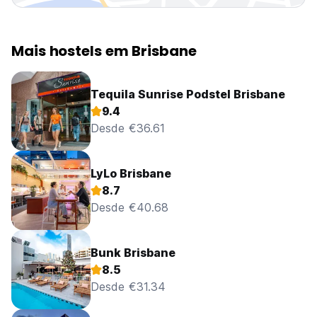
Mais hostels em Brisbane
Tequila Sunrise Podstel Brisbane
9.4
Desde €36.61
LyLo Brisbane
8.7
Desde €40.68
Bunk Brisbane
8.5
Desde €31.34