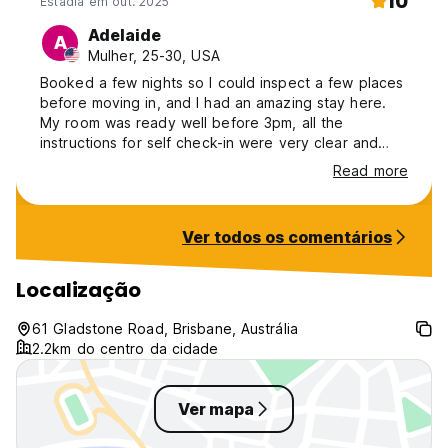
10
Estadia em out. 2025
Adelaide
A
Mulher, 25-30, USA
Booked a few nights so I could inspect a few places
before moving in, and I had an amazing stay here.
My room was ready well before 3pm, all the
instructions for self check-in were very clear and
sent to my email. My room was private and I got a
Read more
good nights sleep each night. Great value for the
price. Great location too. Chemist, convenience
store, and cafes right outside your door. Very close
Ver todos os comentários
to a bus stop, or you can walk right into South Bank.
So appreciative for this hostel!
Localização
61 Gladstone Road, Brisbane, Austrália
2.2km do centro da cidade
Ver mapa