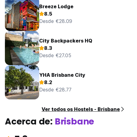
Breeze Lodge
8.5
Desde €28.09
City Backpackers HQ
8.3
Desde €27.05
YHA Brisbane City
8.2
Desde €28.77
Ver todos os Hostels - Brisbane
Acerca de:
Brisbane