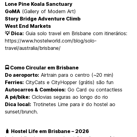
Lone Pine Koala Sanctuary
GoMA
(Gallery of Modern Art)
Story Bridge Adventure Climb
West End Markets
💡 Dica:
Guia solo travel em Brisbane com itinerários:
https://www.hostelworld.com/blog/solo-
travel/australia/brisbane/
🚍 Como Circular em Brisbane
Do aeroporto:
Airtrain para o centro (~20 min)
Ferries:
CityCats e CityHopper (grátis) são fun
Autocarros & Comboios:
Go Card ou contactless
A pé/bike:
Ciclovias seguras ao longo do rio
Dica local:
Trotinetes Lime para ir do hostel ao
sunset/brunch.
🧳 Hostel Life em Brisbane – 2026