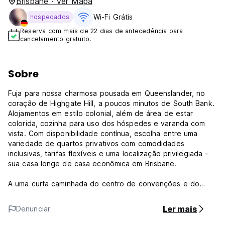
Brisbane · Ver Mapa
Wi-Fi Grátis
hospedados
Reserva com mais de 22 dias de antecedência para
cancelamento gratuito.
Sobre
Fuja para nossa charmosa pousada em Queenslander, no
coração de Highgate Hill, a poucos minutos de South Bank.
Alojamentos em estilo colonial, além de área de estar
colorida, cozinha para uso dos hóspedes e varanda com
vista. Com disponibilidade contínua, escolha entre uma
variedade de quartos privativos com comodidades
inclusivas, tarifas flexíveis e uma localização privilegiada –
sua casa longe de casa econômica em Brisbane.
A uma curta caminhada do centro de convenções e do
CBD, a 50 metros do ônibus e a 100 metros de lojas de
conveniência, restaurantes e delivery nas proximidades.
Ler mais
Denunciar
Outras características incluem uma enorme cozinha de chef
totalmente equipada e Internet sem fio rápida gratuita, gás,