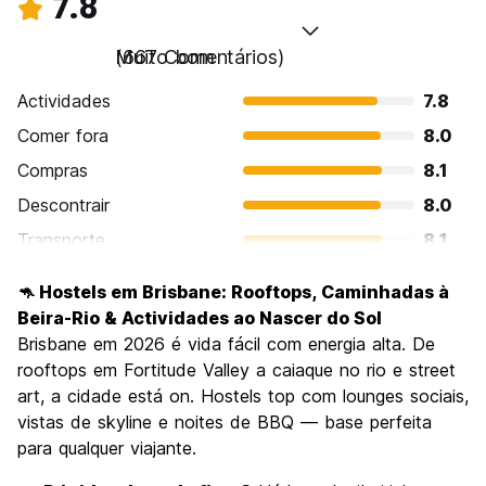
7.8
Muito bom
(667 Comentários)
Actividades
7.8
Comer fora
8.0
Compras
8.1
Descontrair
8.0
Transporte
8.1
Visitas turísticas
7.4
🦘 Hostels em Brisbane: Rooftops, Caminhadas à
Cultura
7.6
Beira-Rio & Actividades ao Nascer do Sol
Festas / vida noturna
Brisbane em 2026 é vida fácil com energia alta. De
7.8
rooftops em Fortitude Valley a caiaque no rio e street
Custo-beneficio
7.1
art, a cidade está on. Hostels top com lounges sociais,
vistas de skyline e noites de BBQ — base perfeita
para qualquer viajante.