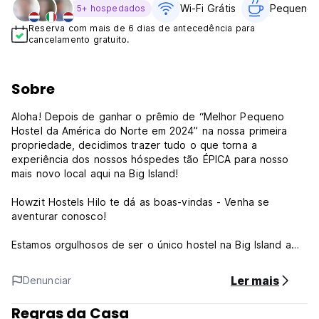
Wi-Fi Grátis
Pequeno-a
5+ hospedados
Reserva com mais de 6 dias de antecedência para
cancelamento gratuito.
Sobre
Aloha! Depois de ganhar o prêmio de “Melhor Pequeno
Hostel da América do Norte em 2024” na nossa primeira
propriedade, decidimos trazer tudo o que torna a
experiência dos nossos hóspedes tão ÉPICA para nosso
mais novo local aqui na Big Island!
Howzit Hostels Hilo te dá as boas-vindas - Venha se
aventurar conosco!
Estamos orgulhosos de ser o único hostel na Big Island a
oferecer passeios e atividades diárias GRATUITOS para a
diversão de nossos hóspedes. Nossa equipe dedicada de
Ler mais
Denunciar
Embaixadores Aloha está animada para compartilhar com
você as paisagens mais deslumbrantes que o Havaí tem a
Regras da Casa
oferecer. Hilo é uma joia escondida, convenientemente