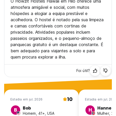
O Howzit Hostels Hawaii em Hilo oferece uma
favor, leia nossos termos e condições para mais
atmosfera amigável e social, com muitos
informações detalhadas sobre nossa política de
hóspedes a elogiar a equipa prestável e
cancelamento e requisitos de reserva.
acolhedora. O hostel é notado pela sua limpeza
e camas confortáveis com cortinas de
### Atividades:
O espaço na van é limitado e as datas e horários das
privacidade. Atividades populares incluem
atividades estão sujeitos a alterações. Por favor, pergunte
passeios organizados, e o pequeno-almoço de
na recepção sobre nossas atividades no check-in.
panquecas gratuito é um destaque constante. É
bem adequado para viajantes a solo e para
### Política de Cancelamento:
quem procura explorar a ilha.
Reservas com Cancelamento Gratuito podem ser
canceladas até cinco (5) dias antes da chegada
programada sem penalidade, após esse período, o valor do
Foi útil?
depósito, equivalente à primeira noite de estadia, será
perdido. Reservas não reembolsáveis não são elegíveis
para reembolso sob quaisquer circunstâncias. Os hóspedes
devem notificar o Hostelworld para cancelar.
10
### Cancelamentos Relacionados ao Covid:
Estadia em jul. 2026
Estadia em jul. 202
Dada a ampla conscientização sobre o Covid-19,
Bob
Hanne
acreditamos que as pessoas entendem os riscos de viajar
B
H
Homem, 41+, USA
Mulher, 2
durante uma pandemia. Qualquer coisa pode acontecer,