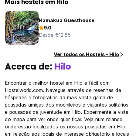
Mais hostels em Hilo
que você chegar, alguém estará disponível para atendê-lo.
### Acesso ao Hostel:
Na sua chegada, por favor, toque a campainha e nosso
Hamakua Guesthouse
pessoal da recepção o deixará entrar. Após o check-in,
9.0
você receberá um código pessoal para usar para entrar no
Desde €12.85
hostel e acessar seu quarto.
### Direções Para o Hostel:
Ver todos os Hostels - Hilo
Estamos localizados no coração do encantador centro de
Hilo, a cerca de 10-15 minutos de Uber do Aeroporto
Acerca de:
Hilo
Internacional de Hilo. O endereço é 107 Waianuenue Ave
Hilo, HI 96720
Encontrar o melhor hostel em Hilo é fácil com
### Estacionamento:
Hostelworld.com. Navegue através de resenhas de
Estacionamento municipal pago nas proximidades está
hóspedes e fotografias da mais vasta gama de
disponível 24 horas por dia, sujeito a limites. Além disso,
estacionamento gratuito nas ruas ao redor do bairro
pousadas amigas dos mochileiros e viajantes solitários
também é uma opção. O Hostel não é responsável por
e pousadas da juventude em Hilo. Experimente a vista
danos ou roubos de veículos.
do mapa para ver onde quer ficar. Veja num relance,
onde estão localizados os nossos pousadas em Hilo
### Identificação Necessária:
em relação aos locais de interesse obrigatório e locais
Este hostel é apenas para viajantes. Exigimos que todos os