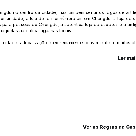
ngdu no centro da cidade, mas também sentir os fogos de artifí
omunidade, a loja de lo-mei número um em Chengdu, a loja de 
 para pessoas de Chengdu, a autêntica loja de espetos e a antig
aquelas autênticas iguarias locais.
 da cidade, a localização é extremamente conveniente, e muitas a
lcançados em meia hora
Ler mai
n):
 45)
Povo, Jianshe Road, Yulin Road, Templo Wuhou, Jinli e outros lug
Ver as Regras da Cas