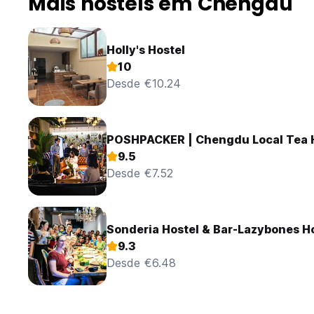
Mais hostels em Chengdu
Holly's Hostel
10
Desde €10.24
POSHPACKER | Chengdu Local Tea 
9.5
Desde €7.52
Sonderia Hostel & Bar-Lazybones H
9.3
Desde €6.48