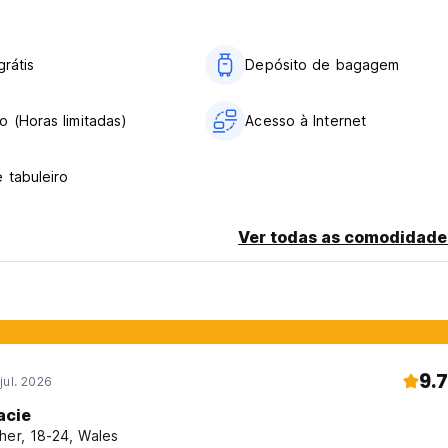
do metrô na estação e vá diretamente para o aeroporto
 para a estação de partida da linha 1 de ônibus do Aeroporto
grátis
Depósito de bagagem
 (Horas limitadas)
Acesso à Internet
o metrô até a estação ferroviária Chengdu East
roviária Chengdu East
 tabuleiro
Ver todas as comodidade
9.7
jul. 2026
acie
her, 18-24, Wales