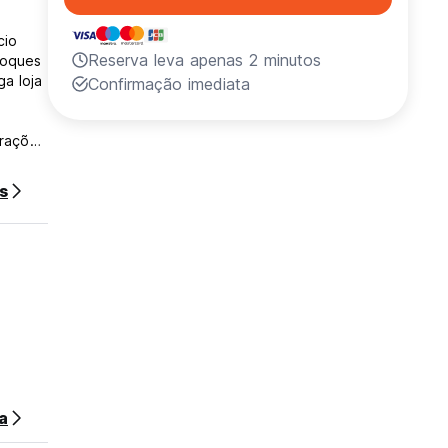
cio
Reserva leva apenas 2 minutos
coques
a loja
Confirmação imediata
trações
s
ares
a