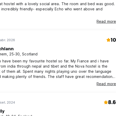
at hostel with a lovely social area. The room and bed was good.
 incredibly friendly- especially Echo who went above and
Read more
10
abr. 2026
chlann
em, 25-30, Scotland
o have been my favourite hostel so far. My Fiance and i have
from india through nepal and tibet and the Nova hostel is the
t of them all. Spent many nights playing uno over the language
lenty of friends. The staff have great recomendations
od to eat. Dont miss out on their basement Gym and
Read more
ble. We learned to play Mahjong there it was great just chat to
and regulars and you cant go wrong.
8.6
set. 2024
lly