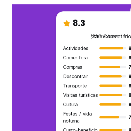
8.3
Maravilhoso
(226 Comentário
Actividades
Comer fora
Compras
7
Descontrair
Transporte
Visitas turísticas
Cultura
Festas / vida
7
noturna
Custo-beneficio
8