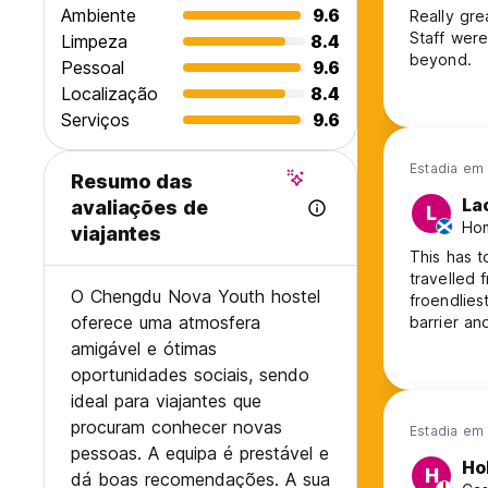
Ambiente
9.6
Really gre
Staff were
Limpeza
8.4
beyond.
Pessoal
9.6
Localização
8.4
Serviços
9.6
Estadia em 
Resumo das
La
avaliações de
L
Hom
viajantes
This has t
travelled 
O Chengdu Nova Youth hostel
froendlies
oferece uma atmosfera
barrier and making p
of things to do and fo
amigável e ótimas
Mahjong ta
oportunidades sociais, sendo
the staff 
ideal para viajantes que
procuram conhecer novas
Estadia em 
pessoas. A equipa é prestável e
Ho
H
dá boas recomendações. A sua