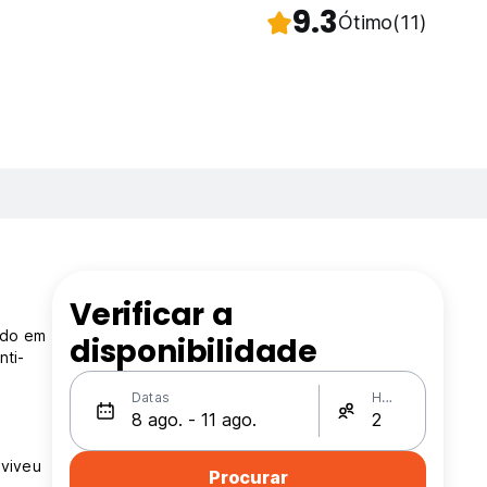
9.3
Ótimo
(11)
Verificar a
ado em
disponibilidade
nti-
Datas
Hóspedes
 viveu
Procurar