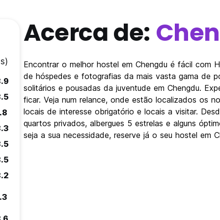
Acerca de:
Chen
s)
Encontrar o melhor hostel em Chengdu é fácil com 
de hóspedes e fotografias da mais vasta gama de po
8.9
solitários e pousadas da juventude em Chengdu. Exp
8.5
ficar. Veja num relance, onde estão localizados os
locais de interesse obrigatório e locais a visitar. 
.8
quartos privados, albergues 5 estrelas e alguns ópt
8.3
seja a sua necessidade, reserve já o seu hostel em 
8.5
8.5
8.2
.3
.6