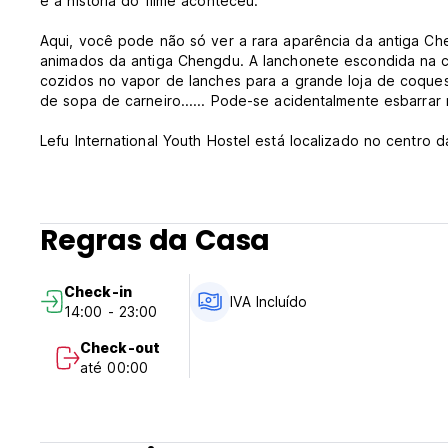
e a história do filme aconteceu.
Aqui, você pode não só ver a rara aparência da antiga Che
animados da antiga Chengdu. A lanchonete escondida na c
cozidos no vapor de lanches para a grande loja de coques
de sopa de carneiro...... Pode-se acidentalmente esbarrar n
Lefu International Youth Hostel está localizado no centro
populares e centros de transporte na cidade podem ser a
(1) A uma curta distância do Mosteiro de Wenshu
(2) Perto da Linha 4 do Metro (Taisheng South Road Statio
1 parada para Taikoo Li e Chunxi Road
Regras da Casa
2 paradas para Kuanzhai Alley e Parque do Povo
A 2 paragens da Torre de TV 339
7 estações para Chengdu East Railway Station
Check-in
8 estações para Chengdu West Railway Station
IVA Incluído
14:00 - 23:00
9 paradas para a base de reprodução de pandas gigantes
Leva apenas 1 parada para passar para a Linha 1 e Linha 3
Check-out
até 00:00
(3) Paragem de autocarro mesmo em frente à loja (18, 53,
Acesso fácil e direto a Chunxi Road, Taikoo Li, Parque do 
populares