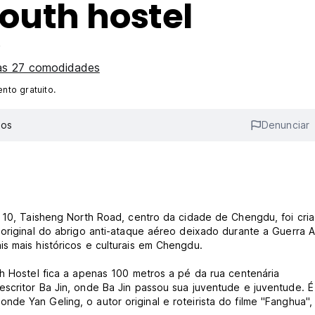
outh hostel
e
as 27 comodidades
to gratuito.
ios
Denunciar
. 10, Taisheng North Road, centro da cidade de Chengdu, foi cri
original do abrigo anti-ataque aéreo deixado durante a Guerra A
s mais históricos e culturais em Chengdu.
th Hostel fica a apenas 100 metros a pé da rua centenária
scritor Ba Jin, onde Ba Jin passou sua juventude e juventude. É
de Yan Geling, o autor original e roteirista do filme "Fanghua",