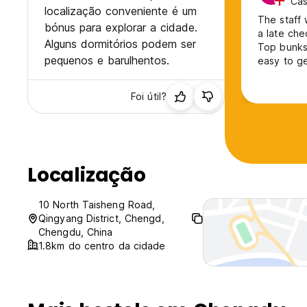
Cas
localização conveniente é um
The staff 
bónus para explorar a cidade.
a late che
Alguns dormitórios podem ser
Top bunks 
pequenos e barulhentos.
easy to ge
but okay. 
Foi útil?
Localização
10 North Taisheng Road,
Qingyang District, Chengd,
Chengdu, China
1.8km do centro da cidade