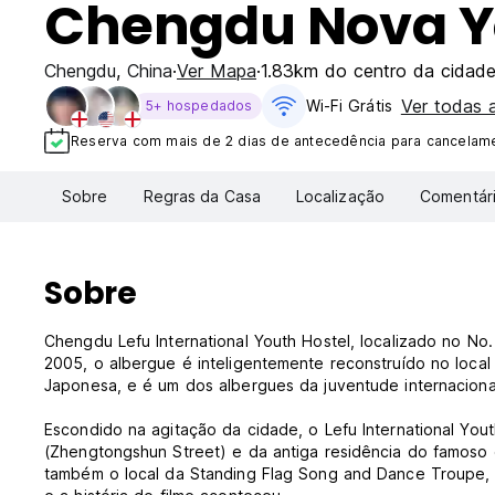
Chengdu Nova Y
Chengdu
,
China
Ver Mapa
1.83km do centro da cidad
Ver todas 
Wi-Fi Grátis
5+ hospedados
Reserva com mais de 2 dias de antecedência para cancelamen
Sobre
Regras da Casa
Localização
Comentár
Sobre
Chengdu Lefu International Youth Hostel, localizado no No
2005, o albergue é inteligentemente reconstruído no local 
Japonesa, e é um dos albergues da juventude internacionai
Escondido na agitação da cidade, o Lefu International You
(Zhengtongshun Street) e da antiga residência do famoso e
também o local da Standing Flag Song and Dance Troupe, on