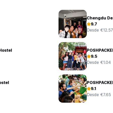
Chengdu Dest
9.7
Desde €12.57
Hostel
POSHPACKER
9.5
Desde €1.04
ostel
POSHPACKER 
9.1
Desde €7.65