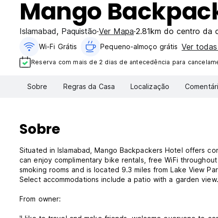
Mango Backpack
Islamabad
,
Paquistão
Ver Mapa
2.81km do centro da 
Ver toda
Wi-Fi Grátis
Pequeno-almoço grátis
Reserva com mais de 2 dias de antecedência para cancelamen
Sobre
Regras da Casa
Localização
Comentár
Sobre
Situated in Islamabad, Mango Backpackers Hotel offers co
can enjoy complimentary bike rentals, free WiFi throughou
smoking rooms and is located 9.3 miles from Lake View Par
Select accommodations include a patio with a garden view
From owner: