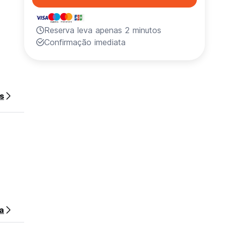
Reserva leva apenas 2 minutos
Confirmação imediata
s
f your
a