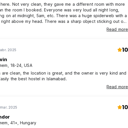
 here. Not very clean, they gave me a different room with more
n the room I booked. Everyone was very loud all night long,
ning on at midnight, 5am, etc. There was a huge spiderweb with a
r right above my head. There was a sharp object sticking out of
ear the middle of the bed. Bathroom was awful. I survived the
Read more
I’ve stayed in hundreds of places and this one is one of the
r. Really really don’t stay here.
10
abr. 2025
vin
mem, 18-24, USA
are clean, the location is great, and the owner is very kind and
Easily the best hostel in Islamabad.
Read more
10
 mar. 2025
ndor
em, 41+, Hungary