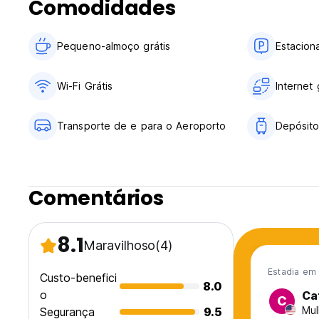
Comodidades
Pequeno-almoço grátis
Estacion
Wi-Fi Grátis
Internet 
Transporte de e para o Aeroporto
Depósit
Comentários
8.1
Maravilhoso
(4)
Estadia em 
Custo-benefici
8.0
o
Ca
C
Mul
Segurança
9.5