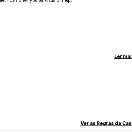
, I can offer you all kinds of help.'
Ler mai
 area.
late cancellation or No Show, you will be charged the first night o
Ver as Regras da Cas