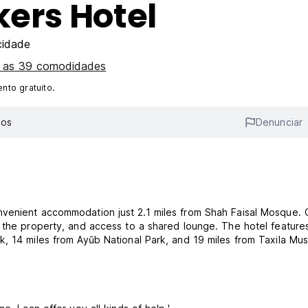
ers Hotel
cidade
s as 39 comodidades
to gratuito.
ios
Denunciar
nvenient accommodation just 2.1 miles from Shah Faisal Mosque. 
t the property, and access to a shared lounge. The hotel feature
k, 14 miles from Ayūb National Park, and 19 miles from Taxila Mu
.