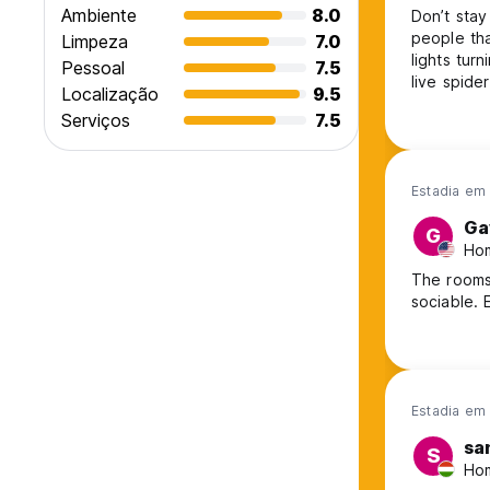
Ambiente
8.0
Don’t stay
people tha
Limpeza
7.0
lights tur
Pessoal
7.5
live spide
Localização
9.5
the wall n
Serviços
7.5
night but 
worst, eve
Estadia em 
Ga
G
Ho
The rooms 
sociable. 
Estadia em
sa
S
Hom