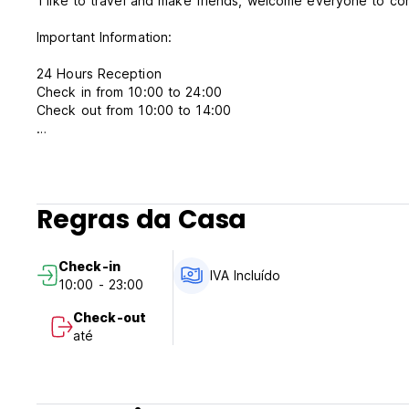
'I like to travel and make friends, welcome everyone to come
Important Information:
24 Hours Reception
Check in from 10:00 to 24:00
Check out from 10:00 to 14:00
Payment upon arrival by cash.
Taxes included.
Breakfast included.
Regras da Casa
No curfew.
Pet friendly.
Child friendly.
Check-in
Smoking not allowed in room; but we have certain smoking
IVA Incluído
10:00 - 23:00
Cancellation policy: 1 day before arrival day. In case of a 
Check-out
stay.
até