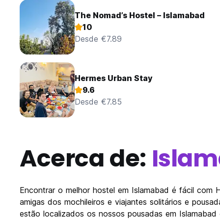
The Nomad’s Hostel – Islamabad
10
Desde €7.89
Hermes Urban Stay
9.6
Desde €7.85
Acerca de:
Isla
Encontrar o melhor hostel em Islamabad é fácil com
amigas dos mochileiros e viajantes solitários e pous
estão localizados os nossos pousadas em Islamabad em