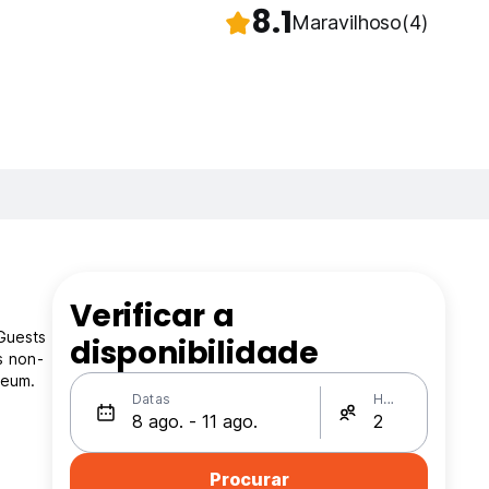
8.1
Maravilhoso
(4)
Verificar a
Guests
disponibilidade
s non-
seum.
Datas
Hóspedes
Procurar