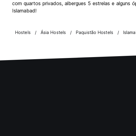
com quartos privados, albergues 5 estrelas e alguns 
Islamabad!
Hostels
Ásia Hostels
Paquistão Hostels
Islam