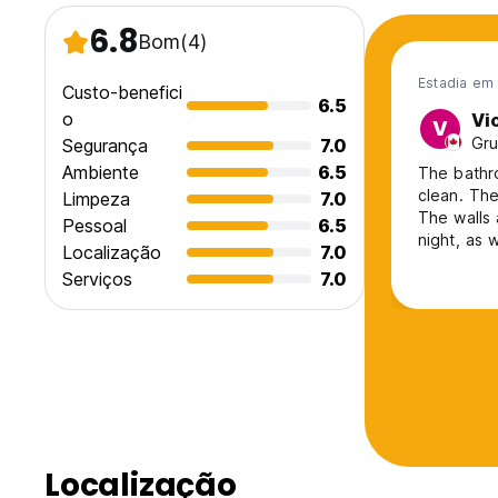
6.8
Bom
(4)
Estadia em
Custo-benefici
6.5
o
Vi
V
Gru
Segurança
7.0
Ambiente
6.5
The bathr
clean. The
Limpeza
7.0
The walls 
Pessoal
6.5
night, as 
Localização
7.0
family, but
Serviços
7.0
were not g
are you do
Localização