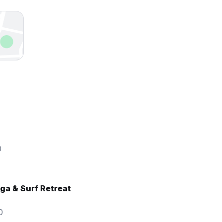
0
ga & Surf Retreat
0