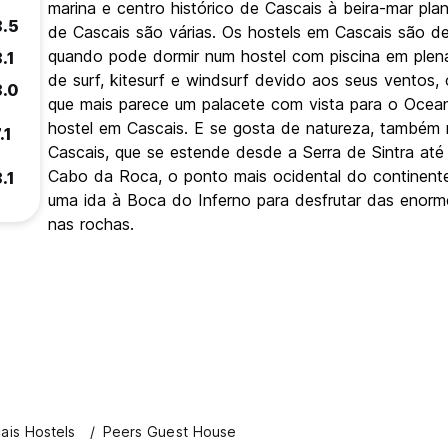
marina e centro histórico de Cascais à beira-mar p
8.5
de Cascais são várias. Os hostels em Cascais são de 
quando pode dormir num hostel com piscina em plena
.1
de surf, kitesurf e windsurf devido aos seus ventos,
8.0
que mais parece um palacete com vista para o Ocean
hostel em Cascais. E se gosta de natureza, também 
.1
Cascais, que se estende desde a Serra de Sintra at
Cabo da Roca, o ponto mais ocidental do continente 
.1
uma ida à Boca do Inferno para desfrutar das enor
nas rochas.
ais Hostels
Peers Guest House