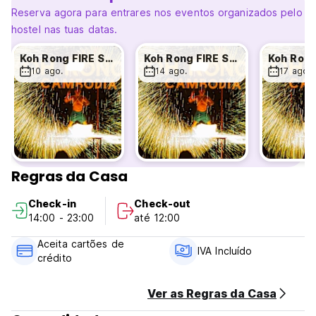
Payment upon arrival by cash, credit cards.
Reserva agora para entrares nos eventos organizados pelo
Taxes included.
hostel nas tuas datas.
Breakfast not included.
No curfew.
Koh Rong FIRE SHOW
Koh Rong FIRE SHOW
Non smoking except for designated areas.
10 ago.
14 ago.
17 ago.
Regras da Casa
Check-in
Check-out
14:00 - 23:00
até 12:00
Aceita cartões de
IVA Incluído
crédito
Ver as Regras da Casa