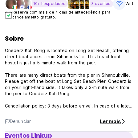
Wi-Fi 
10+ hospedados
3 eventos
Reserva com mais de 4 dias de antecedência para
cancelamento gratuito.
Sobre
Onederz Koh Rong is located on Long Set Beach, offering
direct boat access from Sihanoukville. This beachfront
hostel is just a 5-minute walk from the pier.
There are many direct boats from the pier in Sihanoukville.
Please get off the boat at Long Set Beach Pier; Onederz is
on your right-hand side. It takes only a 3-minute walk from
the pier to Onederz Koh Rong.
Cancellation policy: 3 days before arrival. In case of a late
cancellation or No Show, you will be charged the first night
of your stay.
Ler mais
Denunciar
24 Hours Reception .
Check in from 14:00 .
Eventos Linkup
Check out before 12:00 .