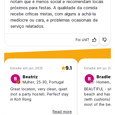
notam que é menos social e recomendam locais
próximos para festas. A qualidade da comida
recebe críticas mistas, com alguns a achá-la
medíocre ou cara, e problemas ocasionais de
serviço relatados.
Foi útil?
9.1
Estadia em jan. 2025
Estadia em jul. 202
Beatriz
Bradley
B
B
Mulher, 25-30, Portugal
Homem, 1
Great location, very clean, quiet
BEAUTIFUL - sits 
(not a party hostel). Perfecf stay
beach and has am
in Koh Rong
(with cushions) 
most of the beach. Very soc
but know it foll
Read more
everyone checks 