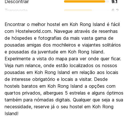
Descontrair
9.1
Transporte
6.2
Visitas turísticas
5.8
Encontrar o melhor hostel em Koh Rong Island é fácil
Cultura
5.8
com Hostelworld.com. Navegue através de resenhas
Festas / vida noturna
de hóspedes e fotografias da mais vasta gama de
7.1
pousadas amigas dos mochileiros e viajantes solitários
Custo-beneficio
7.3
e pousadas da juventude em Koh Rong Island.
Experimente a vista do mapa para ver onde quer ficar.
Veja num relance, onde estão localizados os nossos
pousadas em Koh Rong Island em relação aos locais
de interesse obrigatório e locais a visitar. Desde
hostels baratos em Koh Rong Island a opções com
quartos privados, albergues 5 estrelas e alguns óptimos
também para nómadas digitais. Qualquer que seja a sua
necessidade, reserve já o seu hostel em Koh Rong
Island!