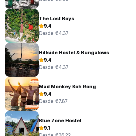
The Lost Boys
9.4
Desde €4.37
Hillside Hostel & Bungalows
9.4
Desde €4.37
Mad Monkey Koh Rong
9.4
Desde €7.87
Blue Zone Hostel
9.1
Desde €26.22