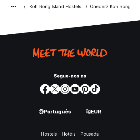
Koh Rong Island Hostels
Onederz Koh Rong
Segue-nos no
Português
EUR
Hostels
Hotéis
Pousada