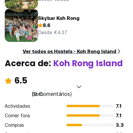
Skybar Koh Rong
8.6
Desde €4.37
Ver todos os Hostels - Koh Rong Island
Acerca de:
Koh Rong Island
6.5
Bom
(9 Comentários)
Actividades
7.1
Comer fora
7.1
Compras
3.3