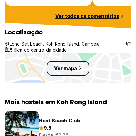
Nestival and is 
extended until T
Ver todos os comentários
place was a ghost 
the pier to Long 
currently under re
Localização
15 minute walk f
replacement pier 
Long Set Beach, Koh Rong Island, Camboja
bags (tuktuk avai
5.6km do centro da cidade
Ver mapa
Mais hostels em Koh Rong Island
Nest Beach Club
9.5
Desde €2.36