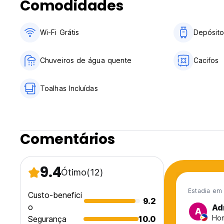
Comodidades
Wi-Fi Grátis
Depósit
Chuveiros de água quente
Cacifos
Toalhas Incluídas
Comentários
9.4
Ótimo
(12)
Estadia em
Custo-benefici
9.2
o
Ad
A
Hom
Segurança
10.0