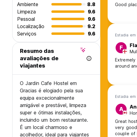
Ambiente
8.8
Good place
Limpeza
9.6
Pessoal
9.6
Localização
9.2
Serviços
9.6
Estadia em 
Fl
F
Resumo das
Mul
avaliações de
Extremely 
viajantes
around and
O Jardin Cafe Hostel em
Gracias é elogiado pela sua
Estadia em
equipa excecionalmente
amigável e prestável, limpeza
An
A
super e ótimas instalações,
Hom
incluindo um bom restaurante.
Great host
É um local charmoso e
very good 
couple of 
acolhedor, ideal para viajantes