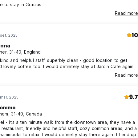
 to stay in Gracias
Read more
10
set. 2025
anna
her, 31-40, England
kind and helpful staff, superbly clean - good location to get
 lovely coffee too! I would definitely stay at Jardin Cafe again.
Read more
9.7
 mar. 2025
ónimo
em, 31-40, Canada
el - it’s a ten minute walk from the downtown area, they have a
restaurant, friendly and helpful staff, cozy common areas, and a
hammocks to relax. I would definetly stay there again if I end up