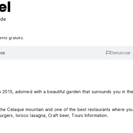
el
ade
nto gratuito.
ios
Denunciar
 in 2015, adorned with a beautiful garden that surrounds you in th
of the Celaque mountain and one of the best restaurants where yo
urgers, loroco lasagna, Craft beer, Tours Information.