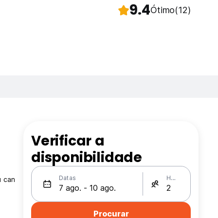
9.4
Ótimo
(12)
Verificar a
e
disponibilidade
Datas
Hóspedes
u can
Procurar