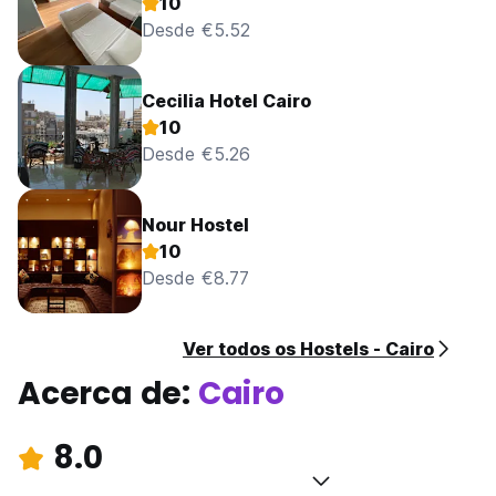
10
Desde €5.52
Cecilia Hotel Cairo
10
Desde €5.26
Nour Hostel
10
Desde €8.77
Ver todos os Hostels - Cairo
Acerca de:
Cairo
8.0