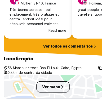
T
A
Mulher, 31-40, France
Homem, 1
Très bonne adresse : bel
great people, me
emplacement, très pratique et
travellers, good 
central, endroit idéal pour
découvrir, personnel vraiment
disponible et au service des
Read more
voyageurs. endroit propre, lit
confortable et système ingénieux
pour permettre une intimité malgré
Ver todos os comentários
la promiscuité normale pour une
auberge et vu le prix, endroit
sous clé pour les affaires, rooftop
Localização
MAGNIFIQUE. ascenseur qui peut
faire peur mais qui fonctionne très
56 Mansour street, Bab El Louk, Cairo, Egipto
bien. ambiance indépendante du
0.4km do centro da cidade
personnel, liés aux voyageurs qui
partagent l'endroit mais durant
mon séjo
Ver mapa