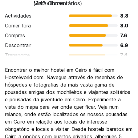
Maravilhoso
(345 Comentários)
Actividades
8.8
Comer fora
8.0
Compras
7.6
Descontrair
6.9
Transporte
7.4
Visitas turísticas
9.1
Encontrar o melhor hostel em Cairo é fácil com
Cultura
9.0
Hostelworld.com. Navegue através de resenhas de
Festas / vida noturna
hóspedes e fotografias da mais vasta gama de
6.7
pousadas amigas dos mochileiros e viajantes solitários
Custo-beneficio
8.9
e pousadas da juventude em Cairo. Experimente a
vista do mapa para ver onde quer ficar. Veja num
relance, onde estão localizados os nossos pousadas
em Cairo em relação aos locais de interesse
obrigatório e locais a visitar. Desde hostels baratos em
Cairo a opções com quartos privados, albergues 5