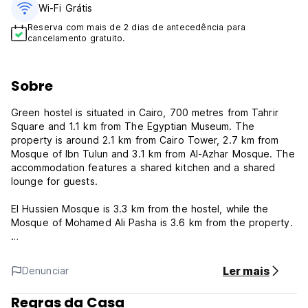
Wi-Fi Grátis
Reserva com mais de 2 dias de antecedência para
cancelamento gratuito.
Sobre
Green hostel is situated in Cairo, 700 metres from Tahrir
Square and 1.1 km from The Egyptian Museum. The
property is around 2.1 km from Cairo Tower, 2.7 km from
Mosque of Ibn Tulun and 3.1 km from Al-Azhar Mosque. The
accommodation features a shared kitchen and a shared
lounge for guests.
El Hussien Mosque is 3.3 km from the hostel, while the
Mosque of Mohamed Ali Pasha is 3.6 km from the property.
Green Hostel Policy and Conditions:
Ler mais
Denunciar
Cancellation policy: 24 hs before arrival. In case of a late
cancellation or No Show, you will be charged the first night
Regras da Casa
of your stay.