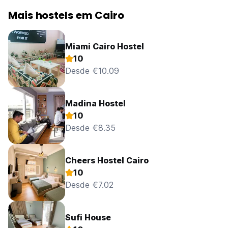
Mais hostels em Cairo
Miami Cairo Hostel
10
Desde €10.09
Madina Hostel
10
Desde €8.35
Cheers Hostel Cairo
10
Desde €7.02
Sufi House