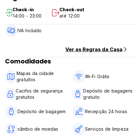
Check-in
Check-out
Check in from 14:00 to 00:00 .
14:00 - 23:00
até 12:00
Check out from 11:00 to 12:00 .
Payment upon arrival by cash.
IVA Incluído
Taxes included
Ver as Regras da Casa
Breakfast not included
Comodidades
General:
Mapas da cidade
Wi-Fi Grátis
gratuítos
24 hours reception.
Cacifos de segurança
Depósito de bagagens
No curfew.
gratuitos
gratuito
We do not accept Egyptian nationals as guests
Depósito de bagagem
Recepção 24 horas
câmbio de moedas
Serviços de limpeza