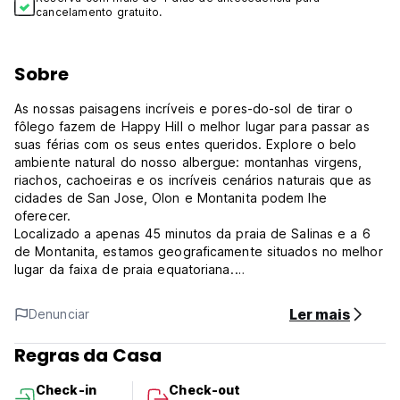
cancelamento gratuito.
Sobre
As nossas paisagens incríveis e pores-do-sol de tirar o
fôlego fazem de Happy Hill o melhor lugar para passar as
suas férias com os seus entes queridos. Explore o belo
ambiente natural do nosso albergue: montanhas virgens,
riachos, cachoeiras e os incríveis cenários naturais que as
cidades de San Jose, Olon e Montanita podem lhe
oferecer.
Localizado a apenas 45 minutos da praia de Salinas e a 6
de Montanita, estamos geograficamente situados no melhor
lugar da faixa de praia equatoriana.
Montanita (Surf e Vida Nocturna), Ayampe, San Jose, Olon,
Salinas, Las Tunas, Dos Mangas são locais muito próximos,
Ler mais
Denunciar
apenas a alguns minutos de distância.
Um ambiente acolhedor, rodeado por espectaculares praias
Regras da Casa
espaçosas, rios, colinas e cenários incríveis fazem da nossa
propriedade o melhor lugar para si e para a sua família.
Check-in
Check-out
Observação de aves, observação de baleias, passeios a