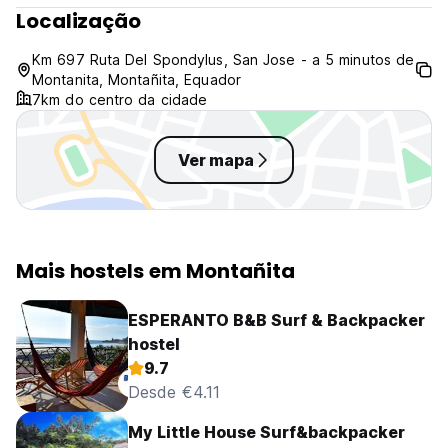
Cozinha compartilhada para uso dos hóspedes das 11 às 21
Localização
horas.
Serviço de limpeza. (Auto-translated from original language)
Km 697 Ruta Del Spondylus, San Jose - a 5 minutos de
Montanita, Montañita, Equador
7km do centro da cidade
Ver mapa
Mais hostels em Montañita
ESPERANTO B&B Surf & Backpacker
hostel
9.7
Desde €4.11
My Little House Surf&backpacker