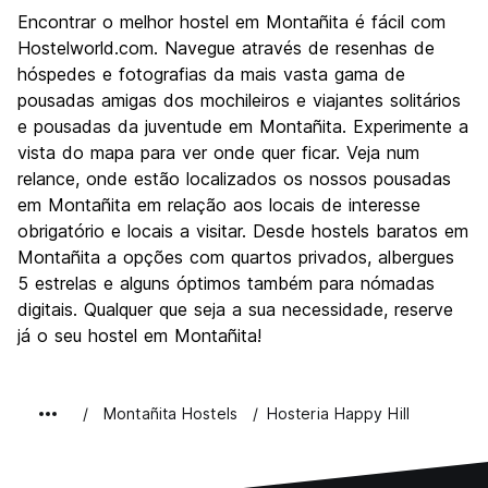
Visitas turísticas
5.0
Encontrar o melhor hostel em Montañita é fácil com
Cultura
6.0
Hostelworld.com. Navegue através de resenhas de
Festas / vida noturna
hóspedes e fotografias da mais vasta gama de
8.3
pousadas amigas dos mochileiros e viajantes solitários
Custo-beneficio
6.6
e pousadas da juventude em Montañita. Experimente a
vista do mapa para ver onde quer ficar. Veja num
relance, onde estão localizados os nossos pousadas
em Montañita em relação aos locais de interesse
obrigatório e locais a visitar. Desde hostels baratos em
Montañita a opções com quartos privados, albergues
5 estrelas e alguns óptimos também para nómadas
digitais. Qualquer que seja a sua necessidade, reserve
já o seu hostel em Montañita!
Montañita Hostels
Hosteria Happy Hill