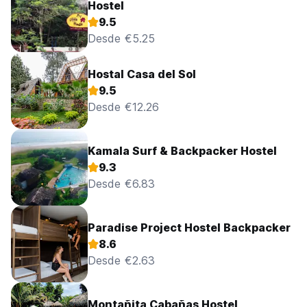
Hostel
9.5
Desde €5.25
Hostal Casa del Sol
9.5
Desde €12.26
Kamala Surf & Backpacker Hostel
9.3
Desde €6.83
Paradise Project Hostel Backpacker
8.6
Desde €2.63
Montañita Cabañas Hostel