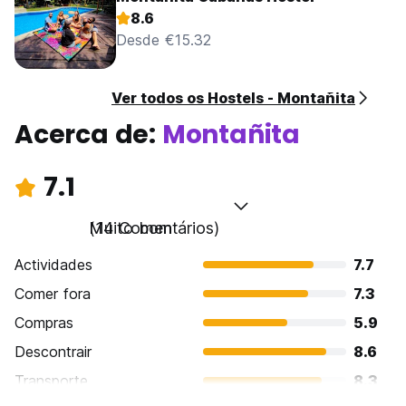
8.6
Desde €15.32
Ver todos os Hostels - Montañita
Acerca de:
Montañita
7.1
Muito bom
(14 Comentários)
Actividades
7.7
Comer fora
7.3
Compras
5.9
Descontrair
8.6
Transporte
8.3