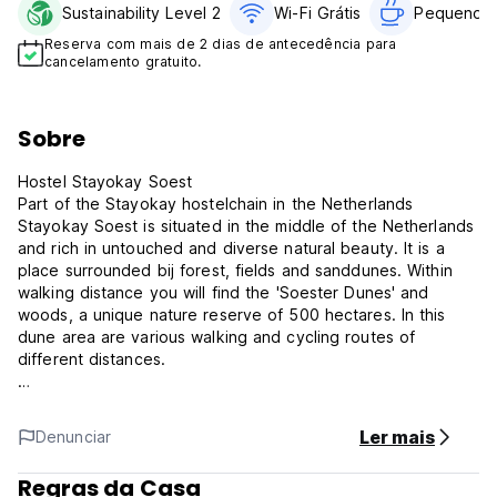
Sustainability Level 2
Wi-Fi Grátis
Pequeno-a
Reserva com mais de 2 dias de antecedência para
cancelamento gratuito.
Sobre
Hostel Stayokay Soest
Part of the Stayokay hostelchain in the Netherlands
Stayokay Soest is situated in the middle of the Netherlands
and rich in untouched and diverse natural beauty. It is a
place surrounded bij forest, fields and sanddunes. Within
walking distance you will find the 'Soester Dunes' and
woods, a unique nature reserve of 500 hectares. In this
dune area are various walking and cycling routes of
different distances.
Soest is situated 20 km from Utrecht, 7 km from Amersfoort,
10 km from Hilversum and 40 km from Amsterdam. These
Ler mais
Denunciar
are popular towns for museums, culture, shopping and
buzzing nightlife. These places are easy to reach by public
Regras da Casa
and private transport- the bus and train station Soest-Zuid