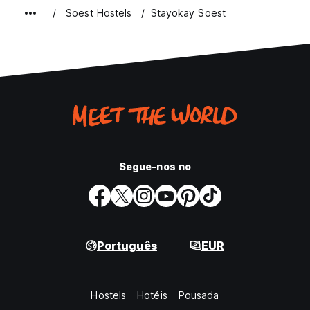
Soest Hostels
Stayokay Soest
Segue-nos no
Português
EUR
Hostels
Hotéis
Pousada