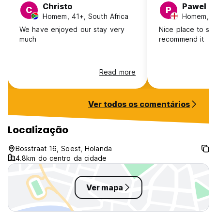
Christo
Pawel
C
P
Homem, 41+, South Africa
Homem, 41
We have enjoyed our stay very
Nice place to sta
much
recommend it
Read more
Ver todos os comentários
Localização
Bosstraat 16, Soest, Holanda
4.8km do centro da cidade
Ver mapa