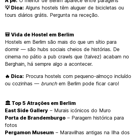
A pé:
O melhor de Berlim aparece entre paragens
💡 Dica:
Alguns hostels têm aluguer de bicicletas ou
tours diários grátis. Pergunta na receção.
🎒 Vida de Hostel em Berlim
Hostels em Berlim são mais do que um sítio para
dormir — são hubs sociais cheios de histórias. De
cinema no pátio a pub crawls que (talvez) acabam no
Berghain, há sempre algo a acontecer.
🔥 Dica:
Procura hostels com pequeno-almoço incluído
ou cozinhas —
brunch
em Berlim pode ficar caro!
🏛️ Top 5 Atrações em Berlim
East Side Gallery
– Murais icónicos do Muro
Porta de Brandemburgo
– Paragem histórica para
fotos
Pergamon Museum
– Maravilhas antigas na Ilha dos