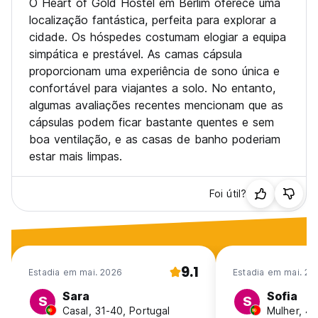
O Heart of Gold Hostel em Berlim oferece uma
localização fantástica, perfeita para explorar a
cidade. Os hóspedes costumam elogiar a equipa
simpática e prestável. As camas cápsula
proporcionam uma experiência de sono única e
confortável para viajantes a solo. No entanto,
algumas avaliações recentes mencionam que as
cápsulas podem ficar bastante quentes e sem
boa ventilação, e as casas de banho poderiam
estar mais limpas.
Foi útil?
9.1
Estadia em mai. 2026
Estadia em mai. 20
Sara
Sofia
S
S
Casal, 31-40, Portugal
Mulher, 41