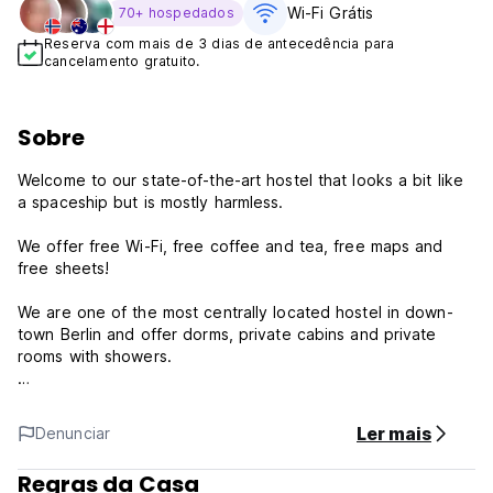
Wi-Fi Grátis
70+ hospedados
Reserva com mais de 3 dias de antecedência para
cancelamento gratuito.
Sobre
Welcome to our state-of-the-art hostel that looks a bit like
a spaceship but is mostly harmless.
We offer free Wi-Fi, free coffee and tea, free maps and
free sheets!
We are one of the most centrally located hostel in down-
town Berlin and offer dorms, private cabins and private
rooms with showers.
Our all-you-can-eat breakfast buffet is served from 8am
until noon.
Ler mais
Denunciar
Our relaxed bar has a comfy Chesterfield sofa, cheap beers
Regras da Casa
(bottled and draught) plus Jagermeister on tap and much