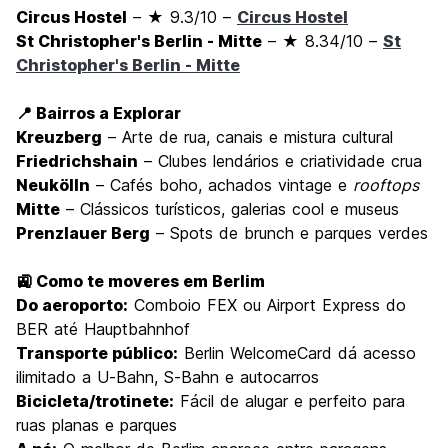
Circus Hostel
– ★ 9.3/10 –
Circus Hostel
St Christopher's Berlin - Mitte
– ★ 8.34/10 –
St
Christopher's Berlin - Mitte
📍 Bairros a Explorar
Kreuzberg
– Arte de rua, canais e mistura cultural
Friedrichshain
– Clubes lendários e criatividade crua
Neukölln
– Cafés boho, achados vintage e
rooftops
Mitte
– Clássicos turísticos, galerias cool e museus
Prenzlauer Berg
– Spots de brunch e parques verdes
🚉 Como te moveres em Berlim
Do aeroporto:
Comboio FEX ou Airport Express do
BER até Hauptbahnhof
Transporte público:
Berlin WelcomeCard dá acesso
ilimitado a U-Bahn, S-Bahn e autocarros
Bicicleta/trotinete:
Fácil de alugar e perfeito para
ruas planas e parques