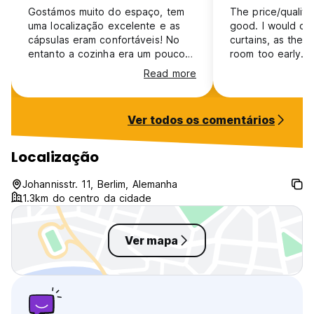
Gostámos muito do espaço, tem
The price/quality 
uma localização excelente e as
good. I would on
cápsulas eram confortáveis! No
curtains, as the l
entanto a cozinha era um pouco
room too early.
limitada (pouca loiça e talheres).
Read more
Ver todos os comentários
Localização
Johannisstr. 11, Berlim, Alemanha
1.3km do centro da cidade
Ver mapa