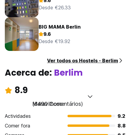
9.6
Desde €26.33
BIG MAMA Berlin
9.6
Desde €19.92
Ver todos os Hostels - Berlim
Acerca de:
Berlim
8.9
Maravilhoso
(6490 Comentários)
Actividades
9.2
Comer fora
8.8