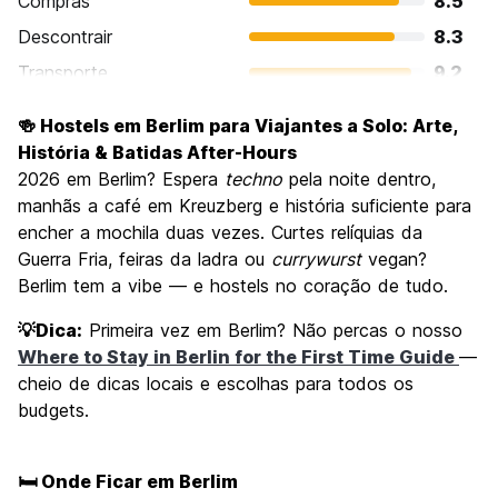
Compras
8.5
Descontrair
8.3
Transporte
9.2
Visitas turísticas
9.3
🍻 Hostels em Berlim para Viajantes a Solo: Arte,
Cultura
9.4
História & Batidas After-Hours
Festas / vida noturna
2026 em Berlim? Espera
techno
pela noite dentro,
8.9
manhãs a café em Kreuzberg e história suficiente para
Custo-beneficio
8.6
encher a mochila duas vezes. Curtes relíquias da
Guerra Fria, feiras da ladra ou
currywurst
vegan?
Berlim tem a vibe — e hostels no coração de tudo.
💡Dica:
Primeira vez em Berlim? Não percas o nosso
Where to Stay in Berlin for the First Time Guide
—
cheio de dicas locais e escolhas para todos os
budgets.
🛏️ Onde Ficar em Berlim