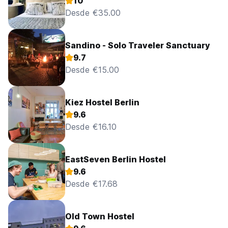
10
Desde €35.00
Sandino - Solo Traveler Sanctuary
9.7
Desde €15.00
Kiez Hostel Berlin
9.6
Desde €16.10
EastSeven Berlin Hostel
9.6
Desde €17.68
Old Town Hostel