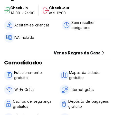
as necessidades culinárias dos hóspedes, e a grande sala
Check-in
Check-out
comum tem jogos, livros e cadeiras confortáveis. Os nossos
14:00 - 24:00
até 12:00
espaços exteriores são privados e atraentes, com áreas de
estar.
Sem recolher
Por favor, tenha em atenção:
Aceitam-se crianças
obrigatório
Política de cancelamento: 1 dia
Aceitamos cartões de crédito, cartões de débito e
IVA Incluído
pagamentos em dinheiro à chegada.
Check-in: das 14:00 às 23:00
Check out: antes das 12:00
Ver as Regras da Casa
O pequeno-almoço não está incluído.
Os impostos estão incluídos. (Auto-translated from original
Comodidades
language)
Estacionamento
Mapas da cidade
gratuito
gratuítos
Wi-Fi Grátis
Internet grátis
Cacifos de segurança
Depósito de bagagens
gratuitos
gratuito