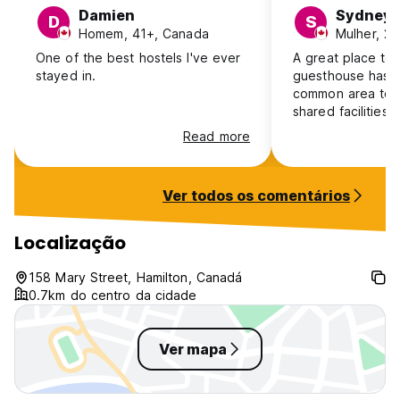
Damien
Sydney
D
S
Homem, 41+, Canada
Mulher, 2
One of the best hostels I've ever
A great place to 
stayed in.
guesthouse has a
common area to u
shared facilities,
approachable, fr
Read more
welcoming staff 
for! It was also c
located near mul
Ver todos os comentários
restaurant option
stops. Definitely
favourite hostels 
Localização
hope to stay the
again I am in the 
158 Mary Street, Hamilton, Canadá
it and felt safe a
0.7km do centro da cidade
traveller. Thiugh 
also be perfect f
Ver mapa