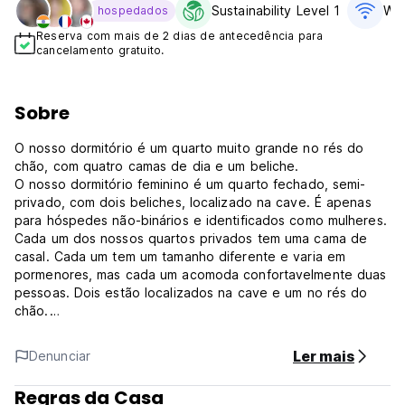
Sustainability Level 1
Wi-
hospedados
Reserva com mais de 2 dias de antecedência para
cancelamento gratuito.
Sobre
O nosso dormitório é um quarto muito grande no rés do
chão, com quatro camas de dia e um beliche.
O nosso dormitório feminino é um quarto fechado, semi-
privado, com dois beliches, localizado na cave. É apenas
para hóspedes não-binários e identificados como mulheres.
Cada um dos nossos quartos privados tem uma cama de
casal. Cada um tem um tamanho diferente e varia em
pormenores, mas cada um acomoda confortavelmente duas
pessoas. Dois estão localizados na cave e um no rés do
chão.
Todo o nosso edifício dispõe de Wi-Fi gratuito para os
hóspedes e de chamadas telefónicas locais gratuitas.
Ler mais
Denunciar
Temos ar condicionado e aquecimento central, bem como
cobertores e almofadas de reserva, e roupa de cama e
Regras da Casa
toalhas gratuitas. A cozinha está totalmente equipada para