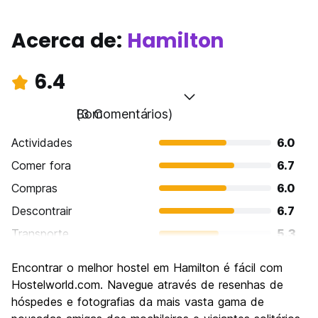
Acerca de:
Hamilton
6.4
Bom
(3 Comentários)
Actividades
6.0
Comer fora
6.7
Compras
6.0
Descontrair
6.7
Transporte
5.3
Visitas turísticas
6.7
Encontrar o melhor hostel em Hamilton é fácil com
Cultura
6.7
Hostelworld.com. Navegue através de resenhas de
Festas / vida noturna
hóspedes e fotografias da mais vasta gama de
6.0