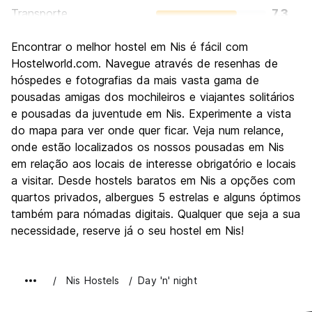
Transporte
7.3
Visitas turísticas
8.0
Encontrar o melhor hostel em Nis é fácil com
Cultura
7.8
Hostelworld.com. Navegue através de resenhas de
Festas / vida noturna
hóspedes e fotografias da mais vasta gama de
7.0
pousadas amigas dos mochileiros e viajantes solitários
Custo-beneficio
8.6
e pousadas da juventude em Nis. Experimente a vista
do mapa para ver onde quer ficar. Veja num relance,
onde estão localizados os nossos pousadas em Nis
em relação aos locais de interesse obrigatório e locais
a visitar. Desde hostels baratos em Nis a opções com
quartos privados, albergues 5 estrelas e alguns óptimos
também para nómadas digitais. Qualquer que seja a sua
necessidade, reserve já o seu hostel em Nis!
Nis Hostels
Day 'n' night