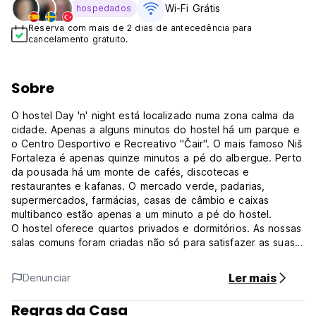
Wi-Fi Grátis
hospedados
Reserva com mais de 2 dias de antecedência para
cancelamento gratuito.
Sobre
O hostel Day 'n' night está localizado numa zona calma da
cidade. Apenas a alguns minutos do hostel há um parque e
o Centro Desportivo e Recreativo "Čair". O mais famoso Niš
Fortaleza é apenas quinze minutos a pé do albergue. Perto
da pousada há um monte de cafés, discotecas e
restaurantes e kafanas. O mercado verde, padarias,
supermercados, farmácias, casas de câmbio e caixas
multibanco estão apenas a um minuto a pé do hostel.
O hostel oferece quartos privados e dormitórios. As nossas
salas comuns foram criadas não só para satisfazer as suas
necessidades estéticas, mas também para valorizar a ideia
de partilha. Seja por uma chávena de chá ou no facebook,
Ler mais
Denunciar
o nosso espaço comum está pronto para satisfazer as tuas
necessidades. Disponibilizamos cozinhas totalmente
Regras da Casa
equipadas com chá/café ilimitado, bem como acesso Wi-Fi