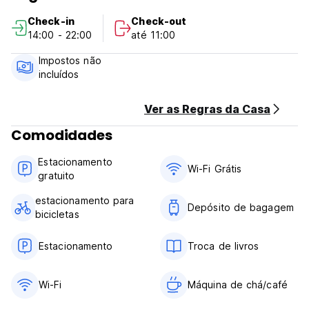
gratuito em todas as instalações.
Check-in
Check-out
No hostel podes encontrar um bom ambiente, conforto,
14:00 - 22:00
até 11:00
muita diversão e um bom serviço. Quer esteja a viajar
sozinho, com os seus amigos ou família, o hostel Day 'n'
Impostos não
night é o lugar certo para si.
incluídos
Grupos, mais de dez pessoas, de todo o mundo são bem-
vindos. Temos para si ofertas e descontos especiais. Para
mais informações, contacte-nos diretamente. (Auto-
Ver as Regras da Casa
translated from original language)
Comodidades
Estacionamento
Wi-Fi Grátis
gratuito
estacionamento para
Depósito de bagagem
bicicletas
Estacionamento
Troca de livros
Wi-Fi
Máquina de chá/café