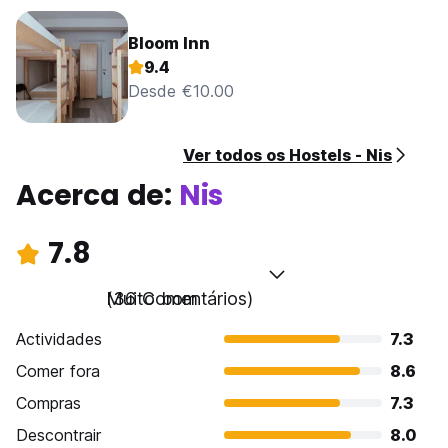
Bloom Inn
9.4
Desde €10.00
Ver todos os Hostels - Nis
Acerca de:
Nis
7.8
Muito bom
(36 Comentários)
Actividades
7.3
Comer fora
8.6
Compras
7.3
Descontrair
8.0