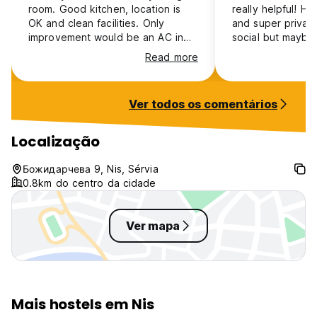
room. Good kitchen, location is
really helpful! H
OK and clean facilities. Only
and super private
improvement would be an AC in
social but maybe
the rooms.
touristic location
Read more
Ver todos os comentários
Localização
Божидарчева 9, Nis, Sérvia
0.8km do centro da cidade
Ver mapa
Mais hostels em Nis