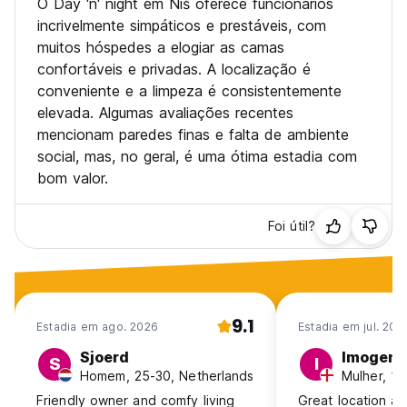
O Day 'n' night em Niš oferece funcionários
incrivelmente simpáticos e prestáveis, com
muitos hóspedes a elogiar as camas
confortáveis e privadas. A localização é
conveniente e a limpeza é consistentemente
elevada. Algumas avaliações recentes
mencionam paredes finas e falta de ambiente
social, mas, no geral, é uma ótima estadia com
bom valor.
Foi útil?
9.1
Estadia em ago. 2026
Estadia em jul. 202
Sjoerd
Imogen
S
I
Homem, 25-30, Netherlands
Mulher, 18
Friendly owner and comfy living
Great location a