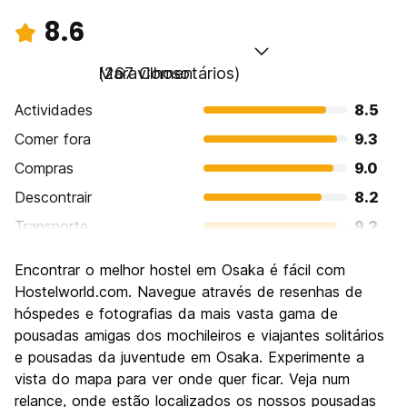
8.6
Maravilhoso
(267 Comentários)
Actividades
8.5
Comer fora
9.3
Compras
9.0
Descontrair
8.2
Transporte
9.2
Visitas turísticas
8.4
Encontrar o melhor hostel em Osaka é fácil com
Cultura
8.4
Hostelworld.com. Navegue através de resenhas de
Festas / vida noturna
hóspedes e fotografias da mais vasta gama de
8.5
pousadas amigas dos mochileiros e viajantes solitários
Custo-beneficio
8.4
e pousadas da juventude em Osaka. Experimente a
vista do mapa para ver onde quer ficar. Veja num
relance, onde estão localizados os nossos pousadas