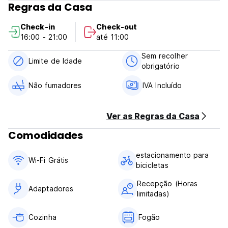
Regras da Casa
informar a propriedade com antecedência. Os detalhes de
contacto podem ser encontrados na confirmação da
Check-in
Check-out
reserva.
16:00 - 21:00
até 11:00
Ao efetuar o check-in, damos-lhe a chave do quarto e o
código PIN da porta. Assim, pode entrar e sair a qualquer
Sem recolher
altura. No entanto, desligamos as luzes e trancamos a porta
Limite de Idade
obrigatório
às 21:00 por razões de segurança. Por favor, mantenha-se
em silêncio depois disso. (Auto-translated from original
Não fumadores
IVA Incluído
language)
Ver as Regras da Casa
Comodidades
estacionamento para
Wi-Fi Grátis
bicicletas
Recepção (Horas
Adaptadores
limitadas)
Cozinha
Fogão