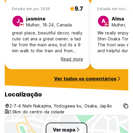
9.7
Estadia em jun. 2026
Estadia em nov. 20
jasmine
Alma
J
A
Mulher, 18-24, Canada
Mulher, 1
great place, beautiful decor, really
We really enjoyed
cute cat ana a great owner. a tad
Shin-Osaka Toma
far from the main area, but its a 9
The host was we
min walk to the train and from
and helpful durin
there its no big deal. money wise
Read more
this is a great choice
Ver todos os comentários
Localização
2-7-4 Nishi Nakajima, Yodogawa ku, Osaka, Japão
1.9km do centro da cidade
Ver mapa