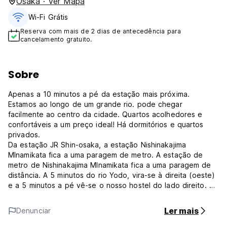
Osaka · Ver Mapa
Wi-Fi Grátis
Reserva com mais de 2 dias de antecedência para
cancelamento gratuito.
Sobre
Apenas a 10 minutos a pé da estação mais próxima.
Estamos ao longo de um grande rio. pode chegar
facilmente ao centro da cidade. Quartos acolhedores e
confortáveis a um preço ideal! Há dormitórios e quartos
privados.
Da estação JR Shin-osaka, a estação Nishinakajima
MInamikata fica a uma paragem de metro. A estação de
metro de Nishinakajima MInamikata fica a uma paragem de
distância. A 5 minutos do rio Yodo, vira-se à direita (oeste)
e a 5 minutos a pé vê-se o nosso hostel do lado direito. A
nossa casa de hóspedes é completamente não-fumadora.
Uma loja de conveniência fica a 3 minutos a pé da nossa
Ler mais
Denunciar
pousada.
Os hóspedes que chegam depois das 20:30 devem