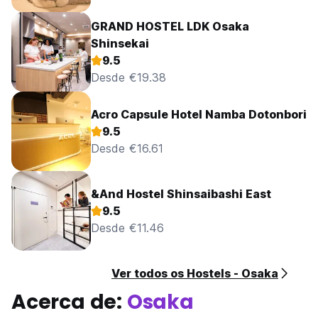
GRAND HOSTEL LDK Osaka
Shinsekai
9.5
Desde €19.38
Acro Capsule Hotel Namba Dotonbori
9.5
Desde €16.61
&And Hostel Shinsaibashi East
9.5
Desde €11.46
Ver todos os Hostels - Osaka
Acerca de:
Osaka