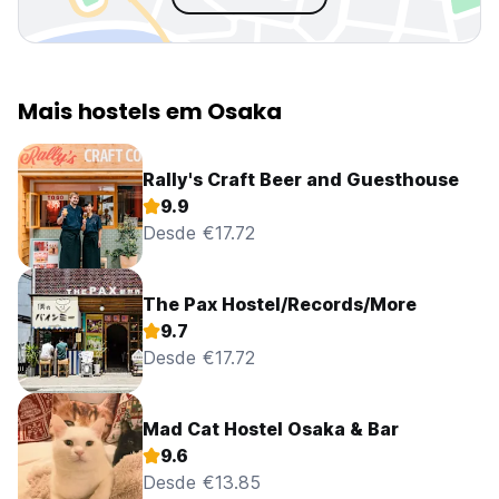
Mais hostels em Osaka
Rally's Craft Beer and Guesthouse
9.9
Desde €17.72
The Pax Hostel/Records/More
9.7
Desde €17.72
Mad Cat Hostel Osaka & Bar
9.6
Desde €13.85