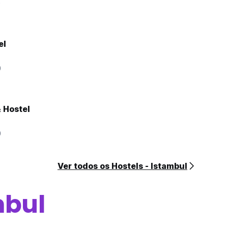
0
el
0
& Hostel
0
Ver todos os Hostels - Istambul
mbul