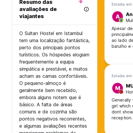
Resumo das
Estadia em 
avaliações de
An
viajantes
A
Mul
Apesar de 
O Sultan Hostel em Istambul
principal
tem uma localização fantástica,
ao lado de
barulho e
perto dos principais pontos
ao lado da
turísticos. Os hóspedes elogiam
recepcion
frequentemente a equipa
poderia u
simpática e prestável, e muitos
com mais 
acham as camas confortáveis.
Estadia em 
O pequeno-almoço é
MU
M
geralmente bem recebido,
Ho
embora alguns notem que é
Generally 
básico. A falta de áreas
girl which
comuns e de cozinha são
dont show 
reception.
pontos negativos recorrentes,
e algumas avaliações recentes