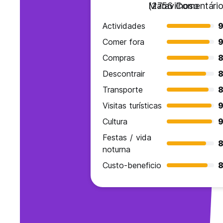
Maravilhoso
(2756 Comentário
Actividades
9
Comer fora
9
Compras
8
Descontrair
8
Transporte
8
Visitas turísticas
9
Cultura
9
Festas / vida
8
noturna
Custo-beneficio
8