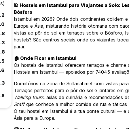
s)
🕌 Hostels em Istambul para Viajantes a Solo: Le
Bósforo
.2
Istambul em 2026? Onde dois continentes colidem e 
.0
Europa e Ásia, misturando história otomana com ca
vistas ao pôr do sol em terraços sobre o Bósforo, I
.8
hostels? São centros sociais onde os viajantes tro
.3
parar.
.8
🏠 Onde Ficar em Istambul
.5
Os hostels de Istambul oferecem terraços e charme
.6
Hostels em Istambul — apoiados por 74045 avaliaçõe
.3
Dormitórios na zona de Sultanahmet com vistas para
Terraços perfeitos para o pôr do sol e jantares em g
.6
Walking tours
, aulas de culinária e recomendações 
Staff
que conhece a melhor comida de rua e táticas 
O teu hostel em Istambul é a tua ponte cultural — e
Ásia para a Europa.