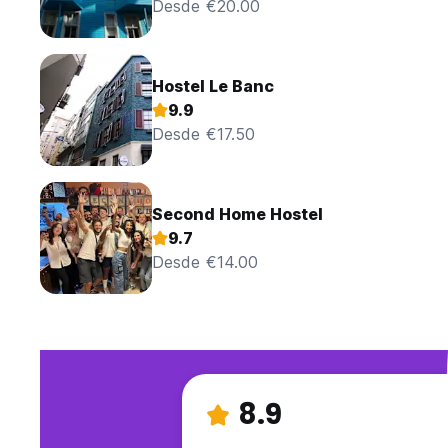
Desde €20.00
Hostel Le Banc
9.9
Desde €17.50
Second Home Hostel
9.7
Desde €14.00
8.9