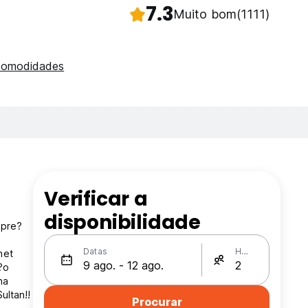
7.3
Muito bom
(1111)
comodidades
Verificar a
disponibilidade
 pre?
Datas
Hóspedes
net
?o
na
ultan!!
Procurar