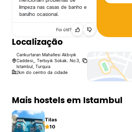
mencionam problemas de
limpeza nas casas de banho e
barulho ocasional.
Foi útil?
Localização
Cankurtaran Mahallesi Akbıyık
Caddesi,, Terbıyık Sokak. No:3,
Istambul, Turquia
2km do centro da cidade
Mais hostels em Istambul
Tilas
10