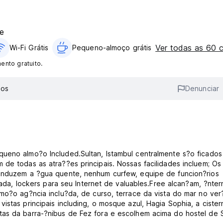
e
Ver todas as 60 
Wi-Fi Grátis
Pequeno-almoço grátis
nto gratuito.
ios
Denunciar
queno almo?o Included.Sultan, Istambul centralmente s?o ficados
 de todas as atra??es principais. Nossas facilidades incluem; Os
conduzem a ?gua quente, nenhum curfew, equipe de funcion?rios
axada, lockers para seu Internet de valuables.Free alcan?am, ?nter
lmo?o ag?ncia inclu?da, de curso, terrace da vista do mar no ver
istas principais including, o mosque azul, Hagia Sophia, a cister
as da barra-?nibus de Fez fora e escolhem acima do hostel de S