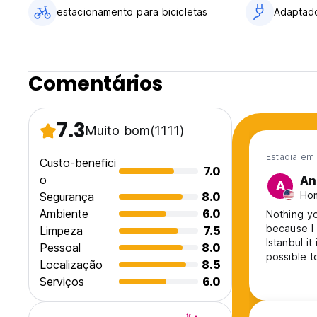
estacionamento para bicicletas
Adaptad
Comentários
7.3
Muito bom
(1111)
Estadia em 
Custo-benefici
7.0
o
An
A
Ho
Segurança
8.0
Ambiente
6.0
Nothing yo
because I 
Limpeza
7.5
Istanbul i
Pessoal
8.0
possible 
Localização
8.5
except th
Serviços
6.0
socialize