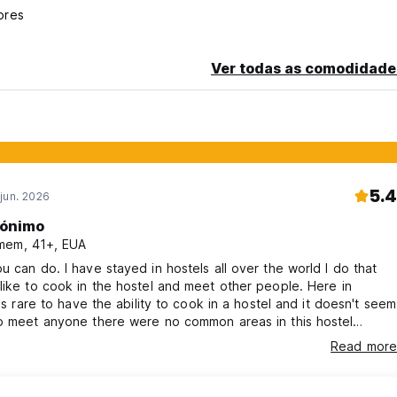
ores
Ver todas as comodidade
5.4
jun. 2026
ónimo
mem, 41+, EUA
u can do. I have stayed in hostels all over the world I do that
like to cook in the hostel and meet other people. Here in
t is rare to have the ability to cook in a hostel and it doesn't seem
to meet anyone there were no common areas in this hostel
e room for the breakfast and knowing there was there to
Read more