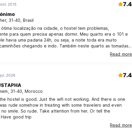
7.4
out. 2015
ónimo
her, 31-40, Brasil
ótima localização na cidade, o hostel tem problemas,
mente para quem precisa apenas dormir. Meu quarto era o 101 e
le havia uma padaria 24h, ou seja, a noite toda era muito
 caminhões chegando e indo. Também neste quarto as tomadas
 cama não funcionavam a noite, fui reclamar com o
Read more
ista e ele não gostou da minha reclamação, me informou que eu
sar uma tomada ao lado da porta, porém eu estava em um quarto
5 pessoas!
7.4
jul. 2026
STAPHA
mem, 31-40, Morocco
the hostel is good. Just the wifi not working. And there is one
 was rude somehow in treating with some travelers and even
no smile. So rude. Take attention from her. Or tell the
 Have good trip
Read more