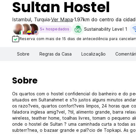
Sultan Hostel
Istambul
,
Turquia
Ver Mapa
1.97km do centro da cidad
Sustainability Level 1
5+ hospedados
Reserva com mais de 15 dias de antecedência para cancelame
Sobre
Regras da Casa
Localização
Comentár
Sobre
Os quartos com o hostel confidencial do banheiro e do pe
situados em Sultanahmet e s?o justos alguns minutos andam
os razo?veis, quartos confort?veis limpos, 24 horas que 
faladora inglesa amig?vel, ?til, alimento grande, barra rel
wireless, teather home, toalhas livres, tomam o pequeno a
onde o hostel de Sultan ? uma caminhada curta a todas as v
subterr?nea, o bazaar grande e pal?cio de Topkapi. As got