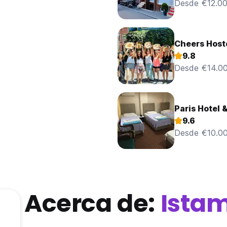
Desde €12.0
Cheers Host
9.8
Desde €14.0
Paris Hotel 
9.6
Desde €10.0
Acerca de:
Ista