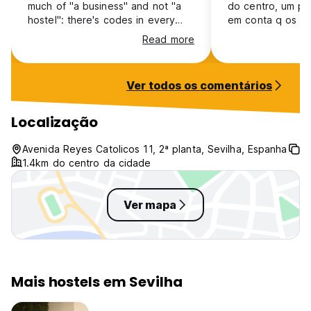
much of "a business" and not "a
do centro, um p
hostel": there's codes in every
em conta q os qu
door, a lot of rules, always wear a
pequenos e nos 
Read more
mask, the showers are bad and
nao cabia nada.
you can see it's just for saving
almoço
money (automatic push and poor
Ver todos os comentários
hot water), great terraces but no
people or social environment of
any kind and the staff is not
Localização
engaging. The door of the
building itself is cool af tho and its
Avenida Reyes Catolicos 11, 2ª planta, Sevilha, Espanha
really close to the bus station, but
1.4km do centro da cidade
overall, I don't recommend!
Ver mapa
Mais hostels em Sevilha