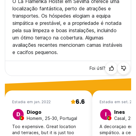
O La Flamenka Hostel em Sevilha oferece uma
localização fantástica, perto de atrações e
transportes. Os hóspedes elogiam a equipa
simpática e prestável, e a propriedade é notada
pela sua limpeza e boas instalações, incluindo
um ótimo terraço na cobertura. Algumas
avaliações recentes mencionam camas instáveis
e cacifos pequenos.
Foi útil?
6.6
Estadia em jan. 2022
Estadia em set. 20
Diogo
Ines
D
I
Homem, 25-30, Portugal
Casal, 25-
Too expensive. Great location
A decoraçao era 
and terraces, but it is just too
simpático. a cer