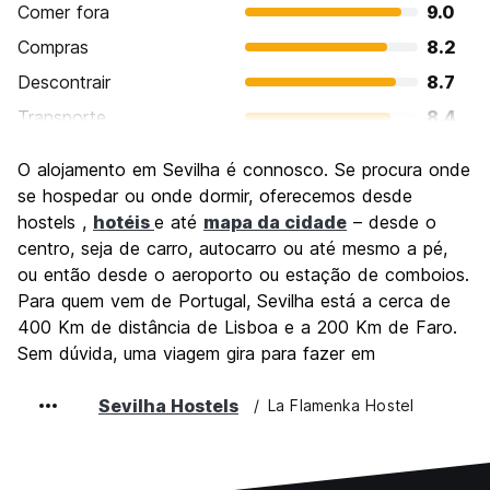
Comer fora
9.0
Compras
8.2
Descontrair
8.7
Transporte
8.4
Visitas turísticas
9.3
O alojamento em Sevilha é connosco. Se procura onde
Cultura
9.5
se hospedar ou onde dormir, oferecemos desde
Festas / vida noturna
hostels ,
hotéis
e até
mapa da cidade
– desde o
8.4
centro, seja de carro, autocarro ou até mesmo a pé,
Custo-beneficio
8.8
ou então desde o aeroporto ou estação de comboios.
Para quem vem de Portugal, Sevilha está a cerca de
400 Km de distância de Lisboa e a 200 Km de Faro.
Sem dúvida, uma viagem gira para fazer em
Sevilha Hostels
La Flamenka Hostel