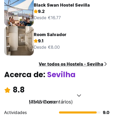
Black Swan Hostel Sevilla
9.2
Desde €16.77
Room Salvador
9.1
Desde €8.00
Ver todos os Hostels - Sevilha
Acerca de:
Sevilha
8.8
Maravilhoso
(1543 Comentários)
Actividades
9.0