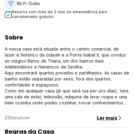
Wi-Fi Grátis
Reserva com mais de 3 dias de antecedência para
cancelamento gratuito.
Sobre
A nossa casa está situada entre o centro comercial, de
lazer e histórico da cidade e a Ponte Isabel II, que conduz
ao mágico Barrio de Triana, um dos bairros mais
emblemáticos e flamencos de Sevilha.
Aqui encontrará quartos privados e partilhados. As casas de
banho estão separadas por sexo, fora dos quartos,
confortáveis e espaçosos.
Como em qualquer casa (já que será tua por uns dias), tens
uma sala de estar, televisão, máquina de lavar roupa e uma
bela cozinha onde podes cozinhar, trocar conhecimentos
gastronómicos com outros companheiros de viagem e
manter a comida fresca no frigorífico.
Ler mais
Denunciar
E não se esqueça de visitar os nossos maravilhosos
terraços, com vistas espectaculares sobre a Catedral e a
Regras da Casa
Giralda, e onde pode encontrar actividades divertidas, bem