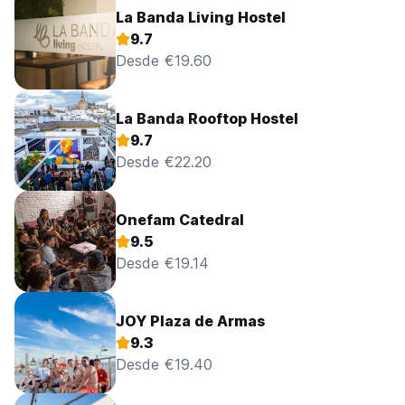
La Banda Living Hostel
9.7
Desde €19.60
La Banda Rooftop Hostel
9.7
Desde €22.20
Onefam Catedral
9.5
Desde €19.14
JOY Plaza de Armas
9.3
Desde €19.40