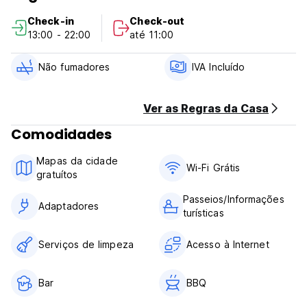
como um canto tranquilo para descansar e relaxar.
Check-in
Check-out
Se nos escolherem para a vossa estadia, não esquecerão a
13:00 - 22:00
até 11:00
vossa visita a Sevilha.
Esperamos por vós, Ana e Jaime. (Auto-translated from
original language)
Não fumadores
IVA Incluído
Ver as Regras da Casa
Comodidades
Mapas da cidade
Wi-Fi Grátis
gratuítos
Passeios/Informações
Adaptadores
turísticas
Serviços de limpeza
Acesso à Internet
Bar
BBQ