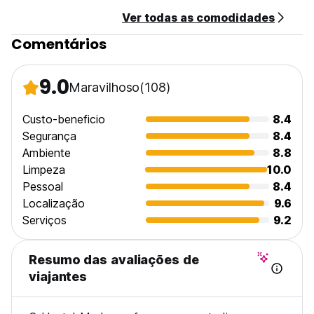
after this time check in vie keybox
Ver todas as comodidades
Parking 5€ p.d. please reserve!
Comentários
No curfew.
No Pets allowed.
One child under 2 years stays free of charge in a child's
9.0
Maravilhoso
(108)
cot/crib.
The maximum number of children's cots/cribs in a room is 1.
Custo-beneficio
8.4
Segurança
8.4
Ambiente
8.8
Limpeza
10.0
Pessoal
8.4
Localização
9.6
Serviços
9.2
Resumo das avaliações de
viajantes