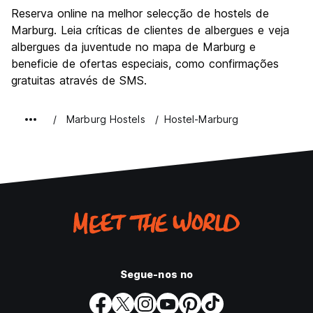
Visitas turísticas
9.0
Reserva online na melhor selecção de hostels de
Cultura
8.8
Marburg. Leia críticas de clientes de albergues e veja
Festas / vida noturna
albergues da juventude no mapa de Marburg e
7.3
beneficie de ofertas especiais, como confirmações
Custo-beneficio
7.9
gratuitas através de SMS.
Marburg Hostels
Hostel-Marburg
Segue-nos no