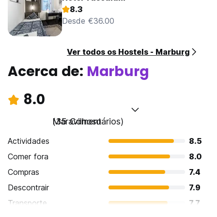
8.3
Desde €36.00
Ver todos os Hostels - Marburg
Acerca de:
Marburg
8.0
Maravilhoso
(35 Comentários)
Actividades
8.5
Comer fora
8.0
Compras
7.4
Descontrair
7.9
Transporte
7.7