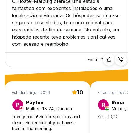
O Hostel-Marburg oferece uma estadia
fantástica com excelentes instalações e uma
localização privilegiada. Os hóspedes sentem-se
seguros e respeitados, tornando-o ideal para
escapadelas de fim de semana. No entanto, um
hóspede recente teve problemas significativos
com acesso e reembolso.
Foi útil?
10
Estadia em jun. 2026
Estadia em fev. 20
Payton
Rima
P
R
Mulher, 18-24, Canada
Mulher, 25
Lovely room! Super spacious and
Yes, 10/10
clean. Super nice if you have a
train in the morning.