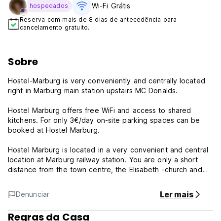
Wi-Fi Grátis
hospedados
Reserva com mais de 8 dias de antecedência para
cancelamento gratuito.
Sobre
Hostel-Marburg is very conveniently and centrally located
right in Marburg main station upstairs MC Donalds.
Hostel Marburg offers free WiFi and access to shared
kitchens. For only 3€/day on-site parking spaces can be
booked at Hostel Marburg.
Hostel Marburg is located in a very convenient and central
location at Marburg railway station. You are only a short
distance from the town centre, the Elisabeth -church and
the university. The Lahn river with its many attractions such
as Beach Club, pedalos and swimming pool runs nearby.
Ler mais
Denunciar
Most other places of interest are easily reached via local
bus services. The hostel is 2 km from Marburg University
Regras da Casa
and 3 km from Marburg Castle.