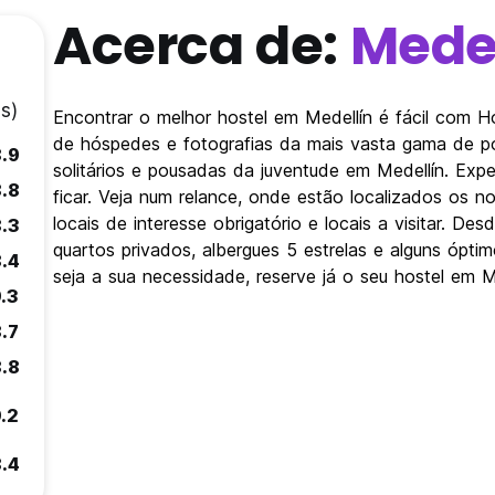
Acerca de:
Medel
s)
Encontrar o melhor hostel em Medellín é fácil com 
de hóspedes e fotografias da mais vasta gama de po
.9
solitários e pousadas da juventude em Medellín. Exp
.8
ficar. Veja num relance, onde estão localizados os 
locais de interesse obrigatório e locais a visitar. 
.3
quartos privados, albergues 5 estrelas e alguns ópt
.4
seja a sua necessidade, reserve já o seu hostel em M
.3
.7
.8
.2
.4