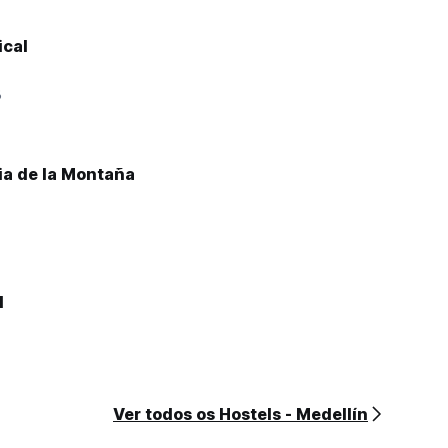
cal
3
ia de la Montaña
l
Ver todos os Hostels - Medellín