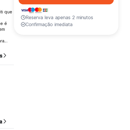
ti que
Reserva leva apenas 2 minutos
 e é
Confirmação imediata
tem
ara
o o
s
stido e
ipse
a