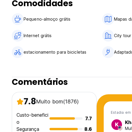
Comodidades
Não há toque de recolher.
Apenas para maiores de 18 anos
Receção disponível 24 horas (Auto-translated from origina
Pequeno-almoço grátis
Mapas da
Internet grátis
City tour
estacionamento para bicicletas
Adaptad
Comentários
7.8
Muito bom
(1876)
Estadia em 
Custo-benefici
7.7
o
Kh
K
Mul
Segurança
8.6