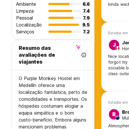
Ambiente
6.6
kinda wac
Limpeza
7.4
Pessoal
7.9
Localização
9.5
Serviços
7.2
Estadia em
Jo
J
Resumo das
Hom
avaliações de
Nice locat
viajantes
forgot my 
sociable b
class outs
O Purple Monkey Hostel em
Medellín oferece uma
localização fantástica, perto de
comodidades e transportes. Os
Estadia em 
hóspedes costumam elogiar a
Br
equipa simpática e o bom
B
Mul
custo-benefício. Embora alguns
Atmospher
mencionem problemas