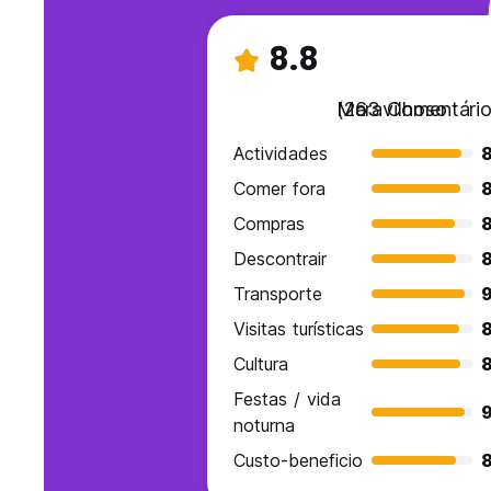
8.8
Maravilhoso
(263 Comentário
Actividades
8
Comer fora
8
Compras
8
Descontrair
8
Transporte
9
Visitas turísticas
8
Cultura
8
Festas / vida
9
noturna
Custo-beneficio
8