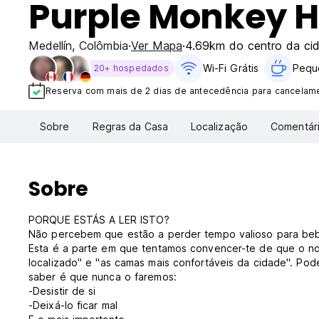
Purple Monkey H
Medellín
,
Colômbia
Ver Mapa
4.69km do centro da ci
Wi-Fi Grátis
Pequ
20+ hospedados
Reserva com mais de 2 dias de antecedência para cancelamen
Sobre
Regras da Casa
Localização
Comentár
Sobre
PORQUE ESTÁS A LER ISTO?
Não percebem que estão a perder tempo valioso para beb
Esta é a parte em que tentamos convencer-te de que o no
localizado" e "as camas mais confortáveis da cidade". Pod
saber é que nunca o faremos:
-Desistir de si
-Deixá-lo ficar mal