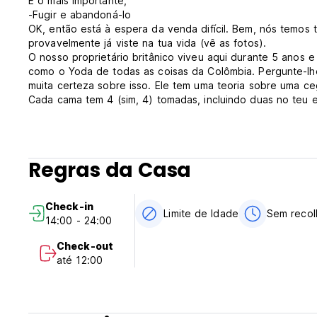
E o mais importante,
-Fugir e abandoná-lo
OK, então está à espera da venda difícil. Bem, nós temos t
provavelmente já viste na tua vida (vê as fotos).
O nosso proprietário britânico viveu aqui durante 5 anos e
como o Yoda de todas as coisas da Colômbia. Pergunte-lh
muita certeza sobre isso. Ele tem uma teoria sobre uma c
Cada cama tem 4 (sim, 4) tomadas, incluindo duas no teu 
baloiçar um gato (suspeitamos que se poderia baloiçar um 
Para aqueles que detestam a ideia de interação humana, a
tipo de batata que és, e nunca ficarás às escuras sobre o
Quer reservar uma visita guiada? É fácil. Quer estar a 5 m
Regras da Casa
chamar-se Susan? Ei, está tudo bem.
Ainda está a ler? É altura de fazer a reserva e voltar a c
zombie.
Check-in
Políticas e condições do Purple Monkey Hostel:
Limite de Idade
Sem recol
14:00 - 24:00
Check-in a partir das 14:00.
Check out antes das 12:00.
Check-out
Pagamento à chegada em dinheiro ou cartão de crédito.
até 12:00
Política de cancelamento: 24 horas antes da chegada.
Pequeno-almoço gratuito incluído.
Drogas proibidas
Geral: