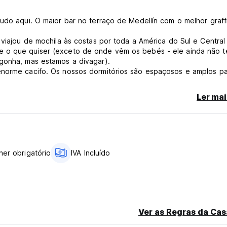
udo aqui. O maior bar no terraço de Medellín com o melhor graffi
 viajou de mochila às costas por toda a América do Sul e Central
e o que quiser (exceto de onde vêm os bebés - ele ainda não 
egonha, mas estamos a divagar).
enorme cacifo. Os nossos dormitórios são espaçosos e amplos p
tigre lá dentro, mas nunca tentámos).
s nossas 2 redes WIFI dão acesso a informação importante, com
Ler mai
 que os teus amigos comeram ao jantar.
inutos do metro e da vida nocturna? Está feito. Quer vestir um ve
oisas mais importantes. Temos muito que preparar antes do apocal
her obrigatório
IVA Incluído
Ver as Regras da Cas