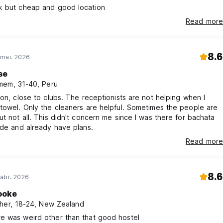
k but cheap and good location
Read more
8.6
 mai. 2026
se
em, 31-40, Peru
ion, close to clubs. The receptionists are not helping when I
towel. Only the cleaners are helpful. Sometimes the people are
ut not all. This didn't concern me since I was there for bachata
ide and already have plans.
Read more
8.6
abr. 2026
ooke
her, 18-24, New Zealand
e was weird other than that good hostel