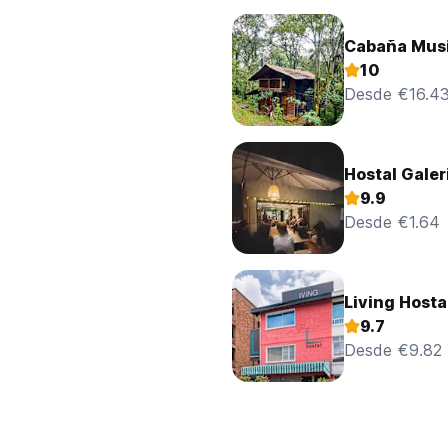
Cabaña Musi
10
Desde €16.4
Hostal Galer
9.9
Desde €1.64
Living Hosta
9.7
Desde €9.82