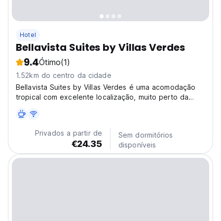
Hotel
Bellavista Suites by Villas Verdes
9.4
Ótimo
(1)
1.52km do centro da cidade
Bellavista Suites by Villas Verdes é uma acomodação
tropical com excelente localização, muito perto da
Praia de Samara, com um terraço na cobertura com
vistas deslumbrantes do pôr do sol.
Privados a partir de
Sem dormitórios
€24.35
disponíveis