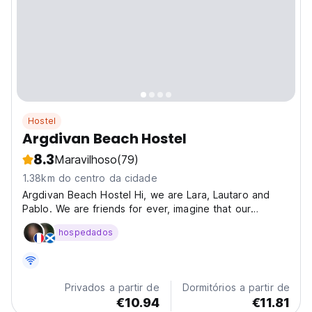
Hostel
Argdivan Beach Hostel
8.3
Maravilhoso
(79)
1.38km do centro da cidade
Argdivan Beach Hostel Hi, we are Lara, Lautaro and
Pablo. We are friends for ever, imagine that our
mothers are friends. We have been traveling for many
hospedados
years, everywhere and we found in Samara our place
in the world. We have been here for 6 years now
and...
Privados a partir de
Dormitórios a partir de
€10.94
€11.81