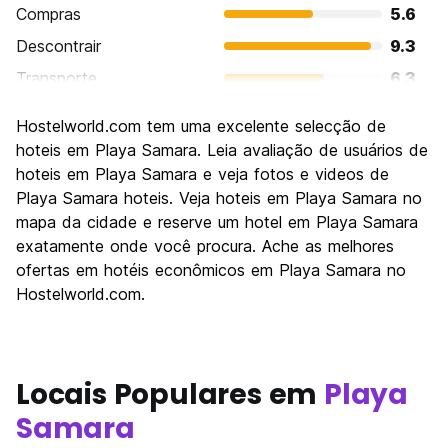
Compras
5.6
Descontrair
9.3
Transporte
6.3
Visitas turísticas
6.4
Hostelworld.com tem uma excelente selecção de
Cultura
6.1
hoteis em Playa Samara. Leia avaliação de usuários de
Festas / vida noturna
hoteis em Playa Samara e veja fotos e videos de
6.6
Playa Samara hoteis. Veja hoteis em Playa Samara no
Custo-beneficio
6.9
mapa da cidade e reserve um hotel em Playa Samara
exatamente onde você procura. Ache as melhores
ofertas em hotéis econômicos em Playa Samara no
Hostelworld.com.
Locais Populares em
Playa
Samara