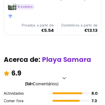
ao ar livre, estacionamento privado gratuito, uma sala
8 eventos
compartilhada e um jardim.
Privados a partir de
Dormitórios a partir de
€5.54
€13.13
Acerca de:
Playa Samara
6.9
Bom
(14 Comentários)
Actividades
8.0
Comer fora
7.3