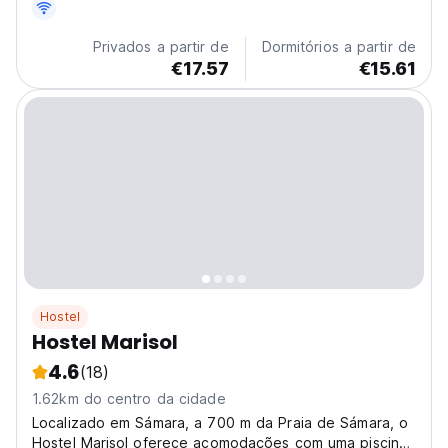
selvagem, você poderá ver iguanas gigantes, macacos
e uma grande variedade de pássaros...
Privados a partir de
Dormitórios a partir de
€17.57
€15.61
Hostel
Hostel Marisol
4.6
(18)
1.62km do centro da cidade
Localizado em Sámara, a 700 m da Praia de Sámara, o
Hostel Marisol oferece acomodações com uma piscina