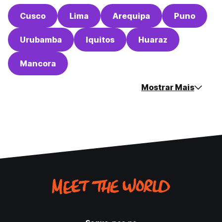
Cusco
Lima
Arequipa
Puno
Urubamba
Iquitos
Huaraz
Mancora
Mostrar Mais