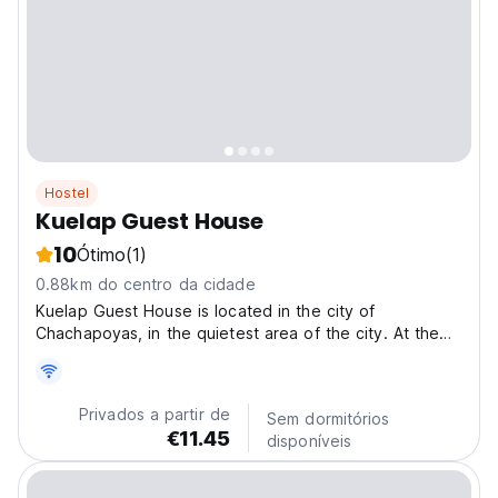
Hostel
Kuelap Guest House
10
Ótimo
(1)
0.88km do centro da cidade
Kuelap Guest House is located in the city of
Chachapoyas, in the quietest area of the city. At the
hostel we have well lit rooms with private bathroom,
hot water, wifi, cable tv, garage and free parking, we
have the best views of nature, a pleasant
Privados a partir de
Sem dormitórios
atmosphere...
€11.45
disponíveis