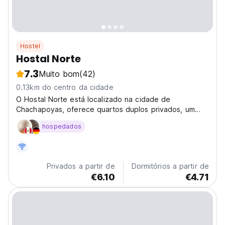
Hostel
Hostal Norte
7.3
Muito bom
(42)
0.13km do centro da cidade
O Hostal Norte está localizado na cidade de
Chachapoyas, oferece quartos duplos privados, um
agradável pátio com flores nativas e também possui
hospedados
uma área para fumantes.
Privados a partir de
Dormitórios a partir de
€6.10
€4.71