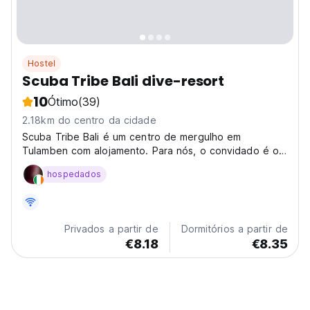
Hostel
Scuba Tribe Bali dive-resort
10
Ótimo
(39)
2.18km do centro da cidade
Scuba Tribe Bali é um centro de mergulho em
Tulamben com alojamento. Para nós, o convidado é o
número um e faremos tudo o que for possível para
hospedados
tornar a sua estadia o mais agradável possível.
Privados a partir de
Dormitórios a partir de
€8.18
€8.35