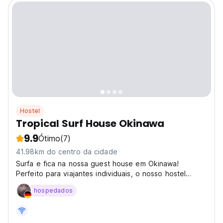
Hostel
Tropical Surf House Okinawa
9.9
Ótimo
(7)
41.98km do centro da cidade
Surfa e fica na nossa guest house em Okinawa!
Perfeito para viajantes individuais, o nosso hostel
social na ilha oferece aulas de surf, aluguer e quartos
hospedados
tatami acolhedores perto da praia. (Auto-translated
from original language)