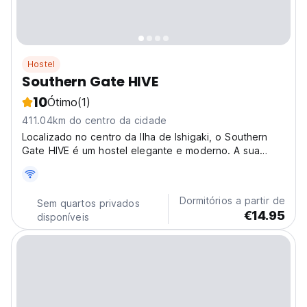
Hostel
Southern Gate HIVE
10
Ótimo
(1)
411.04km do centro da cidade
Localizado no centro da Ilha de Ishigaki, o Southern
Gate HIVE é um hostel elegante e moderno. A sua
base para experimentar o melhor de Okinawa com fácil
acesso às praias! (Auto-translated from original
language)
Dormitórios a partir de
Sem quartos privados
€14.95
disponíveis