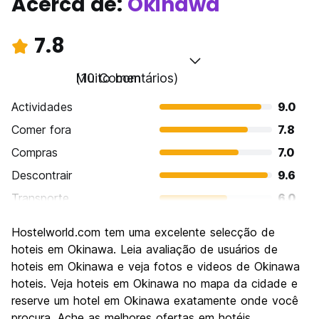
Acerca de:
Okinawa
7.8
Muito bom
(10 Comentários)
Actividades
9.0
Comer fora
7.8
Compras
7.0
Descontrair
9.6
Transporte
6.0
Visitas turísticas
8.2
Hostelworld.com tem uma excelente selecção de
Cultura
9.2
hoteis em Okinawa. Leia avaliação de usuários de
Festas / vida noturna
hoteis em Okinawa e veja fotos e videos de Okinawa
6.6
hoteis. Veja hoteis em Okinawa no mapa da cidade e
Custo-beneficio
7.2
reserve um hotel em Okinawa exatamente onde você
procura. Ache as melhores ofertas em hotéis