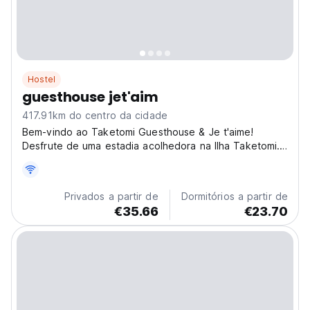
Hostel
guesthouse jet'aim
417.91km do centro da cidade
Bem-vindo ao Taketomi Guesthouse & Je t'aime!
Desfrute de uma estadia acolhedora na Ilha Taketomi.
Aprecie a vista para o mar, a cultura local e relaxe na
sua viagem social. (Auto-translated from original
language)
Privados a partir de
Dormitórios a partir de
€35.66
€23.70