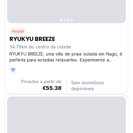
Hostel
RYUKYU BREEZE
54.79km do centro da cidade
RYUKYU BREEZE, uma villa de praia isolada em Nago, é
perfeita para estadias relaxantes. Experimente a
natureza de Okinawa, ideal para viagens em família ou
escapadelas com amigos. (Auto-translated from original
language)
Privados a partir de
Sem dormitórios
€55.38
disponíveis