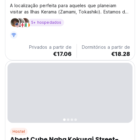
A localização perfeita para aqueles que planeiam
visitar as Ilhas Kerama (Zamami, Tokashiki). Estamos de
frente para o porto onde os barcos para as Ilhas
5+ hospedados
Kerama partem.
Privados a partir de
Dormitórios a partir de
€17.06
€18.28
Hostel
Abest Cube Naha Kokusai Street-