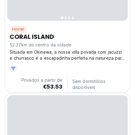
Hostel
CORAL ISLAND
52.27km do centro da cidade
Situada em Okinawa, a nossa villa privada com jacuzzi
e churrasco é a escapadinha perfeita na natureza para
até 30 pessoas. Uma villa única para momentos
familiares inesquecíveis. (Auto-translated from original
language)
Privados a partir de
Sem dormitórios
€53.53
disponíveis