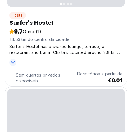
Hostel
Surfer's Hostel
9.7
Ótimo
(1)
14.53km do centro da cidade
Surfer's Hostel has a shared lounge, terrace, a
restaurant and bar in Chatan. Located around 2.8 km
from Kadena Marina Beach, the hostel with free WiFi is
also 2.9 km away from Sunset Beach. The property is
non-smoking and is situated 500m from Sunabe
Dormitórios a partir de
Sem quartos privados
Beach....
€0.01
disponíveis