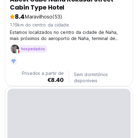
Cabin Type Hotel
8.4
Maravilhoso
(53)
1.19km do centro da cidade
Estamos localizados no centro da cidade de Naha,
mais próximos do aeroporto de Naha, terminal de
ônibus e da rua Internacional. Temos quartos
hospedados
compactos e confortáveis.
Privados a partir de
Sem dormitórios
€8.40
disponíveis