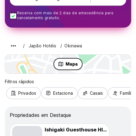
Reserva com mais de 2 dias de antecedência para
cancelamento gratuito.
Japão Hotéis
Okinawa
Mapa
Filtros rápidos
Privados
Estaciona
Casais
Famílias
Propriedades em Destaque
Ishigaki Guesthouse HIVE