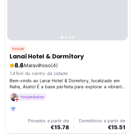
Hostel
Lanai Hotel & Dormitory
8.6
Maravilhoso
(4)
1.41km do centro da cidade
Bem-vindo ao Lanai Hotel & Dormitory, localizado em
Naha, Asato! É a base perfeita para explorar a vibrante
Naha. Você pode acessar facilmente a rua internacional
hospedados
Kokusai e desfrutar de compras e comida gourmet ao
seu gosto. O nosso hostel oferece um espaço...
Privados a partir de
Dormitórios a partir de
€15.78
€15.51