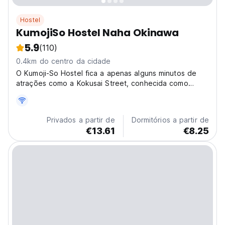
Hostel
KumojiSo Hostel Naha Okinawa
5.9
(110)
0.4km do centro da cidade
O Kumoji-So Hostel fica a apenas alguns minutos de
atrações como a Kokusai Street, conhecida como
"Milagre Mile" pelos locais. Foi o primeiro lugar
reconstruído pelos americanos após a guerra. É agora
o coração de bares, discotecas, restaurantes e
Privados a partir de
Dormitórios a partir de
compras...
€13.61
€8.25