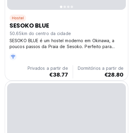
Hostel
SESOKO BLUE
50.65km do centro da cidade
SESOKO BLUE é um hostel moderno em Okinawa, a
poucos passos da Praia de Sesoko. Perfeito para
conhecer outros viajantes. Experimente a cultura local
com snorkels e bicicletas gratuitas. (Auto-translated
from original language)
Privados a partir de
Dormitórios a partir de
€38.77
€28.80