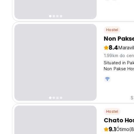
Hostel
Non Pakse
8.4
Maravi
1.99km do cen
Situated in Pa
Non Pakse Hos
complimentary 
located approx
S
Hostel
Chato Hos
9.1
Ótimo
(8