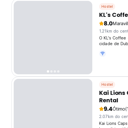
Hostel
KL's Coff
8.0
Maravi
1.21km do cen
O KL's Coffee
cidade de Dubl
exploram as at
Hostel
Kai Lions
Rental
9.4
Ótimo
(
2.07km do cen
Kai Lions Caps