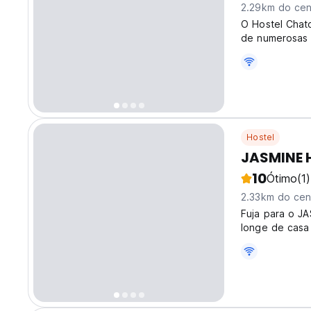
2.29km do cen
O Hostel Chato
de numerosas a
Hostel
JASMINE H
10
Ótimo
(1)
2.33km do cen
Fuja para o J
longe de casa
Meuang, o nos
perfeito para 