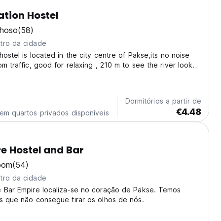
tion Hostel
lhoso
(58)
tro da cidade
hostel is located in the city centre of Pakse,its no noise
om traffic, good for relaxing , 210 m to see the river look
and Watluang temple. We offfer checking-in and check -
ng dorms, service buffet...
Dormitórios a partir de
€4.48
em quartos privados disponíveis
e Hostel and Bar
bom
(54)
tro da cidade
e Bar Empire localiza-se no coração de Pakse. Temos
s que não consegue tirar os olhos de nós.