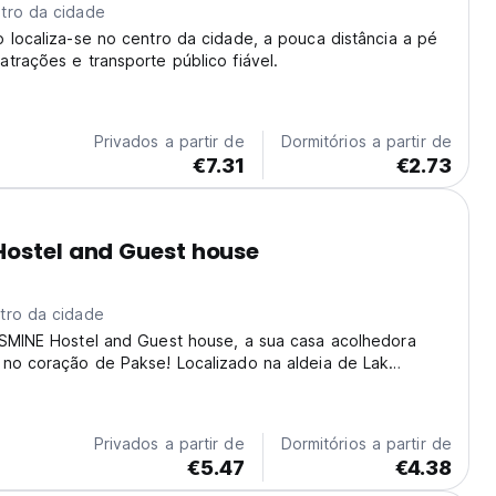
tro da cidade
 localiza-se no centro da cidade, a pouca distância a pé
trações e transporte público fiável.
Privados a partir de
Dormitórios a partir de
€7.31
€2.73
ostel and Guest house
tro da cidade
ASMINE Hostel and Guest house, a sua casa acolhedora
 no coração de Pakse! Localizado na aldeia de Lak
so hostel oferece um ambiente vibrante e acolhedor,
explorar a beleza do Laos. Imagine acordar com...
Privados a partir de
Dormitórios a partir de
€5.47
€4.38