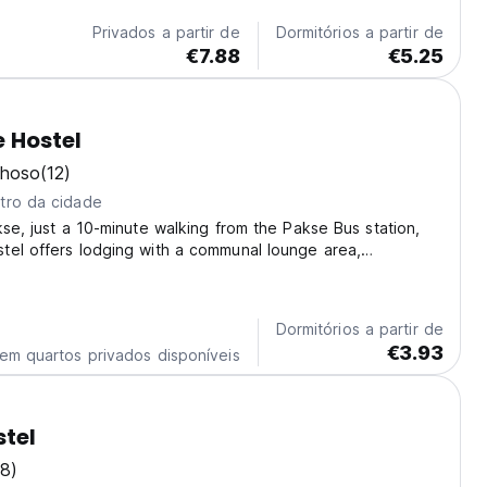
Privados a partir de
Dormitórios a partir de
€7.88
€5.25
 Hostel
lhoso
(12)
tro da cidade
kse, just a 10-minute walking from the Pakse Bus station,
tel offers lodging with a communal lounge area,
one cup of coffee or tea. The hostel is conveniently
imately 1.2 miles from Champasak Stadium,...
Dormitórios a partir de
€3.93
em quartos privados disponíveis
tel
8)