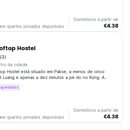
Dormitórios a partir de
€4.38
em quartos privados disponíveis
ftop Hostel
53)
tro da cidade
op Hostel está situado em Pakse, a menos de cinco
t Luang e apenas a dez minutos a pé do rio Kong. A
ária de Pakse fica a apenas cinco minutos, enquanto o
ospedados
rnacional de Pakse fica a apenas 3 quilómetros...
Dormitórios a partir de
€4.38
em quartos privados disponíveis