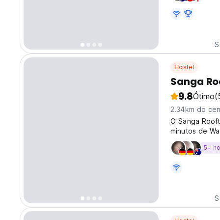
S
Hostel
Sanga Roo
9.8
Ótimo
(
2.34km do cen
O Sanga Rooft
minutos de Wa
estação rodovi
5+ h
Aeroporto Inte
S