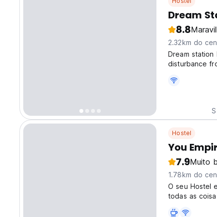
Hostel
Dream Sta
8.8
Maravi
2.32km do cen
Dream station 
disturbance fr
at the sunset 
out , No smoki
S
Hostel
You Empir
7.9
Muito 
1.78km do cen
O seu Hostel 
todas as coisa