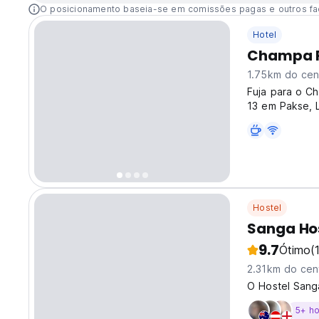
O posicionamento baseia-se em comissões pagas e outros fa
Hotel
Champa P
1.75km do cen
Fuja para o C
13 em Pakse, L
verdadeiramen
na nossa atmos
Hostel
Sanga Ho
9.7
Ótimo
(
2.31km do cen
O Hostel Sang
5+ h