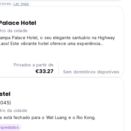
ctores.
Ler mais
alace Hotel
tro da cidade
hampa Palace Hotel, o seu elegante santuário na Highway
aos! Este vibrante hotel oferece uma experiência
te inesquecível no coração de Pakse. Imagine-se a relaxar
fera acolhedora após um dia a explorar...
Privados a partir de
€33.27
Sem dormitórios disponíveis
stel
1045)
tro da cidade
a está fechado para o Wat Luang e o Rio Kong.
ospedados