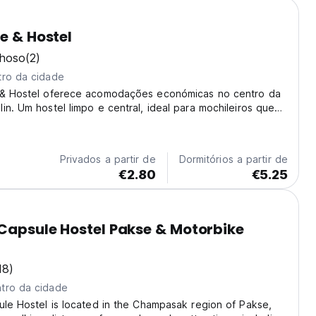
ee & Hostel
lhoso
(2)
tro da cidade
 & Hostel oferece acomodações económicas no centro da
in. Um hostel limpo e central, ideal para mochileiros que
rações de Dublin. (Auto-translated from original language)
Privados a partir de
Dormitórios a partir de
€2.80
€5.25
 Capsule Hostel Pakse & Motorbike
18)
tro da cidade
ule Hostel is located in the Champasak region of Pakse,