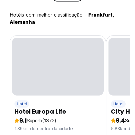
hotéis com melhor classificação -
Frankfurt,
Alemanha
Hotel
Hotel
Hotel Europa Life
City Ho
9.1
9.4
Superb
(1372)
Sup
1.39km do centro da cidade
5.83km do 