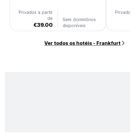
Privados a partir
Privados 
de
Sem dormitórios
€39.00
€
disponíveis
Ver todos os hotéis - Frankfurt