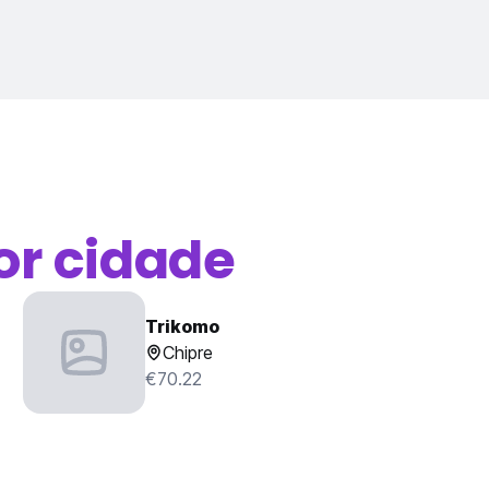
or cidade
Trikomo
Chipre
€70.22