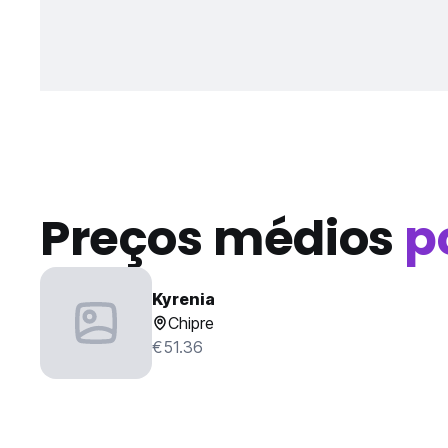
Preços médios
p
Kyrenia
Chipre
€51.36