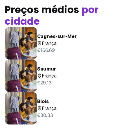
Preços médios
por
cidade
Cagnes-sur-Mer
França
€166.69
Saumur
França
€29.13
Blois
França
€30.33