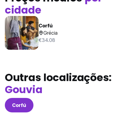
cidade
Corfú
Grécia
€34.08
Outras localizações:
Gouvia
Corfú