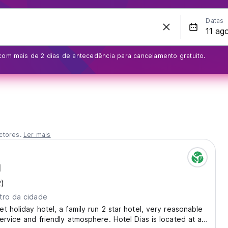
Datas
com mais de 2 dias de antecedência para cancelamento gratuito.
ctores.
Ler mais
l
2)
tro da cidade
t holiday hotel, a family run 2 star hotel, very reasonable
ervice and friendly atmosphere. Hotel Dias is located at a