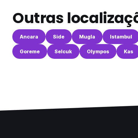
Outras localizaç
Ancara
Side
Mugla
Istambul
Goreme
Selcuk
Olympos
Kas