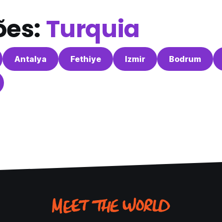
ões:
Turquia
Antalya
Fethiye
Izmir
Bodrum