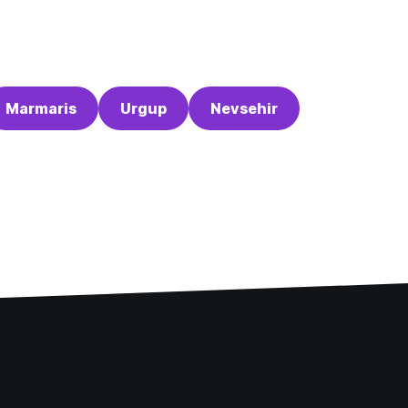
Marmaris
Urgup
Nevsehir