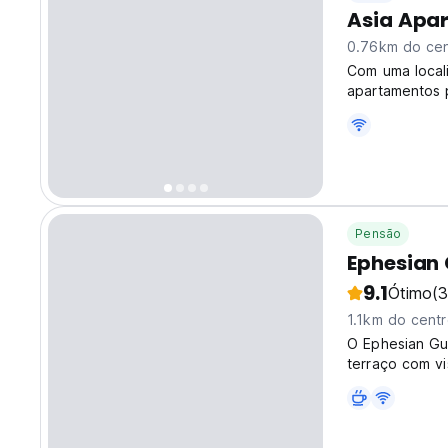
Asia Apar
0.76km do cen
Com uma locali
apartamentos 
Pensão
Ephesian 
9.1
Ótimo
(3
1.1km do cent
O Ephesian Gu
terraço com v