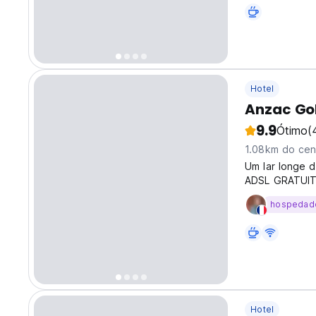
very popular h
the lively city 
Hotel
Anzac Go
9.9
Ótimo
(
1.08km do cen
Um lar longe d
ADSL GRATUITO
hospedad
Hotel