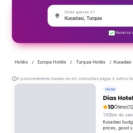
Onde queres ir?
Reserva 
Hotéis
Europa Hotéis
Turquia Hotéis
Kusadasi
O posicionamento baseia-se em comissões pagas e outros fa
Hotel
Dias Hote
10
Ótimo
(1
1.63km do cen
Kusadasi budge
prices, good s