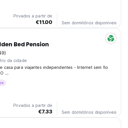
otel district of Kusadasi, just a couple minutes away from
centre. Kusadasi is...
Privados a partir de
€11.00
Sem dormitórios disponíveis
lden Bed Pension
49)
tro da cidade
e casa para viajantes independentes - Internet sem fio
 ...
os
Privados a partir de
€7.33
Sem dormitórios disponíveis